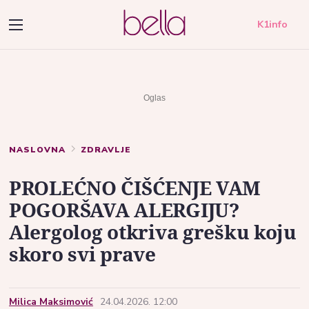
K1info
NASLOVNA
ZDRAVLJE
PROLEĆNO ČIŠĆENJE VAM
POGORŠAVA ALERGIJU?
Alergolog otkriva grešku koju
skoro svi prave
Milica Maksimović
24.04.2026. 12:00