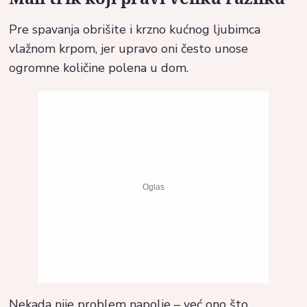
Pre spavanja obrišite i krzno kućnog ljubimca
vlažnom krpom, jer upravo oni često unose
ogromne količine polena u dom.
Nekada nije problem napolje – već ono što