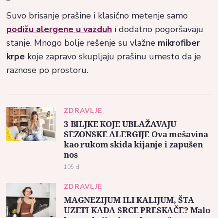
Suvo brisanje prašine i klasično metenje samo
podižu alergene u vazduh
i dodatno pogoršavaju
stanje. Mnogo bolje rešenje su vlažne
mikrofiber
krpe
koje zapravo skupljaju prašinu umesto da je
raznose po prostoru.
ZDRAVLJE
3 BILJKE KOJE UBLAŽAVAJU
SEZONSKE ALERGIJE Ova mešavina
kao rukom skida kijanje i zapušen
nos
105 d
ZDRAVLJE
MAGNEZIJUM ILI KALIJUM, ŠTA
UZETI KADA SRCE PRESKAČE? Malo