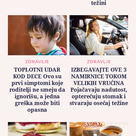
težini
ZDRAVLJE
ZDRAVLJE
TOPLOTNI UDAR
IZBEGAVAJTE OVE 3
KOD DECE Ovo su
NAMIRNICE TOKOM
prvi simptomi koje
VELIKIH VRUĆINA
roditelji ne smeju da
Pojačavaju nadutost,
ignorišu, a jedna
opterećuju stomak i
greška može biti
stvaraju osećaj težine
opasna