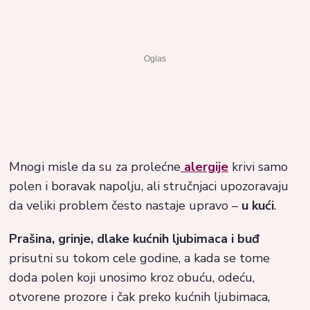
Mnogi misle da su za prolećne
alergije
krivi samo
polen i boravak napolju, ali stručnjaci upozoravaju
da veliki problem često nastaje upravo –
u kući
.
Prašina, grinje, dlake kućnih ljubimaca i buđ
prisutni su tokom cele godine, a kada se tome
doda polen koji unosimo kroz obuću, odeću,
otvorene prozore i čak preko kućnih ljubimaca,