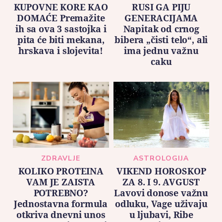
KUPOVNE KORE KAO
RUSI GA PIJU
DOMAĆE Premažite
GENERACIJAMA
ih sa ova 3 sastojka i
Napitak od crnog
pita će biti mekana,
bibera „čisti telo“, ali
hrskava i slojevita!
ima jednu važnu
caku
ZDRAVLJE
ASTROLOGIJA
KOLIKO PROTEINA
VIKEND HOROSKOP
VAM JE ZAISTA
ZA 8. I 9. AVGUST
POTREBNO?
Lavovi donose važnu
Jednostavna formula
odluku, Vage uživaju
otkriva dnevni unos
u ljubavi, Ribe