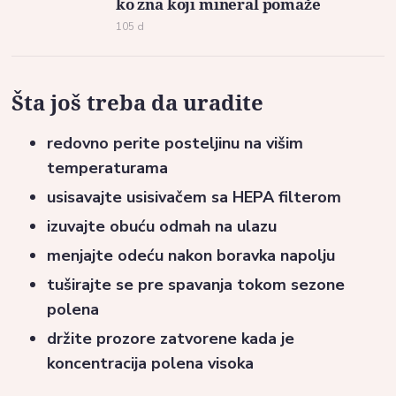
ko zna koji mineral pomaže
105 d
Šta još treba da uradite
redovno perite posteljinu na višim
temperaturama
usisavajte usisivačem sa HEPA filterom
izuvajte obuću odmah na ulazu
menjajte odeću nakon boravka napolju
tuširajte se pre spavanja tokom sezone
polena
držite prozore zatvorene kada je
koncentracija polena visoka