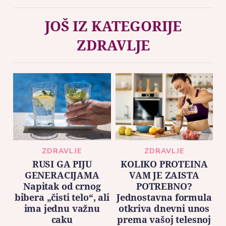
JOŠ IZ KATEGORIJE
ZDRAVLJE
ZDRAVLJE
ZDRAVLJE
RUSI GA PIJU
KOLIKO PROTEINA
GENERACIJAMA
VAM JE ZAISTA
Napitak od crnog
POTREBNO?
bibera „čisti telo“, ali
Jednostavna formula
ima jednu važnu
otkriva dnevni unos
caku
prema vašoj telesnoj