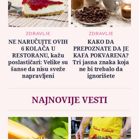
ZDRAVLJE
ZDRAVLJE
NE NARUČUJTE OVIH
KAKO DA
6 KOLAČA U
PREPOZNATE DA JE
RESTORANU, kažu
KAFA POKVARENA?
poslastičari: Velike su
Tri jasna znaka koja
šanse da nisu sveže
ne bi trebalo da
napravljeni
ignorišete
NAJNOVIJE VESTI