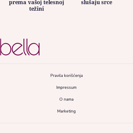
prema vašoj telesnoj
slušaju srce
težini
Pravila korišćenja
Impressum
O nama
Marketing