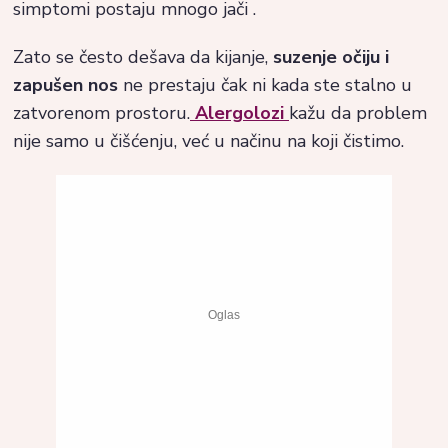
simptomi postaju mnogo jači .
Zato se često dešava da kijanje,
suzenje očiju i
zapušen nos
ne prestaju čak ni kada ste stalno u
zatvorenom prostoru.
Alergolozi
kažu da problem
nije samo u čišćenju, već u načinu na koji čistimo.