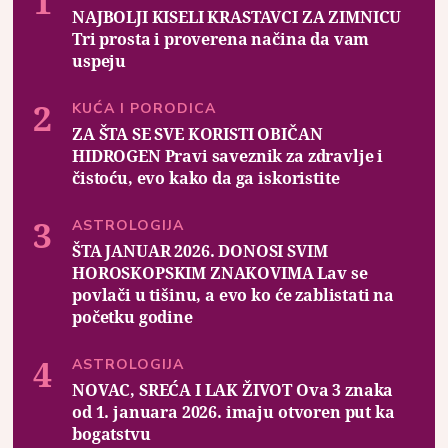
NAJBOLJI KISELI KRASTAVCI ZA ZIMNICU
Tri prosta i proverena načina da vam
uspeju
KUĆA I PORODICA
ZA ŠTA SE SVE KORISTI OBIČAN
HIDROGEN Pravi saveznik za zdravlje i
čistoću, evo kako da ga iskoristite
ASTROLOGIJA
ŠTA JANUAR 2026. DONOSI SVIM
HOROSKOPSKIM ZNAKOVIMA Lav se
povlači u tišinu, a evo ko će zablistati na
početku godine
ASTROLOGIJA
NOVAC, SREĆA I LAK ŽIVOT Ova 3 znaka
od 1. januara 2026. imaju otvoren put ka
bogatstvu