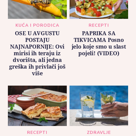
KUĆA I PORODICA
RECEPTI
OSE U AVGUSTU
PAPRIKA SA
POSTAJU
TIKVICAMA Posno
NAJNAPORNIJE: Ovi
jelo koje smo u slast
mirisi ih teraju iz
pojeli! (VIDEO)
dvorišta, ali jedna
greška ih privlači još
više
RECEPTI
ZDRAVLJE