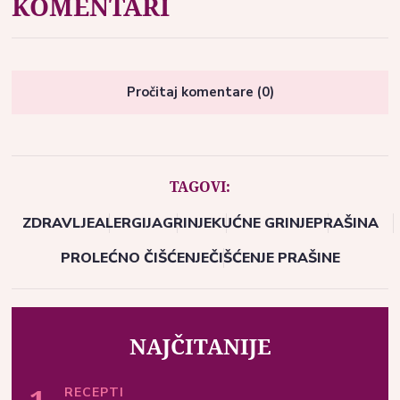
KOMENTARI
Pročitaj komentare (0)
TAGOVI:
ZDRAVLJE
ALERGIJA
GRINJE
KUĆNE GRINJE
PRAŠINA
PROLEĆNO ČIŠĆENJE
ČIŠĆENJE PRAŠINE
NAJČITANIJE
RECEPTI