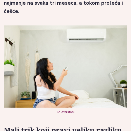
najmanje na svaka tri meseca, a tokom proleća i
češće.
Shutterstock
Mali trik koji pravi veliku razliku