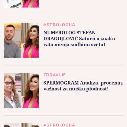
ASTROLOGIJA
NUMEROLOG STEFAN
DRAGOJLOVIĆ Saturn u znaku
rata menja sudbinu sveta!
ZDRAVLJE
SPERMOGRAM Analiza, procena i
važnost za mušku plodnost!
ASTROLOGIJA