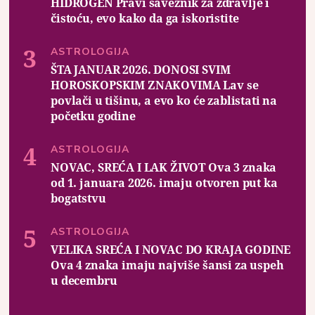
HIDROGEN Pravi saveznik za zdravlje i
čistoću, evo kako da ga iskoristite
ASTROLOGIJA
ŠTA JANUAR 2026. DONOSI SVIM
HOROSKOPSKIM ZNAKOVIMA Lav se
povlači u tišinu, a evo ko će zablistati na
početku godine
ASTROLOGIJA
NOVAC, SREĆA I LAK ŽIVOT Ova 3 znaka
od 1. januara 2026. imaju otvoren put ka
bogatstvu
ASTROLOGIJA
VELIKA SREĆA I NOVAC DO KRAJA GODINE
Ova 4 znaka imaju najviše šansi za uspeh
u decembru