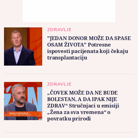
ZDRAVLJE
"JEDAN DONOR MOŽE DA SPASE
OSAM ŽIVOTA" Potresne
ispovesti pacijenata koji čekaju
transplantaciju
ZDRAVLJE
„ČOVEK MOŽE DA NE BUDE
BOLESTAN, A DA IPAK NIJE
ZDRAV“ Stručnjaci u emisiji
„Žena za sva vremena“ o
povratku prirodi