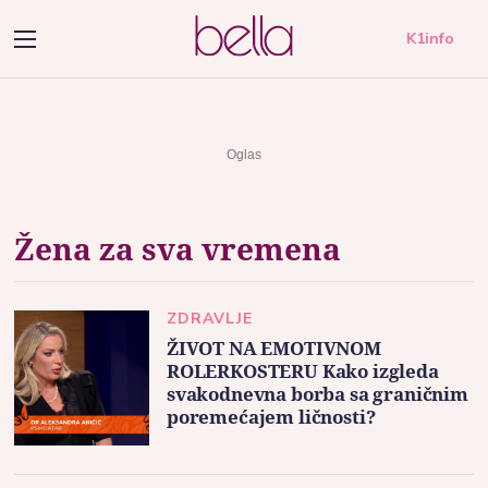
K1info
Žena za sva vremena
ZDRAVLJE
ŽIVOT NA EMOTIVNOM
ROLERKOSTERU Kako izgleda
svakodnevna borba sa graničnim
poremećajem ličnosti?