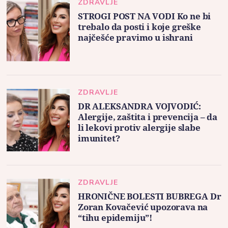
ZDRAVLJE
STROGI POST NA VODI Ko ne bi
trebalo da posti i koje greške
najčešće pravimo u ishrani
ZDRAVLJE
DR ALEKSANDRA VOJVODIĆ:
Alergije, zaštita i prevencija – da
li lekovi protiv alergije slabe
imunitet?
ZDRAVLJE
HRONIČNE BOLESTI BUBREGA Dr
Zoran Kovačević upozorava na
“tihu epidemiju”!