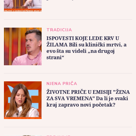
TRADICIJA
ISPOVESTI KOJE LEDE KRV U
ŽILAMA Bili su klinički mrtvi, a
evo šta su videli „na drugoj
strani“
NJENA PRIČA
ŽIVOTNE PRIČE U EMISIJI "ŽENA
ZA SVA VREMENA" Da li je svaki
kraj zapravo novi početak?