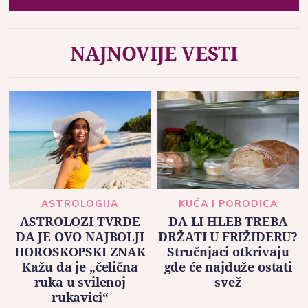
NAJNOVIJE VESTI
ASTROLOGIJA
KUĆA I PORODICA
ASTROLOZI TVRDE
DA LI HLEB TREBA
DA JE OVO NAJBOLJI
DRŽATI U FRIŽIDERU?
HOROSKOPSKI ZNAK
Stručnjaci otkrivaju
Kažu da je „čelična
gde će najduže ostati
ruka u svilenoj
svež
rukavici“