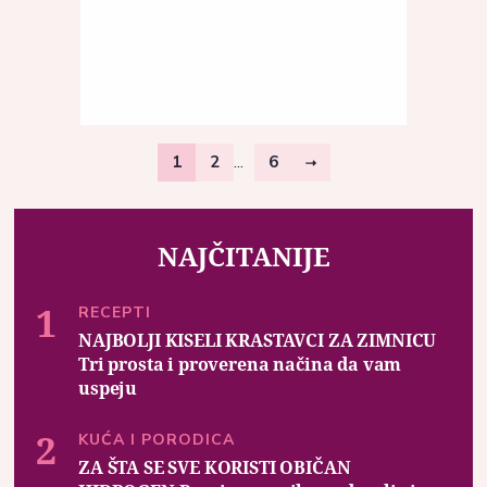
...
1
2
6
NAJČITANIJE
RECEPTI
NAJBOLJI KISELI KRASTAVCI ZA ZIMNICU
Tri prosta i proverena načina da vam
uspeju
KUĆA I PORODICA
ZA ŠTA SE SVE KORISTI OBIČAN