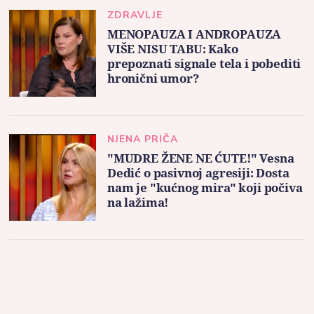
ZDRAVLJE
MENOPAUZA I ANDROPAUZA
VIŠE NISU TABU: Kako
prepoznati signale tela i pobediti
hronični umor?
NJENA PRIČA
"MUDRE ŽENE NE ĆUTE!" Vesna
Dedić o pasivnoj agresiji: Dosta
nam je "kućnog mira" koji počiva
na lažima!