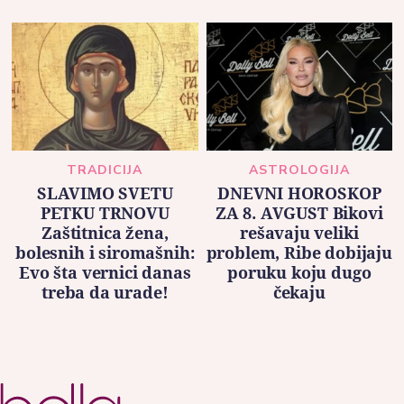
TRADICIJA
ASTROLOGIJA
SLAVIMO SVETU
DNEVNI HOROSKOP
PETKU TRNOVU
ZA 8. AVGUST Bikovi
Zaštitnica žena,
rešavaju veliki
bolesnih i siromašnih:
problem, Ribe dobijaju
Evo šta vernici danas
poruku koju dugo
treba da urade!
čekaju