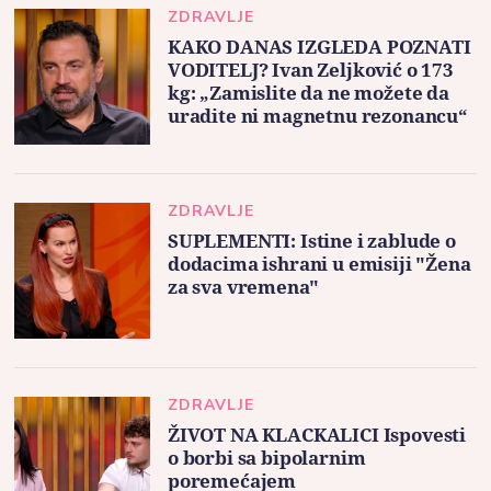
ZDRAVLJE
KAKO DANAS IZGLEDA POZNATI
VODITELJ? Ivan Zeljković o 173
kg: „Zamislite da ne možete da
uradite ni magnetnu rezonancu“
ZDRAVLJE
SUPLEMENTI: Istine i zablude o
dodacima ishrani u emisiji "Žena
za sva vremena"
ZDRAVLJE
ŽIVOT NA KLACKALICI Ispovesti
o borbi sa bipolarnim
poremećajem