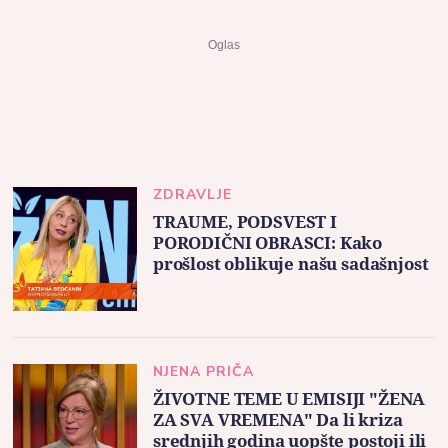
ZDRAVLJE
TRAUME, PODSVEST I
PORODIČNI OBRASCI: Kako
prošlost oblikuje našu sadašnjost
NJENA PRIČA
ŽIVOTNE TEME U EMISIJI "ŽENA
ZA SVA VREMENA" Da li kriza
srednjih godina uopšte postoji ili