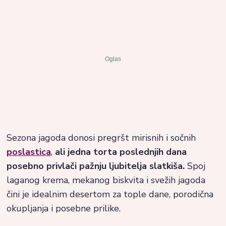
Sezona jagoda donosi pregršt mirisnih i sočnih
poslastica
,
ali jedna torta poslednjih dana
posebno privlači pažnju ljubitelja slatkiša.
Spoj
laganog krema, mekanog biskvita i svežih jagoda
čini je idealnim desertom za tople dane, porodična
okupljanja i posebne prilike.