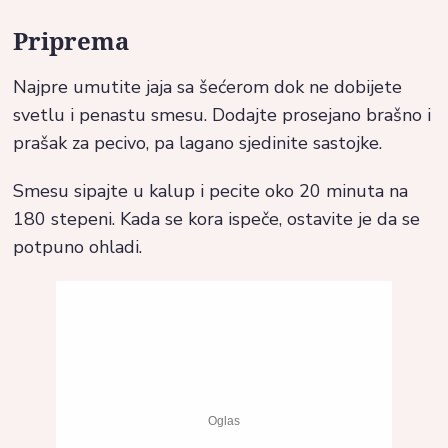
Priprema
Najpre umutite jaja sa šećerom dok ne dobijete
svetlu i penastu smesu. Dodajte prosejano brašno i
prašak za pecivo, pa lagano sjedinite sastojke.
Smesu sipajte u kalup i pecite oko 20 minuta na
180 stepeni. Kada se kora ispeče, ostavite je da se
potpuno ohladi.