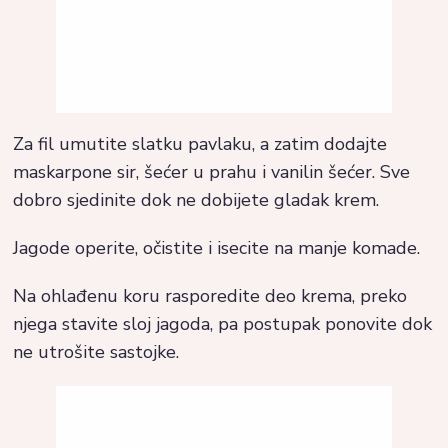
Za fil umutite slatku pavlaku, a zatim dodajte
maskarpone sir, šećer u prahu i vanilin šećer. Sve
dobro sjedinite dok ne dobijete gladak krem.
Jagode operite, očistite i isecite na manje komade.
Na ohlađenu koru rasporedite deo krema, preko
njega stavite sloj jagoda, pa postupak ponovite dok
ne utrošite sastojke.