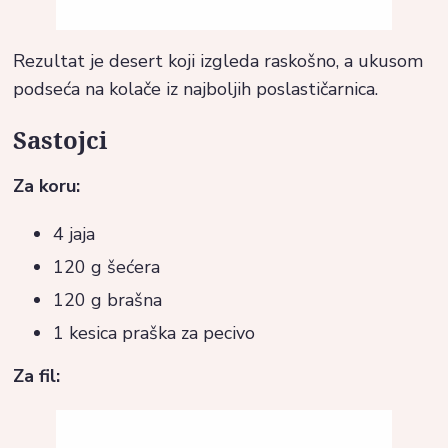
Rezultat je desert koji izgleda raskošno, a ukusom
podseća na kolače iz najboljih poslastičarnica.
Sastojci
Za koru:
4 jaja
120 g šećera
120 g brašna
1 kesica praška za pecivo
Za fil: