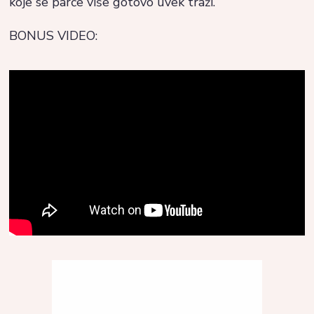
koje se parče više gotovo uvek traži.
BONUS VIDEO: