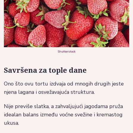
Shutterstock
Savršena za tople dane
Ono što ovu tortu izdvaja od mnogih drugih jeste
njena lagana i osvežavajuća struktura.
Nije previše slatka, a zahvaljujući jagodama pruža
idealan balans između voćne svežine i kremastog
ukusa.