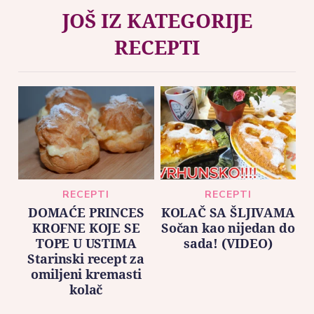
JOŠ IZ KATEGORIJE
RECEPTI
RECEPTI
RECEPTI
DOMAĆE PRINCES
KOLAČ SA ŠLJIVAMA
KROFNE KOJE SE
Sočan kao nijedan do
TOPE U USTIMA
sada! (VIDEO)
Starinski recept za
omiljeni kremasti
kolač