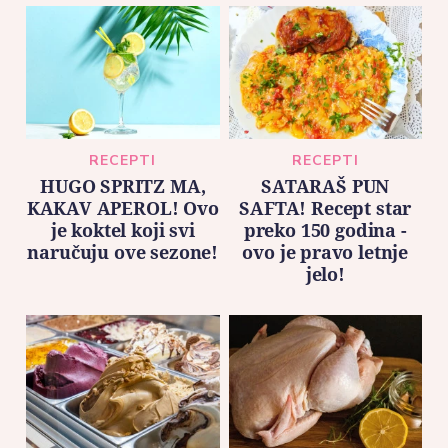
RECEPTI
RECEPTI
HUGO SPRITZ MA,
SATARAŠ PUN
KAKAV APEROL! Ovo
SAFTA! Recept star
je koktel koji svi
preko 150 godina -
naručuju ove sezone!
ovo je pravo letnje
jelo!