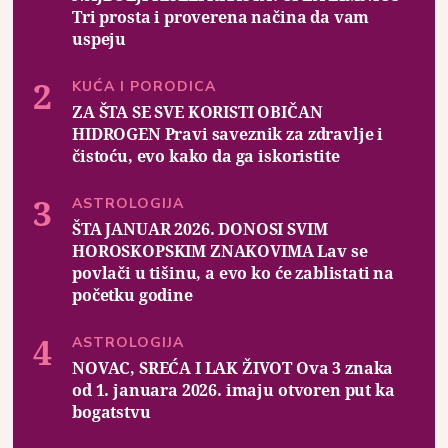
Tri prosta i proverena načina da vam
uspeju
KUĆA I PORODICA
ZA ŠTA SE SVE KORISTI OBIČAN
HIDROGEN Pravi saveznik za zdravlje i
čistoću, evo kako da ga iskoristite
ASTROLOGIJA
ŠTA JANUAR 2026. DONOSI SVIM
HOROSKOPSKIM ZNAKOVIMA Lav se
povlači u tišinu, a evo ko će zablistati na
početku godine
ASTROLOGIJA
NOVAC, SREĆA I LAK ŽIVOT Ova 3 znaka
od 1. januara 2026. imaju otvoren put ka
bogatstvu