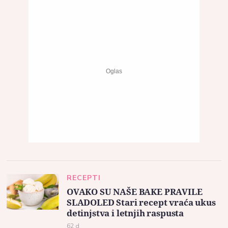
RECEPTI
OVAKO SU NAŠE BAKE PRAVILE
SLADOLED Stari recept vraća ukus
detinjstva i letnjih raspusta
62 d