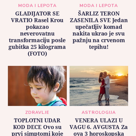
MODA I LEPOTA
MODA I LEPOTA
GLADIJATOR SE
ŠARLIZ TERON
VRATIO Rasel Krou
ZASENILA SVE Jedan
pokazao
upečatljiv komad
neverovatnu
nakita ukrao je svu
transformaciju posle
pažnju na crvenom
gubitka 25 kilograma
tepihu!
(FOTO)
ZDRAVLJE
ASTROLOGIJA
TOPLOTNI UDAR
VENERA ULAZI U
KOD DECE Ovo su
VAGU 6. AVGUSTA Za
prvi simptomi koje
ova 3 horoskopska