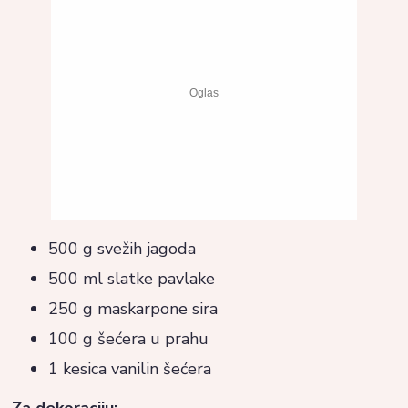
500 g svežih jagoda
500 ml slatke pavlake
250 g maskarpone sira
100 g šećera u prahu
1 kesica vanilin šećera