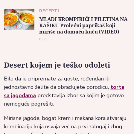
RECEPTI
MLADI KROMPIRIĆI I PILETINA NA
KAŠIKU Prolećni paprikaš koji
miriše na domaću kuću (VIDEO)
63 d
Desert kojem je teško odoleti
Bilo da je pripremate za goste, rođendan ili
jednostavno želite da obradujete porodicu,
torta
sa jagodama
predstavlja izbor sa kojim je gotovo
nemoguće pogrešiti.
Mirisne jagode, bogat krem i mekana kora stvaraju
kombinaciju koja osvaja već na prvi zalogaj i zbog