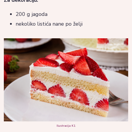
Za dekoraciju:
200 g jagoda
nekoliko listića nane po želji
Ilustracija K1