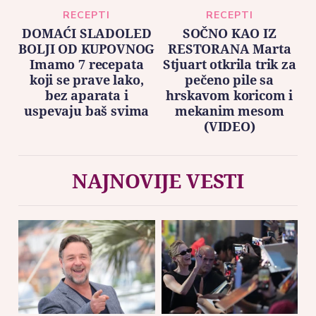
RECEPTI
RECEPTI
DOMAĆI SLADOLED
SOČNO KAO IZ
BOLJI OD KUPOVNOG
RESTORANA Marta
Imamo 7 recepata
Stjuart otkrila trik za
koji se prave lako,
pečeno pile sa
bez aparata i
hrskavom koricom i
uspevaju baš svima
mekanim mesom
(VIDEO)
NAJNOVIJE VESTI