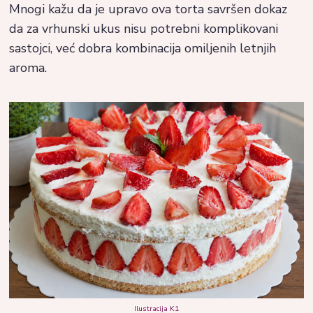
Mnogi kažu da je upravo ova torta savršen dokaz
da za vrhunski ukus nisu potrebni komplikovani
sastojci, već dobra kombinacija omiljenih letnjih
aroma.
Ilustracija K1