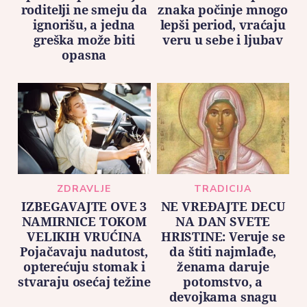
roditelji ne smeju da
znaka počinje mnogo
ignorišu, a jedna
lepši period, vraćaju
greška može biti
veru u sebe i ljubav
opasna
ZDRAVLJE
TRADICIJA
IZBEGAVAJTE OVE 3
NE VREĐAJTE DECU
NAMIRNICE TOKOM
NA DAN SVETE
VELIKIH VRUĆINA
HRISTINE: Veruje se
Pojačavaju nadutost,
da štiti najmlađe,
opterećuju stomak i
ženama daruje
stvaraju osećaj težine
potomstvo, a
devojkama snagu