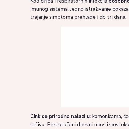
Kod gripa i respiratornih infekcija
posebno 
imunog sistema. Jedno istraživanje pokaza
trajanje simptoma prehlade i do tri dana.
Cink se prirodno nalazi u:
kamenicama, če
sočivu. Preporučeni dnevni unos iznosi ok