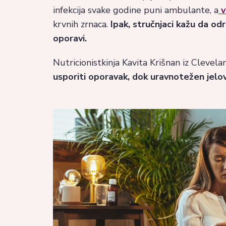
infekcija svake godine puni ambulante, a
v
krvnih zrnaca.
Ipak, stručnjaci kažu da 
oporavi.
Nutricionistkinja Kavita Krišnan iz Clevelan
usporiti oporavak, dok uravnotežen jelo