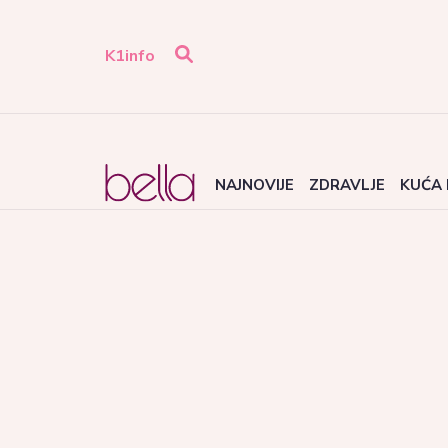
K1info
NAJNOVIJE
ZDRAVLJE
KUĆA 