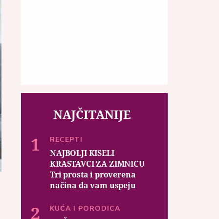
NAJČITANIJE
RECEPTI
NAJBOLJI KISELI
KRASTAVCI ZA ZIMNICU
Tri prosta i proverena
načina da vam uspeju
KUĆA I PORODICA