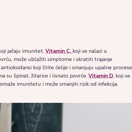
oji jačaju imunitet.
Vitamin C,
koji se nalazi u
rću, može ublažiti simptome i skratiti trajanje
antioksidansi koji štite ćelije i smanjuju upalne procese
su špinat, žitarice i lisnato povrće.
Vitamin D
, koji se
maže imunitetu i može smanjiti rizik od infekcija.