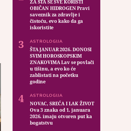
ZA ŠTA SE SVE KORISTI
OBIČAN HIDROGEN Pravi
saveznik za zdravlje i
čistoću, evo kako da ga
iskoristite
ASTROLOGIJA
ŠTA JANUAR 2026. DONOSI
SVIM HOROSKOPSKIM
ZNAKOVIMA Lav se povlači
u tišinu, a evo ko će
zablistati na početku
godine
ASTROLOGIJA
NOVAC, SREĆA I LAK ŽIVOT
Ova 3 znaka od 1. januara
2026. imaju otvoren put ka
bogatstvu