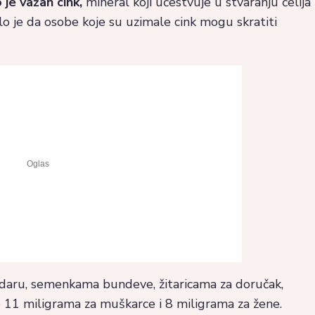
je važan cink,
mineral koji učestvuje u stvaranju ćelija
lo je da osobe koje su uzimale cink mogu skratiti
daru, semenkama bundeve, žitaricama za doručak,
o 11 miligrama za muškarce i 8 miligrama za žene.