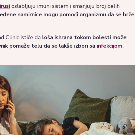
irusi
oslabljuju imuni sistem i smanjuju broj belih
određene namirnice mogu pomoći organizmu da se brže
d Clinic ističe da
loša ishrana tokom bolesti može
vnik pomaže telu da se lakše izbori sa
infekcijom.