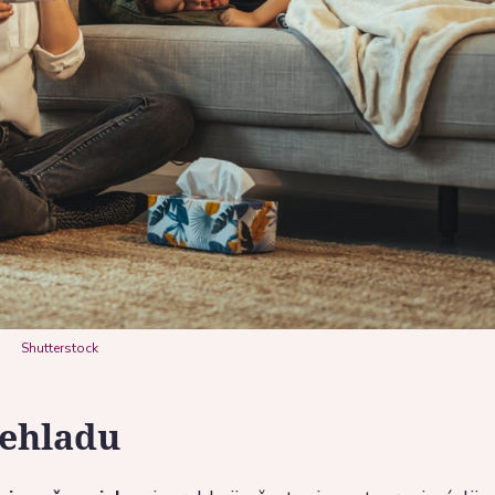
Shutterstock
rehladu