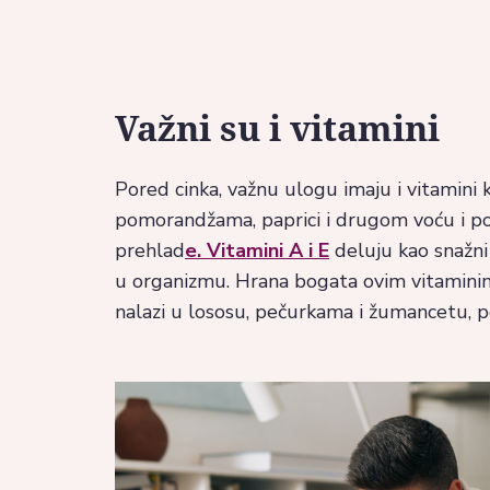
Važni su i vitamini
Pored cinka, važnu ulogu imaju i vitamini k
pomorandžama, paprici i drugom voću i pov
prehlad
e. Vitamini A i E
deluju kao snažni 
u organizmu. Hrana bogata ovim vitaminima 
nalazi u lososu, pečurkama i žumancetu, po