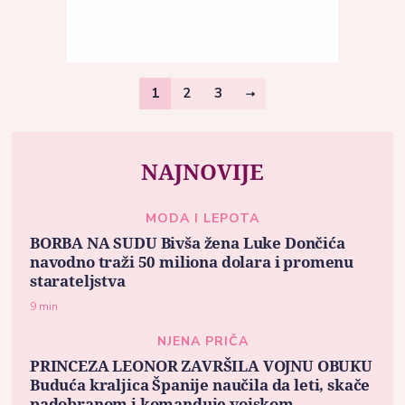
1
2
3
NAJNOVIJE
MODA I LEPOTA
BORBA NA SUDU Bivša žena Luke Dončića
navodno traži 50 miliona dolara i promenu
starateljstva
9 min
NJENA PRIČA
PRINCEZA LEONOR ZAVRŠILA VOJNU OBUKU
Buduća kraljica Španije naučila da leti, skače
padobranom i komanduje vojskom