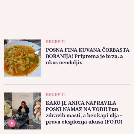
RECEPTI
POSNA FINA KUVANA ČORBASTA
BORANIJA! Priprema je brza, a
ukus neodoljiv
RECEPTI
KAKO JE ANICA NAPRAVILA
POSNI NAMAZ NA VODI! Pun
zdravih masti, a bez kapi ulja -
prava eksplozija ukusa (FOTO)