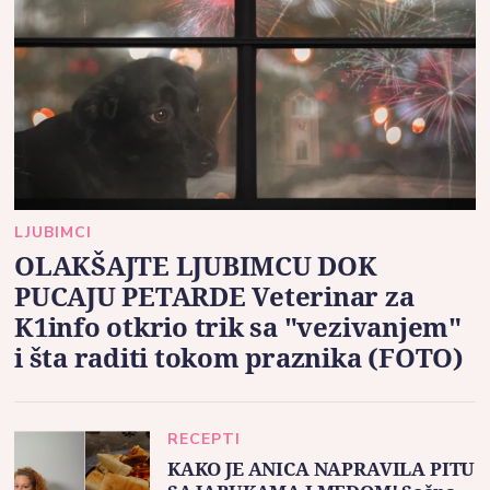
LJUBIMCI
OLAKŠAJTE LJUBIMCU DOK
PUCAJU PETARDE Veterinar za
K1info otkrio trik sa "vezivanjem"
i šta raditi tokom praznika (FOTO)
RECEPTI
KAKO JE ANICA NAPRAVILA PITU