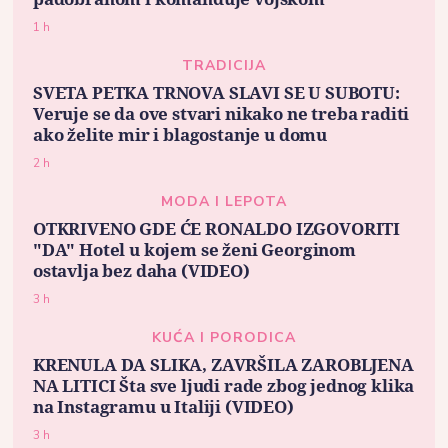
1 h
TRADICIJA
SVETA PETKA TRNOVA SLAVI SE U SUBOTU:
Veruje se da ove stvari nikako ne treba raditi
ako želite mir i blagostanje u domu
2 h
MODA I LEPOTA
OTKRIVENO GDE ĆE RONALDO IZGOVORITI
"DA" Hotel u kojem se ženi Georginom
ostavlja bez daha (VIDEO)
3 h
KUĆA I PORODICA
KRENULA DA SLIKA, ZAVRŠILA ZAROBLJENA
NA LITICI Šta sve ljudi rade zbog jednog klika
na Instagramu u Italiji (VIDEO)
3 h