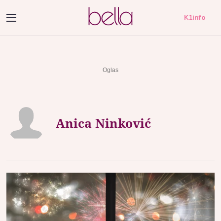
K1info
Anica Ninković