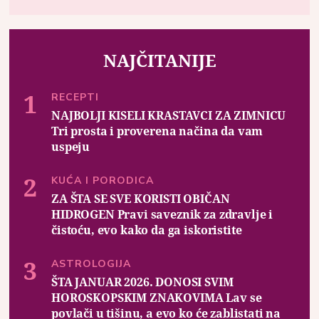
NAJČITANIJE
RECEPTI
NAJBOLJI KISELI KRASTAVCI ZA ZIMNICU
Tri prosta i proverena načina da vam
uspeju
KUĆA I PORODICA
ZA ŠTA SE SVE KORISTI OBIČAN
HIDROGEN Pravi saveznik za zdravlje i
čistoću, evo kako da ga iskoristite
ASTROLOGIJA
ŠTA JANUAR 2026. DONOSI SVIM
HOROSKOPSKIM ZNAKOVIMA Lav se
povlači u tišinu, a evo ko će zablistati na