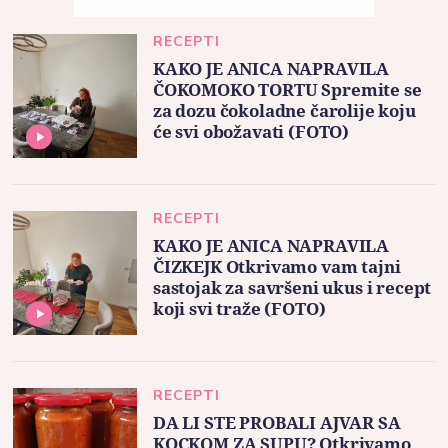
RECEPTI
KAKO JE ANICA NAPRAVILA
ČOKOMOKO TORTU Spremite se
za dozu čokoladne čarolije koju
će svi obožavati (FOTO)
RECEPTI
KAKO JE ANICA NAPRAVILA
ČIZKEJK Otkrivamo vam tajni
sastojak za savršeni ukus i recept
koji svi traže (FOTO)
RECEPTI
DA LI STE PROBALI AJVAR SA
KOCKOM ZA SUPU? Otkrivamo