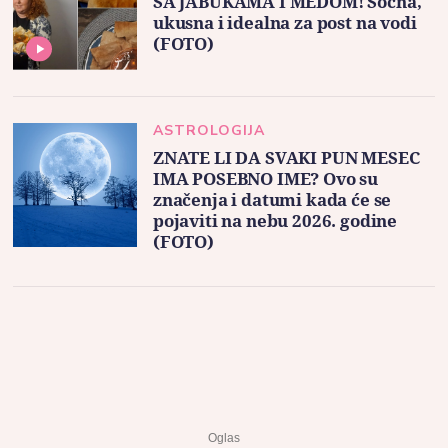
SA JABUKAMA I MEDOM! Sočna,
ukusna i idealna za post na vodi
(FOTO)
ASTROLOGIJA
ZNATE LI DA SVAKI PUN MESEC
IMA POSEBNO IME? Ovo su
značenja i datumi kada će se
pojaviti na nebu 2026. godine
(FOTO)