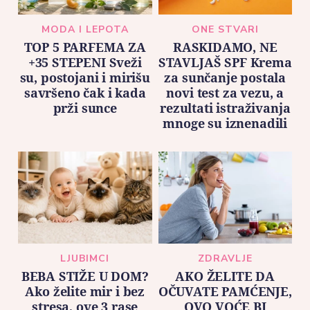
MODA I LEPOTA
ONE STVARI
TOP 5 PARFEMA ZA
RASKIDAMO, NE
+35 STEPENI Sveži
STAVLJAŠ SPF Krema
su, postojani i mirišu
za sunčanje postala
savršeno čak i kada
novi test za vezu, a
prži sunce
rezultati istraživanja
mnoge su iznenadili
LJUBIMCI
ZDRAVLJE
BEBA STIŽE U DOM?
AKO ŽELITE DA
Ako želite mir i bez
OČUVATE PAMĆENJE,
stresa, ove 3 rase
OVO VOĆE BI