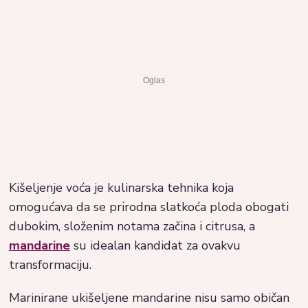
Kišeljenje voća je kulinarska tehnika koja
omogućava da se prirodna slatkoća ploda obogati
dubokim, složenim notama začina i citrusa, a
mandarine
su idealan kandidat za ovakvu
transformaciju.
Marinirane ukišeljene mandarine nisu samo običan