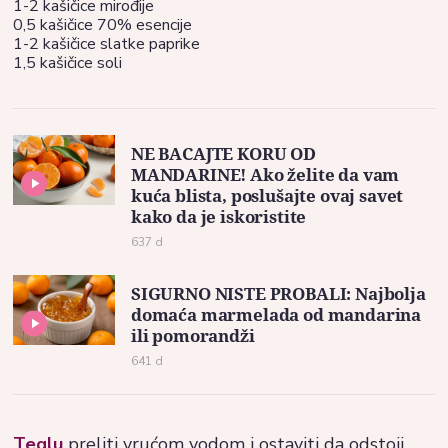
1-2 kašičice mirođije
0,5 kašičice 70% esencije
1-2 kašičice slatke paprike
1,5 kašičice soli
NE BACAJTE KORU OD
MANDARINE! Ako želite da vam
kuća blista, poslušajte ovaj savet
kako da je iskoristite
637 d
SIGURNO NISTE PROBALI: Najbolja
domaća marmelada od mandarina
ili pomorandži
641 d
Teglu
preliti vrućom vodom i ostaviti da odstoji.