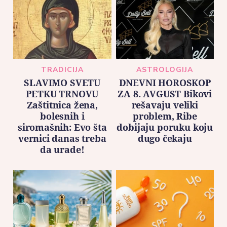
TRADICIJA
ASTROLOGIJA
SLAVIMO SVETU
DNEVNI HOROSKOP
PETKU TRNOVU
ZA 8. AVGUST Bikovi
Zaštitnica žena,
rešavaju veliki
bolesnih i
problem, Ribe
siromašnih: Evo šta
dobijaju poruku koju
vernici danas treba
dugo čekaju
da urade!