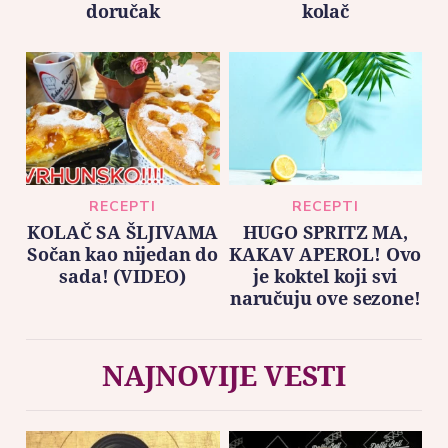
doručak
kolač
RECEPTI
RECEPTI
KOLAČ SA ŠLJIVAMA
HUGO SPRITZ MA,
Sočan kao nijedan do
KAKAV APEROL! Ovo
sada! (VIDEO)
je koktel koji svi
naručuju ove sezone!
NAJNOVIJE VESTI