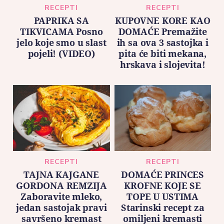
RECEPTI
RECEPTI
PAPRIKA SA
KUPOVNE KORE KAO
TIKVICAMA Posno
DOMAĆE Premažite
jelo koje smo u slast
ih sa ova 3 sastojka i
pojeli! (VIDEO)
pita će biti mekana,
hrskava i slojevita!
RECEPTI
RECEPTI
TAJNA KAJGANE
DOMAĆE PRINCES
GORDONA REMZIJA
KROFNE KOJE SE
Zaboravite mleko,
TOPE U USTIMA
jedan sastojak pravi
Starinski recept za
savršeno kremast
omiljeni kremasti