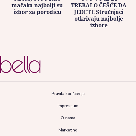
mačaka najbolji su
TREBALO ČEŠĆE DA
izbor za porodicu
JEDETE Stručnjaci
otkrivaju najbolje
izbore
Pravila korišćenja
Impressum
O nama
Marketing