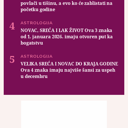
povlači u tišinu, a evo ko će zablistati na
početku godine
ASTROLOGIJA
NOVAC, SREĆA I LAK ŽIVOT Ova 3 znaka
od 1. januara 2026. imaju otvoren put ka
bogatstvu
ASTROLOGIJA
VELIKA SREĆA I NOVAC DO KRAJA GODINE
Ova 4 znaka imaju najviše šansi za uspeh
u decembru