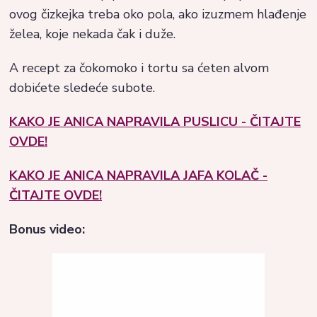
ovog čizkejka treba oko pola, ako izuzmem hlađenje
želea, koje nekada čak i duže.
A recept za čokomoko i tortu sa ćeten alvom
dobićete sledeće subote.
KAKO JE ANICA NAPRAVILA PUSLICU - ČITAJTE
OVDE!
KAKO JE ANICA NAPRAVILA JAFA KOLAČ -
ČITAJTE OVDE!
Bonus video: