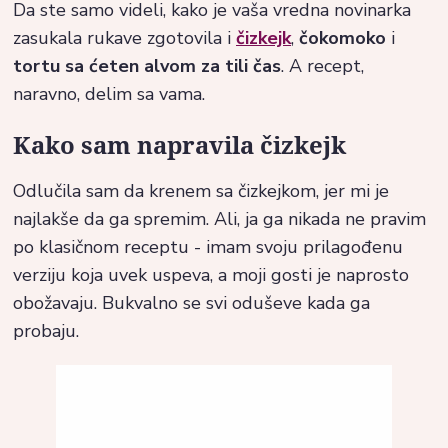
Da ste samo videli, kako je vaša vredna novinarka
zasukala rukave zgotovila i
čizkejk
,
čokomoko
i
tortu sa ćeten alvom za tili čas
. A recept,
naravno, delim sa vama.
Kako sam napravila čizkejk
Odlučila sam da krenem sa čizkejkom, jer mi je
najlakše da ga spremim. Ali, ja ga nikada ne pravim
po klasičnom receptu - imam svoju prilagođenu
verziju koja uvek uspeva, a moji gosti je naprosto
obožavaju. Bukvalno se svi oduševe kada ga
probaju.