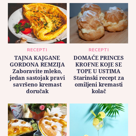
RECEPTI
RECEPTI
TAJNA KAJGANE
DOMAĆE PRINCES
GORDONA REMZIJA
KROFNE KOJE SE
Zaboravite mleko,
TOPE U USTIMA
jedan sastojak pravi
Starinski recept za
savršeno kremast
omiljeni kremasti
doručak
kolač