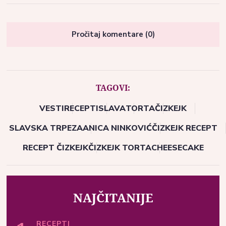
Pročitaj komentare (0)
TAGOVI:
VESTI
RECEPTI
SLAVA
TORTA
ČIZKEJK
SLAVSKA TRPEZA
ANICA NINKOVIĆ
ČIZKEJK RECEPT
RECEPT ČIZKEJK
ČIZKEJK TORTA
CHEESECAKE
NAJČITANIJE
RECEPTI