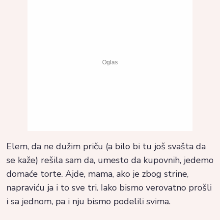
Elem, da ne dužim priču (a bilo bi tu još svašta da
se kaže) rešila sam da, umesto da kupovnih, jedemo
domaće torte. Ajde, mama, ako je zbog strine,
napraviću ja i to sve tri. Iako bismo verovatno prošli
i sa jednom, pa i nju bismo podelili svima.