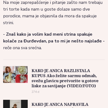
Na moje zaprepašćenje i pitanje zašto nam trebaju
tri torte kada nam u goste dolaze samo dve
porodice, mama je objasnila da mora da spakuje
strini.
- Znaš kako ja volim kad meni strina spakuje
kolače za Đurđevdan, pa to mi je nešto najslađe -
reče ona sva srećna.
KAKO JE ANICA RAZLISTALA
KUPUS Ako želite sarmu odmah,
svežu glavicu pretvorite u gotove
liske za savijanje (VIDEO/FOTO)
274 d
KAKO JE ANICA NAPRAVILA