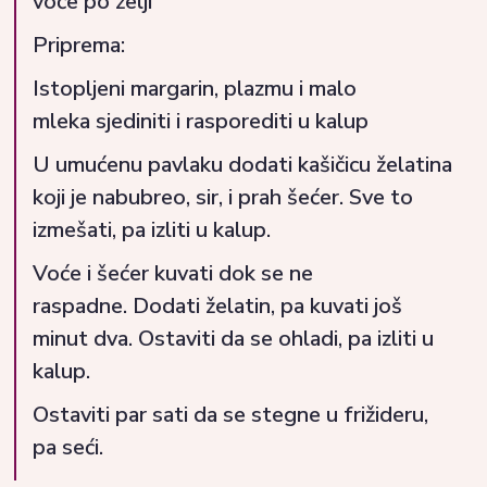
voće po želji
Priprema:
Istopljeni margarin, plazmu i malo
mleka sjediniti i rasporediti u kalup
U umućenu pavlaku dodati kašičicu želatina
koji je nabubreo, sir, i prah šećer. Sve to
izmešati, pa izliti u kalup.
Voće i šećer kuvati dok se ne
raspadne. Dodati želatin, pa kuvati još
minut dva. Ostaviti da se ohladi, pa izliti u
kalup.
Ostaviti par sati da se stegne u frižideru,
pa seći.