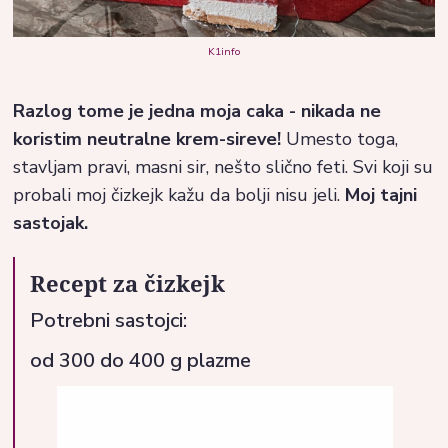
K1info
Razlog tome je jedna moja caka - nikada ne
koristim neutralne krem-sireve!
Umesto toga,
stavljam pravi, masni sir, nešto slično feti. Svi koji su
probali moj čizkejk kažu da bolji nisu jeli.
Moj tajni
sastojak.
Recept za čizkejk
Potrebni sastojci:
od 300 do 400 g plazme