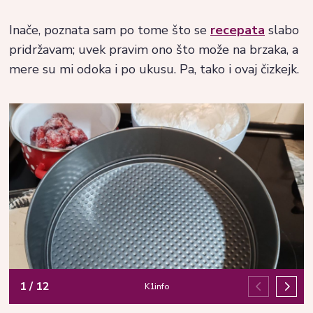
Inače, poznata sam po tome što se
recepata
slabo
pridržavam; uvek pravim ono što može na brzaka, a
mere su mi odoka i po ukusu. Pa, tako i ovaj čizkejk.
1
/
12
K1info