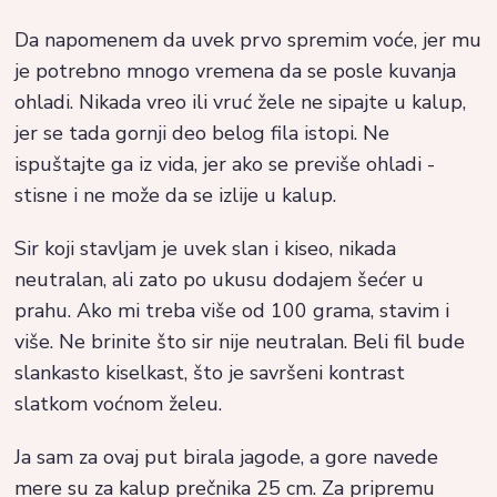
Da napomenem da uvek prvo spremim voće, jer mu
je potrebno mnogo vremena da se posle kuvanja
ohladi. Nikada vreo ili vruć žele ne sipajte u kalup,
jer se tada gornji deo belog fila istopi. Ne
ispuštajte ga iz vida, jer ako se previše ohladi -
stisne i ne može da se izlije u kalup.
Sir koji stavljam je uvek slan i kiseo, nikada
neutralan, ali zato po ukusu dodajem šećer u
prahu. Ako mi treba više od 100 grama, stavim i
više. Ne brinite što sir nije neutralan. Beli fil bude
slankasto kiselkast, što je savršeni kontrast
slatkom voćnom želeu.
Ja sam za ovaj put birala jagode, a gore navede
mere su za kalup prečnika 25 cm. Za pripremu