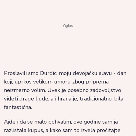
Proslavili smo Đurđic, moju devojačku slavu - dan
koji, uprkos velikom umoru zbog priprema,
neizmerno volim. Uvek je posebno zadovoljstvo
videti drage ljude, a i hrana je, tradicionalno, bila
fantastična.
Ajde i da se malo pohvalim, ove godine sam ja
razlistala kupus, a kako sam to izvela pročitajte