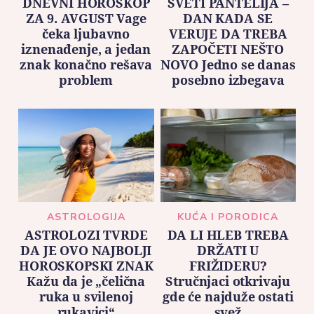
DNEVNI HOROSKOP
SVETI PANTELIJA –
ZA 9. AVGUST Vage
DAN KADA SE
čeka ljubavno
VERUJE DA TREBA
iznenađenje, a jedan
ZAPOČETI NEŠTO
znak konačno rešava
NOVO Jedno se danas
problem
posebno izbegava
ASTROLOGIJA
KUĆA I PORODICA
ASTROLOZI TVRDE
DA LI HLEB TREBA
DA JE OVO NAJBOLJI
DRŽATI U
HOROSKOPSKI ZNAK
FRIŽIDERU?
Kažu da je „čelična
Stručnjaci otkrivaju
ruka u svilenoj
gde će najduže ostati
rukavici“
svež