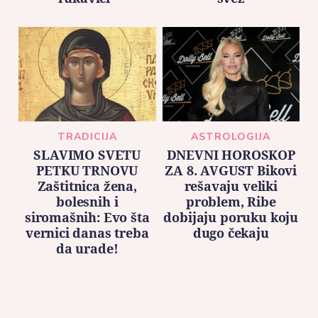
TRADICIJA
ASTROLOGIJA
SLAVIMO SVETU
DNEVNI HOROSKOP
PETKU TRNOVU
ZA 8. AVGUST Bikovi
Zaštitnica žena,
rešavaju veliki
bolesnih i
problem, Ribe
siromašnih: Evo šta
dobijaju poruku koju
vernici danas treba
dugo čekaju
da urade!