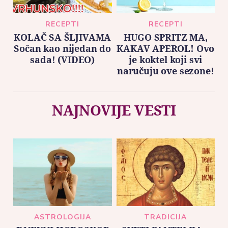
RECEPTI
RECEPTI
KOLAČ SA ŠLJIVAMA
HUGO SPRITZ MA,
Sočan kao nijedan do
KAKAV APEROL! Ovo
sada! (VIDEO)
je koktel koji svi
naručuju ove sezone!
NAJNOVIJE VESTI
ASTROLOGIJA
TRADICIJA