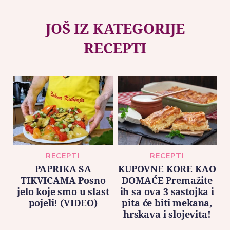
JOŠ IZ KATEGORIJE
RECEPTI
RECEPTI
RECEPTI
PAPRIKA SA
KUPOVNE KORE KAO
TIKVICAMA Posno
DOMAĆE Premažite
jelo koje smo u slast
ih sa ova 3 sastojka i
pojeli! (VIDEO)
pita će biti mekana,
hrskava i slojevita!