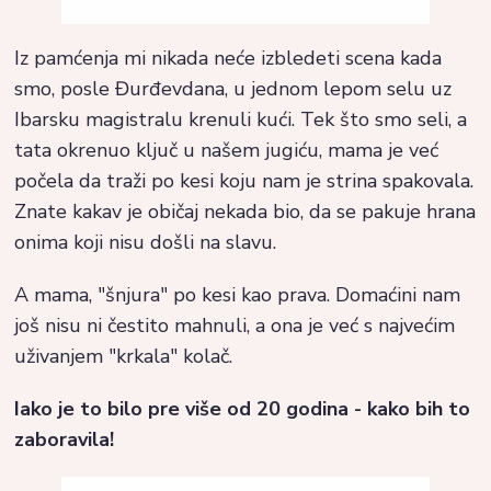
Iz pamćenja mi nikada neće izbledeti scena kada
smo, posle Đurđevdana, u jednom lepom selu uz
Ibarsku magistralu krenuli kući. Tek što smo seli, a
tata okrenuo ključ u našem jugiću, mama je već
počela da traži po kesi koju nam je strina spakovala.
Znate kakav je običaj nekada bio, da se pakuje hrana
onima koji nisu došli na slavu.
A mama, "šnjura" po kesi kao prava. Domaćini nam
još nisu ni čestito mahnuli, a ona je već s najvećim
uživanjem "krkala" kolač.
Iako je to bilo pre više od 20 godina - kako bih to
zaboravila!