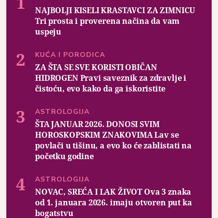
NAJBOLJI KISELI KRASTAVCI ZA ZIMNICU
Tri prosta i proverena načina da vam
uspeju
KUĆA I PORODICA
ZA ŠTA SE SVE KORISTI OBIČAN
HIDROGEN Pravi saveznik za zdravlje i
čistoću, evo kako da ga iskoristite
ASTROLOGIJA
ŠTA JANUAR 2026. DONOSI SVIM
HOROSKOPSKIM ZNAKOVIMA Lav se
povlači u tišinu, a evo ko će zablistati na
početku godine
ASTROLOGIJA
NOVAC, SREĆA I LAK ŽIVOT Ova 3 znaka
od 1. januara 2026. imaju otvoren put ka
bogatstvu