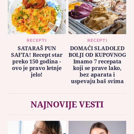
RECEPTI
RECEPTI
SATARAŠ PUN
DOMAĆI SLADOLED
SAFTA! Recept star
BOLJI OD KUPOVNOG
preko 150 godina -
Imamo 7 recepata
ovo je pravo letnje
koji se prave lako,
jelo!
bez aparata i
uspevaju baš svima
NAJNOVIJE VESTI