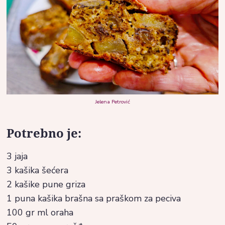
Jelena Petrović
Potrebno je:
3 jaja
3 kašika šećera
2 kašike pune griza
1 puna kašika brašna sa praškom za peciva
100 gr ml oraha