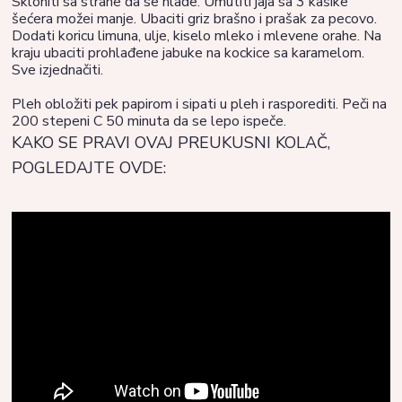
Skloniti sa strane da se hlade. Umutiti jaja sa 3 kašike
šećera možei manje. Ubaciti griz brašno i prašak za pecovo.
Dodati koricu limuna, ulje, kiselo mleko i mlevene orahe. Na
kraju ubaciti prohlađene jabuke na kockice sa karamelom.
Sve izjednačiti.
Pleh obložiti pek papirom i sipati u pleh i rasporediti. Peči na
200 stepeni C 50 minuta da se lepo ispeče.
KAKO SE PRAVI OVAJ PREUKUSNI KOLAČ,
POGLEDAJTE OVDE: