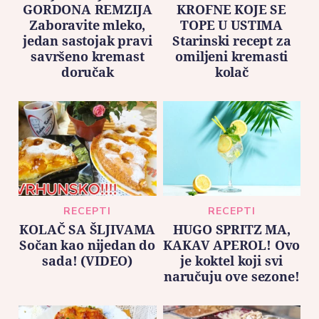
GORDONA REMZIJA
KROFNE KOJE SE
Zaboravite mleko,
TOPE U USTIMA
jedan sastojak pravi
Starinski recept za
savršeno kremast
omiljeni kremasti
doručak
kolač
RECEPTI
RECEPTI
KOLAČ SA ŠLJIVAMA
HUGO SPRITZ MA,
Sočan kao nijedan do
KAKAV APEROL! Ovo
sada! (VIDEO)
je koktel koji svi
naručuju ove sezone!