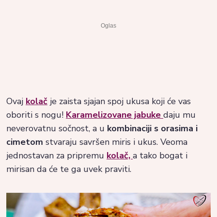
Ovaj
kolač
je zaista sjajan spoj ukusa koji će vas
oboriti s nogu!
Karamelizovane jabuke
daju mu
neverovatnu sočnost, a u
kombinaciji s orasima i
cimetom
stvaraju savršen miris i ukus. Veoma
jednostavan za pripremu
kolač,
a tako bogat i
mirisan da će te ga uvek praviti.