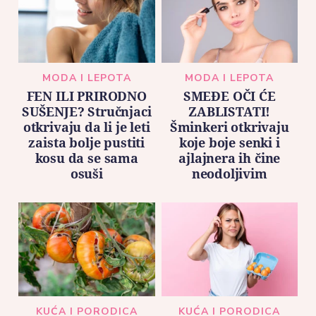
MODA I LEPOTA
MODA I LEPOTA
FEN ILI PRIRODNO
SMEĐE OČI ĆE
SUŠENJE? Stručnjaci
ZABLISTATI!
otkrivaju da li je leti
Šminkeri otkrivaju
zaista bolje pustiti
koje boje senki i
kosu da se sama
ajlajnera ih čine
osuši
neodoljivim
KUĆA I PORODICA
KUĆA I PORODICA