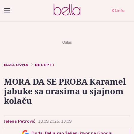
K1info
NASLOVNA
RECEPTI
MORA DA SE PROBA Karamel
jabuke sa orasima u sjajnom
kolaču
Jelena Petrović
18.09.2025. 13:09
Dodaj Bella kao željeni izvor na Googlu