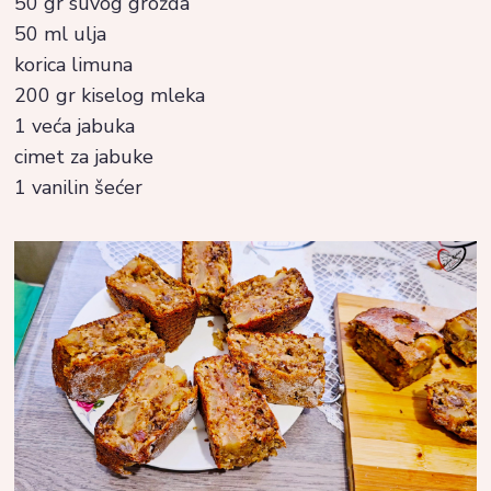
50 gr suvog grožđa
50 ml ulja
korica limuna
200 gr kiselog mleka
1 veća jabuka
cimet za jabuke
1 vanilin šećer