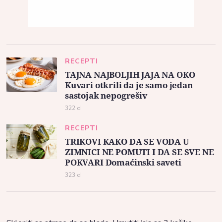
RECEPTI
TAJNA NAJBOLJIH JAJA NA OKO
Kuvari otkrili da je samo jedan
sastojak nepogrešiv
322 d
RECEPTI
TRIKOVI KAKO DA SE VODA U
ZIMNICI NE POMUTI I DA SE SVE NE
POKVARI Domaćinski saveti
323 d