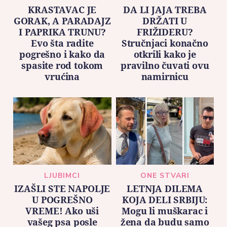
KRASTAVAC JE
DA LI JAJA TREBA
GORAK, A PARADAJZ
DRŽATI U
I PAPRIKA TRUNU?
FRIŽIDERU?
Evo šta radite
Stručnjaci konačno
pogrešno i kako da
otkrili kako je
spasite rod tokom
pravilno čuvati ovu
vrućina
namirnicu
LJUBIMCI
ONE STVARI
IZAŠLI STE NAPOLJE
LETNJA DILEMA
U POGREŠNO
KOJA DELI SRBIJU:
VREME! Ako uši
Mogu li muškarac i
vašeg psa posle
žena da budu samo