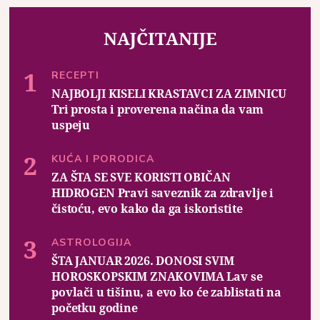
NAJČITANIJE
RECEPTI
NAJBOLJI KISELI KRASTAVCI ZA ZIMNICU
Tri prosta i proverena načina da vam
uspeju
KUĆA I PORODICA
ZA ŠTA SE SVE KORISTI OBIČAN
HIDROGEN Pravi saveznik za zdravlje i
čistoću, evo kako da ga iskoristite
ASTROLOGIJA
ŠTA JANUAR 2026. DONOSI SVIM
HOROSKOPSKIM ZNAKOVIMA Lav se
povlači u tišinu, a evo ko će zablistati na
početku godine