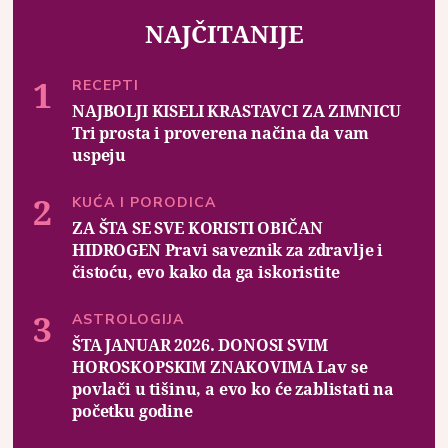
NAJČITANIJE
RECEPTI
NAJBOLJI KISELI KRASTAVCI ZA ZIMNICU
Tri prosta i proverena načina da vam
uspeju
KUĆA I PORODICA
ZA ŠTA SE SVE KORISTI OBIČAN
HIDROGEN Pravi saveznik za zdravlje i
čistoću, evo kako da ga iskoristite
ASTROLOGIJA
ŠTA JANUAR 2026. DONOSI SVIM
HOROSKOPSKIM ZNAKOVIMA Lav se
povlači u tišinu, a evo ko će zablistati na
početku godine