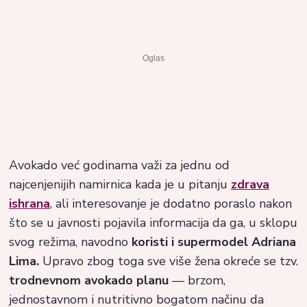
Avokado već godinama važi za jednu od
najcenjenijih namirnica kada je u pitanju
zdrava
ishrana
, ali interesovanje je dodatno poraslo nakon
što se u javnosti pojavila informacija da ga, u sklopu
svog režima, navodno
koristi i supermodel Adriana
Lima.
Upravo zbog toga sve više žena okreće se tzv.
trodnevnom avokado planu
— brzom,
jednostavnom i nutritivno bogatom načinu da