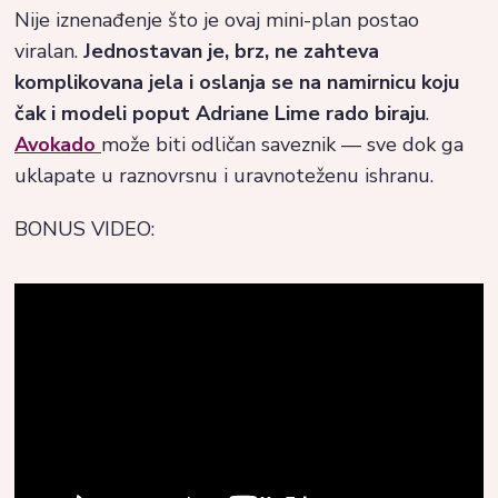
Nije iznenađenje što je ovaj mini-plan postao
viralan.
Jednostavan je, brz, ne zahteva
komplikovana jela i oslanja se na namirnicu koju
čak i modeli poput Adriane Lime rado biraju
.
Avokado
može biti odličan saveznik — sve dok ga
uklapate u raznovrsnu i uravnoteženu ishranu.
BONUS VIDEO: