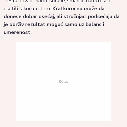
“restartovali” način ishrane, smanjili nadutost i
osetili lakoću u telu.
Kratkoročno može da
donese dobar osećaj, ali stručnjaci podsećaju da
je održiv rezultat moguć samo uz balans i
umerenost.