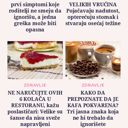
prvi simptomi koje
VELIKIH VRUĆINA
roditelji ne smeju da
Pojačavaju nadutost,
ignorišu, a jedna
opterećuju stomak i
greška može biti
stvaraju osećaj težine
opasna
ZDRAVLJE
ZDRAVLJE
NE NARUČUJTE OVIH
KAKO DA
6 KOLAČA U
PREPOZNATE DA JE
RESTORANU, kažu
KAFA POKVARENA?
poslastičari: Velike su
Tri jasna znaka koja
šanse da nisu sveže
ne bi trebalo da
napravljeni
ignorišete