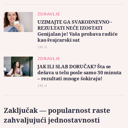
ZDRAVLJE
UZIMAJTE GA SVAKODNEVNO -
REZULTATI NEĆE IZOSTATI
Genijalan je! Vaša probava radiće
kao švajcarski sat
241 d
ZDRAVLJE
JAK ILI SLAB DORUČAK? Šta se
dešava u telu posle samo 30 minuta
– rezultati mnoge šokiraju!
241 d
Zaključak — popularnost raste
zahvaljujući jednostavnosti