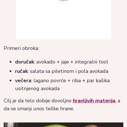
Primeri obroka:
doručak
: avokado + jaje + integralni tost
ručak
: salata sa piletinom i pola avokada
večera
: lagano povrće + riba + par kašika
usitnjenog avokada
Cilj je da telo dobije dovoljno
hranljivih materija
, a
da se smanji unos teške hrane.