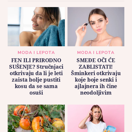
MODA I LEPOTA
MODA I LEPOTA
FEN ILI PRIRODNO
SMEĐE OČI ĆE
SUŠENJE? Stručnjaci
ZABLISTATI!
otkrivaju da li je leti
Šminkeri otkrivaju
zaista bolje pustiti
koje boje senki i
kosu da se sama
ajlajnera ih čine
osuši
neodoljivim