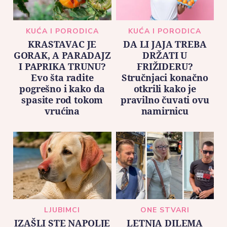
KUĆA I PORODICA
KUĆA I PORODICA
KRASTAVAC JE
DA LI JAJA TREBA
GORAK, A PARADAJZ
DRŽATI U
I PAPRIKA TRUNU?
FRIŽIDERU?
Evo šta radite
Stručnjaci konačno
pogrešno i kako da
otkrili kako je
spasite rod tokom
pravilno čuvati ovu
vrućina
namirnicu
LJUBIMCI
ONE STVARI
IZAŠLI STE NAPOLJE
LETNJA DILEMA