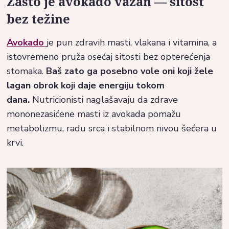
Zašto je avokado važan — sitost
bez težine
Avokado
je pun zdravih masti, vlakana i vitamina, a
istovremeno pruža osećaj sitosti bez opterećenja
stomaka.
Baš zato ga posebno vole oni koji žele
lagan obrok koji daje energiju tokom
dana.
Nutricionisti naglašavaju da zdrave
mononezasićene masti iz avokada pomažu
metabolizmu, radu srca i stabilnom nivou šećera u
krvi.