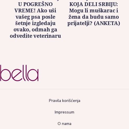
U POGREŠNO
KOJA DELI SRBIJU:
VREME! Ako uši
Mogu li muškarac i
vašeg psa posle
žena da budu samo
šetnje izgledaju
prijatelji? (ANKETA)
ovako, odmah ga
odvedite veterinaru
Pravila korišćenja
Impressum
O nama