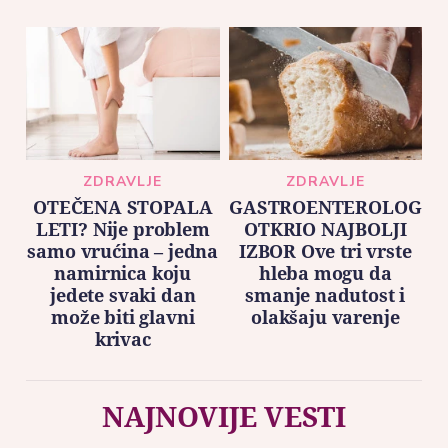
ZDRAVLJE
ZDRAVLJE
OTEČENA STOPALA
GASTROENTEROLOG
LETI? Nije problem
OTKRIO NAJBOLJI
samo vrućina – jedna
IZBOR Ove tri vrste
namirnica koju
hleba mogu da
jedete svaki dan
smanje nadutost i
može biti glavni
olakšaju varenje
krivac
NAJNOVIJE VESTI