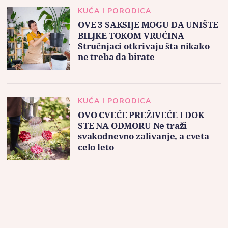
KUĆA I PORODICA
OVE 3 SAKSIJE MOGU DA UNIŠTE
BILJKE TOKOM VRUĆINA
Stručnjaci otkrivaju šta nikako
ne treba da birate
KUĆA I PORODICA
OVO CVEĆE PREŽIVEĆE I DOK
STE NA ODMORU Ne traži
svakodnevno zalivanje, a cveta
celo leto