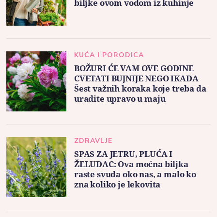
biljke ovom vodom iz kuhinje
KUĆA I PORODICA
BOŽURI ĆE VAM OVE GODINE
CVETATI BUJNIJE NEGO IKADA
Šest važnih koraka koje treba da
uradite upravo u maju
ZDRAVLJE
SPAS ZA JETRU, PLUĆA I
ŽELUDAC: Ova moćna biljka
raste svuda oko nas, a malo ko
zna koliko je lekovita