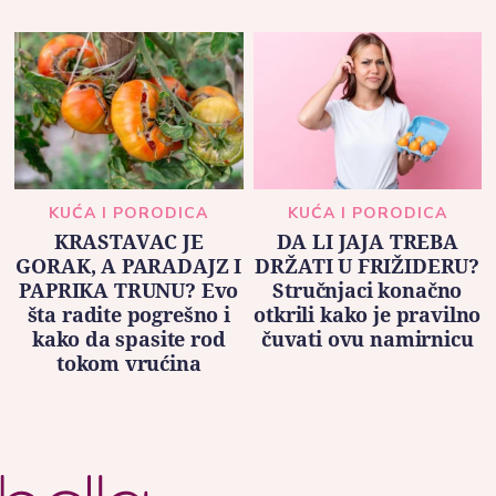
KUĆA I PORODICA
KUĆA I PORODICA
KRASTAVAC JE
DA LI JAJA TREBA
GORAK, A PARADAJZ I
DRŽATI U FRIŽIDERU?
PAPRIKA TRUNU? Evo
Stručnjaci konačno
šta radite pogrešno i
otkrili kako je pravilno
kako da spasite rod
čuvati ovu namirnicu
tokom vrućina