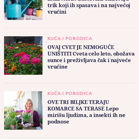
trik koji ih spasava i na najvećoj
vrućini
KUĆA I PORODICA
OVAJ CVET JE NEMOGUĆE
UNIŠTITI Cveta celo leto, obožava
sunce i preživljava čak i najveće
vrućine
KUĆA I PORODICA
OVE TRI BILJKE TERAJU
KOMARCE SA TERASE Lepo
mirišu ljudima, a insekti ih ne
podnose