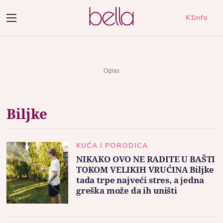
K1info
Biljke
KUĆA I PORODICA
NIKAKO OVO NE RADITE U BAŠTI
TOKOM VELIKIH VRUĆINA Biljke
tada trpe najveći stres, a jedna
greška može da ih uništi