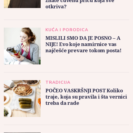
znate čuvenu priču koja sve
otkriva?
KUĆA I PORODICA
MISLILI SMO DA JE POSNO – A
NIJE! Evo koje namirnice vas
najčešće prevare tokom posta!
TRADICIJA
POČEO VASKRŠNJI POST Koliko
traje, koja su pravila i šta vernici
treba da rade