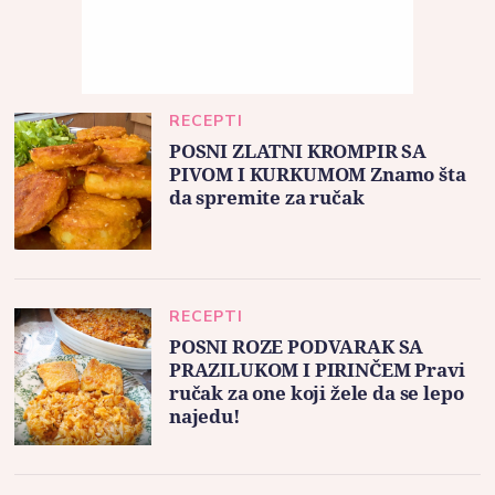
RECEPTI
POSNI ZLATNI KROMPIR SA
PIVOM I KURKUMOM Znamo šta
da spremite za ručak
RECEPTI
POSNI ROZE PODVARAK SA
PRAZILUKOM I PIRINČEM Pravi
ručak za one koji žele da se lepo
najedu!