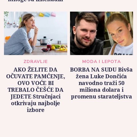
ZDRAVLJE
MODA I LEPOTA
AKO ŽELITE DA
BORBA NA SUDU Bivša
OČUVATE PAMĆENJE,
žena Luke Dončića
OVO VOĆE BI
navodno traži 50
TREBALO ČEŠĆE DA
miliona dolara i
JEDETE Stručnjaci
promenu starateljstva
otkrivaju najbolje
izbore