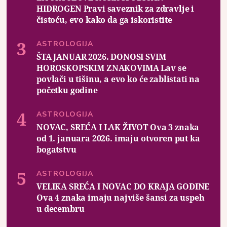
HIDROGEN Pravi saveznik za zdravlje i
čistoću, evo kako da ga iskoristite
ASTROLOGIJA
ŠTA JANUAR 2026. DONOSI SVIM
HOROSKOPSKIM ZNAKOVIMA Lav se
povlači u tišinu, a evo ko će zablistati na
početku godine
ASTROLOGIJA
NOVAC, SREĆA I LAK ŽIVOT Ova 3 znaka
od 1. januara 2026. imaju otvoren put ka
bogatstvu
ASTROLOGIJA
VELIKA SREĆA I NOVAC DO KRAJA GODINE
Ova 4 znaka imaju najviše šansi za uspeh
u decembru