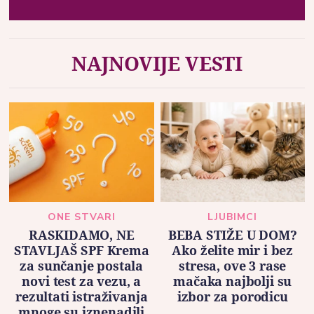
NAJNOVIJE VESTI
ONE STVARI
LJUBIMCI
RASKIDAMO, NE
BEBA STIŽE U DOM?
STAVLJAŠ SPF Krema
Ako želite mir i bez
za sunčanje postala
stresa, ove 3 rase
novi test za vezu, a
mačaka najbolji su
rezultati istraživanja
izbor za porodicu
mnoge su iznenadili