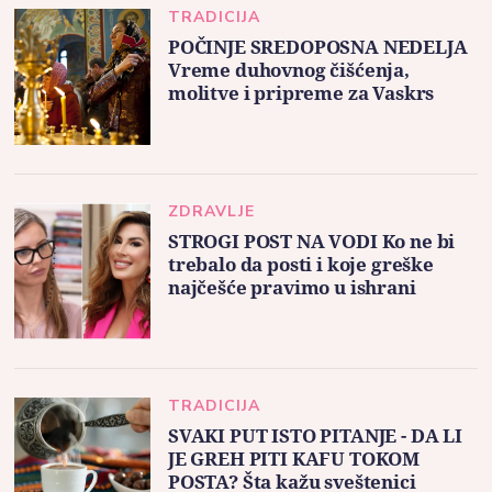
TRADICIJA
POČINJE SREDOPOSNA NEDELJA
Vreme duhovnog čišćenja,
molitve i pripreme za Vaskrs
ZDRAVLJE
STROGI POST NA VODI Ko ne bi
trebalo da posti i koje greške
najčešće pravimo u ishrani
TRADICIJA
SVAKI PUT ISTO PITANJE - DA LI
JE GREH PITI KAFU TOKOM
POSTA? Šta kažu sveštenici