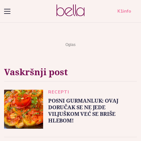
K1info
Vaskršnji post
RECEPTI
POSNI GURMANLUK: OVAJ
DORUČAK SE NE JEDE
VILJUŠKOM VEĆ SE BRIŠE
HLEBOM!