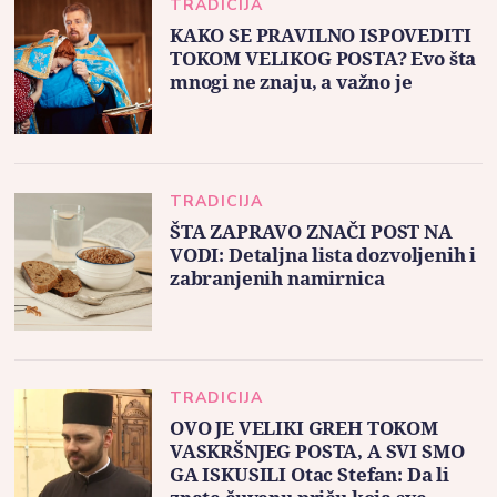
TRADICIJA
KAKO SE PRAVILNO ISPOVEDITI
TOKOM VELIKOG POSTA? Evo šta
mnogi ne znaju, a važno je
TRADICIJA
ŠTA ZAPRAVO ZNAČI POST NA
VODI: Detaljna lista dozvoljenih i
zabranjenih namirnica
TRADICIJA
OVO JE VELIKI GREH TOKOM
VASKRŠNJEG POSTA, A SVI SMO
GA ISKUSILI Otac Stefan: Da li