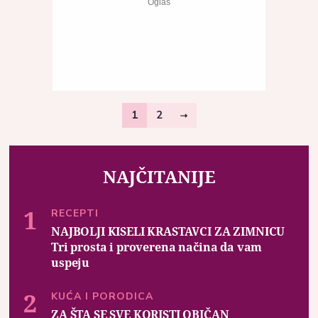
1
2
NAJČITANIJE
RECEPTI
NAJBOLJI KISELI KRASTAVCI ZA ZIMNICU
Tri prosta i proverena načina da vam
uspeju
KUĆA I PORODICA
ZA ŠTA SE SVE KORISTI OBIČAN