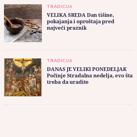
TRADICIJA
VELIKA SREDA Dan tišine,
pokajanja i oproštaja pred
najveći praznik
TRADICIJA
DANAS JE VELIKI PONEDELJAK
Počinje Stradalna nedelja, evo šta
treba da uradite