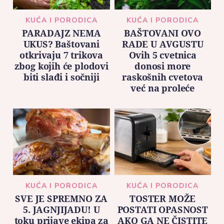
KUĆA I PORODICA
KUĆA I PORODICA
PARADAJZ NEMA
BAŠTOVANI OVO
UKUS? Baštovani
RADE U AVGUSTU
otkrivaju 7 trikova
Ovih 5 cvetnica
zbog kojih će plodovi
donosi more
biti slađi i sočniji
raskošnih cvetova
već na proleće
KUĆA I PORODICA
KUĆA I PORODICA
SVE JE SPREMNO ZA
TOSTER MOŽE
5. JAGNJIJADU! U
POSTATI OPASNOST
toku prijave ekipa za
AKO GA NE ČISTITE