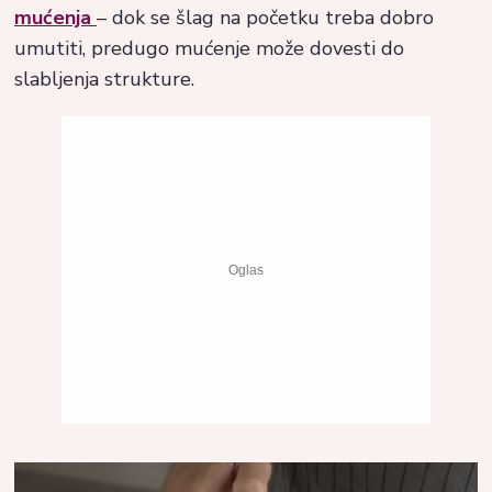
mućenja
– dok se šlag na početku treba dobro
umutiti, predugo mućenje može dovesti do
slabljenja strukture.