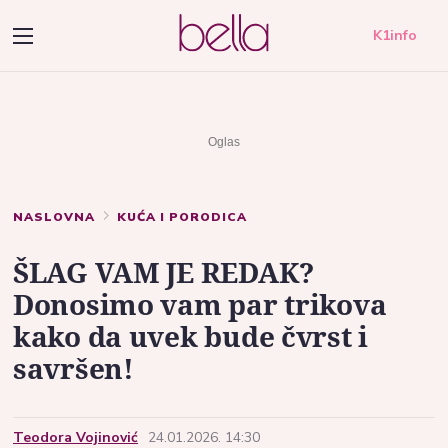
K1info
NASLOVNA
KUĆA I PORODICA
ŠLAG VAM JE REDAK?
Donosimo vam par trikova
kako da uvek bude čvrst i
savršen!
Teodora Vojinović
24.01.2026. 14:30