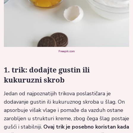
Freepik.com
1. trik: dodajte gustin ili
kukuruzni skrob
Jedan od najpoznatijih trikova poslastičara je
dodavanje gustin ili kukuruznog skroba u šlag. On
apsorbuje višak vlage i pomaže da vazduh ostane
zarobljen u strukturi kreme, zbog čega šlag postaje
gušći i stabilniji.
Ovaj trik je posebno koristan kada