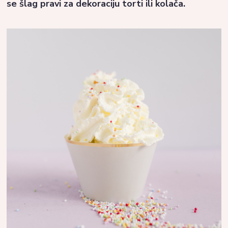
se šlag pravi za dekoraciju torti ili kolača.