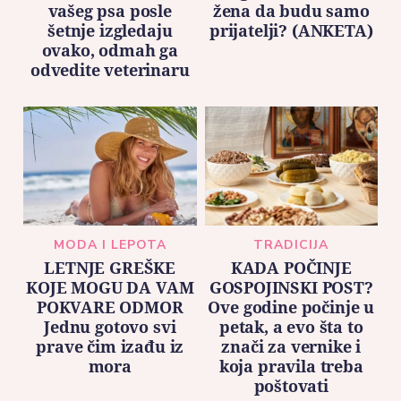
vašeg psa posle
žena da budu samo
šetnje izgledaju
prijatelji? (ANKETA)
ovako, odmah ga
odvedite veterinaru
MODA I LEPOTA
TRADICIJA
LETNJE GREŠKE
KADA POČINJE
KOJE MOGU DA VAM
GOSPOJINSKI POST?
POKVARE ODMOR
Ove godine počinje u
Jednu gotovo svi
petak, a evo šta to
prave čim izađu iz
znači za vernike i
mora
koja pravila treba
poštovati