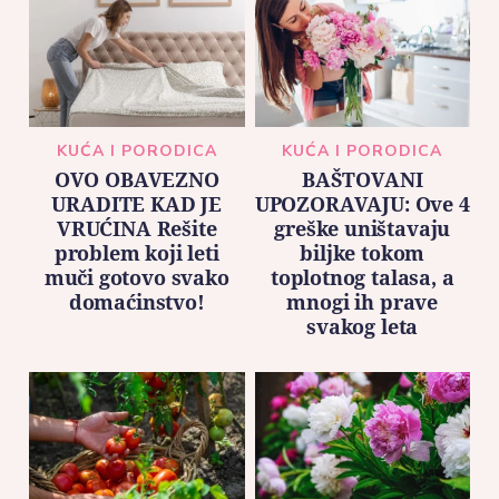
KUĆA I PORODICA
KUĆA I PORODICA
OVO OBAVEZNO
BAŠTOVANI
URADITE KAD JE
UPOZORAVAJU: Ove 4
VRUĆINA Rešite
greške uništavaju
problem koji leti
biljke tokom
muči gotovo svako
toplotnog talasa, a
domaćinstvo!
mnogi ih prave
svakog leta