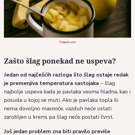
Freepik.com
Zašto šlag ponekad ne uspeva?
Jedan od najčešćih razloga što šlag ostaje redak
je premenjiva temperatura sastojaka
– šlag
najbolje uspeva kada je pavlaka veoma hladna, kao i
posuda u kojoj se muti. Ako je pavlaka topla ili
nema dovoljno masnoće, vazduh neće ostati
zarobljen u kremi, pa šlag neće postati čvrst.
Još jedan problem zna biti pravilo previše