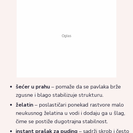
šećer u prahu
– pomaže da se pavlaka brže
zgusne i blago stabilizuje strukturu.
želatin
– poslastičari ponekad rastvore malo
neukusnog želatina u vodi i dodaju ga u šlag,
čime se postiže dugotrajna stabilnost.
instant prašak za puding
– sadrži skrob i često