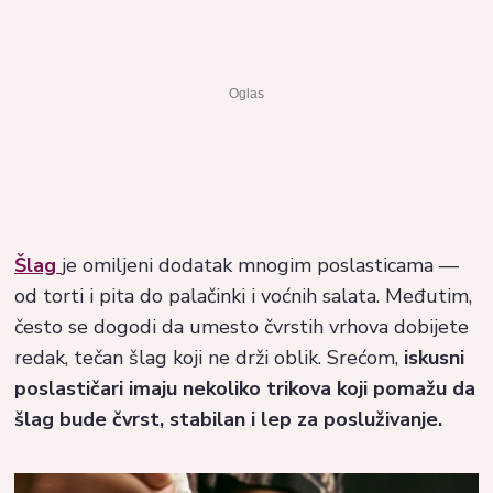
Šlag
je omiljeni dodatak mnogim poslasticama —
od torti i pita do palačinki i voćnih salata. Međutim,
često se dogodi da umesto čvrstih vrhova dobijete
redak, tečan šlag koji ne drži oblik. Srećom,
iskusni
poslastičari imaju nekoliko trikova koji pomažu da
šlag bude čvrst, stabilan i lep za posluživanje.