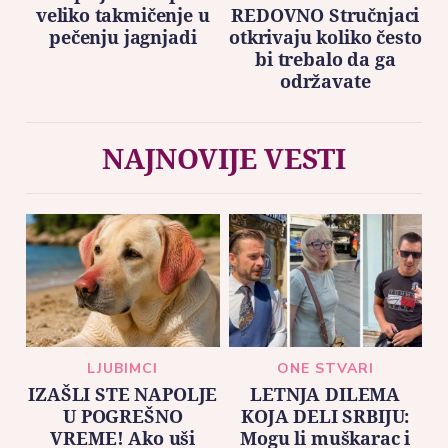
veliko takmičenje u
REDOVNO Stručnjaci
pečenju jagnjadi
otkrivaju koliko često
bi trebalo da ga
održavate
NAJNOVIJE VESTI
LJUBIMCI
ONE STVARI
IZAŠLI STE NAPOLJE
LETNJA DILEMA
U POGREŠNO
KOJA DELI SRBIJU:
VREME! Ako uši
Mogu li muškarac i