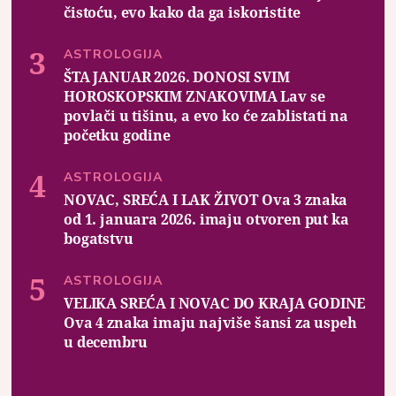
čistoću, evo kako da ga iskoristite
ASTROLOGIJA
ŠTA JANUAR 2026. DONOSI SVIM
HOROSKOPSKIM ZNAKOVIMA Lav se
povlači u tišinu, a evo ko će zablistati na
početku godine
ASTROLOGIJA
NOVAC, SREĆA I LAK ŽIVOT Ova 3 znaka
od 1. januara 2026. imaju otvoren put ka
bogatstvu
ASTROLOGIJA
VELIKA SREĆA I NOVAC DO KRAJA GODINE
Ova 4 znaka imaju najviše šansi za uspeh
u decembru