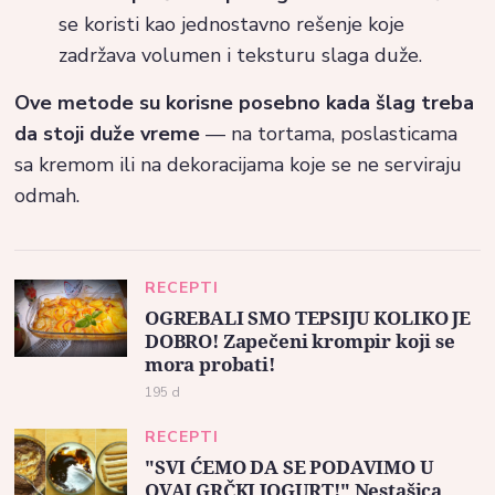
se koristi kao jednostavno rešenje koje
zadržava volumen i teksturu slaga duže.
Ove metode su korisne posebno kada šlag treba
da stoji duže vreme
— na tortama, poslasticama
sa kremom ili na dekoracijama koje se ne serviraju
odmah.
RECEPTI
OGREBALI SMO TEPSIJU KOLIKO JE
DOBRO! Zapečeni krompir koji se
mora probati!
195 d
RECEPTI
"SVI ĆEMO DA SE PODAVIMO U
OVAJ GRČKI JOGURT!" Nestašica