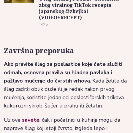
zbog viralnog TikTok recepta
japanskog čizkejka!
(VIDEO+RECEPT)
197 d
Završna preporuka
Ako pravite šlag za poslastice koje ćete služiti
odmah, osnovna pravila su hladna pavlaka i
pažljivo mućenje do čvrstih vrhova
. Kada želite da
šlag zadrži oblik duže ili je redak nakon prvog
mućenja, koristite jedan od poslastičarskih trikova –
kukuruzni skrob, šećer u prahu ili želatin.
Uz ove
savete
, čak i početnici u kuhinji mogu da
naprave šlag koji stoji čvrsto, izgleda lepo i