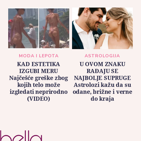
MODA I LEPOTA
ASTROLOGIJA
KAD ESTETIKA
U OVOM ZNAKU
IZGUBI MERU
RAĐAJU SE
Najčešće greške zbog
NAJBOLJE SUPRUGE
kojih telo može
Astrolozi kažu da su
izgledati neprirodno
odane, brižne i verne
(VIDEO)
do kraja