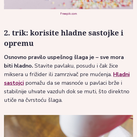
Freepik.com
2. trik: korisite hladne sastojke i
opremu
Osnovno pravilo uspešnog šlaga je – sve mora
biti hladno.
Stavite pavlaku, posudu i čak žice
miksera u frižider ili zamrzivač pre mućenja.
Hladni
sastojci
pomažu da se masnoće u pavlaci brže i
stabilnije uhvate vazduh dok se muti, što direktno
utiče na čvrstoću šlaga.