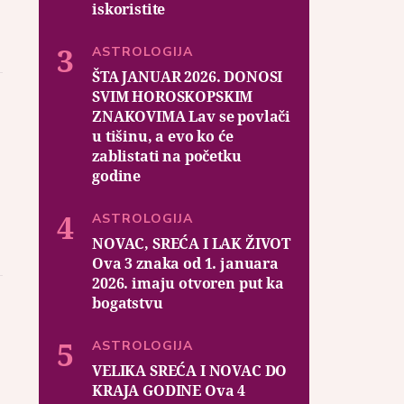
iskoristite
ASTROLOGIJA
ŠTA JANUAR 2026. DONOSI
SVIM HOROSKOPSKIM
ZNAKOVIMA Lav se povlači
u tišinu, a evo ko će
zablistati na početku
godine
ASTROLOGIJA
NOVAC, SREĆA I LAK ŽIVOT
Ova 3 znaka od 1. januara
2026. imaju otvoren put ka
bogatstvu
ASTROLOGIJA
VELIKA SREĆA I NOVAC DO
KRAJA GODINE Ova 4