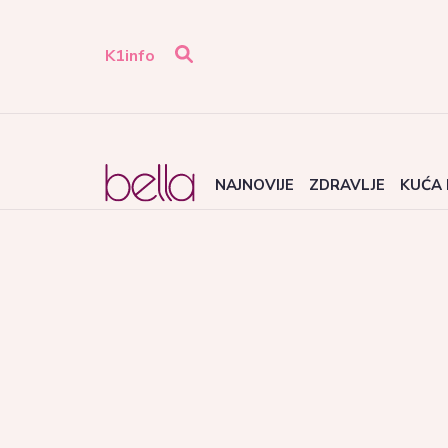
K1info
NAJNOVIJE
ZDRAVLJE
KUĆA 