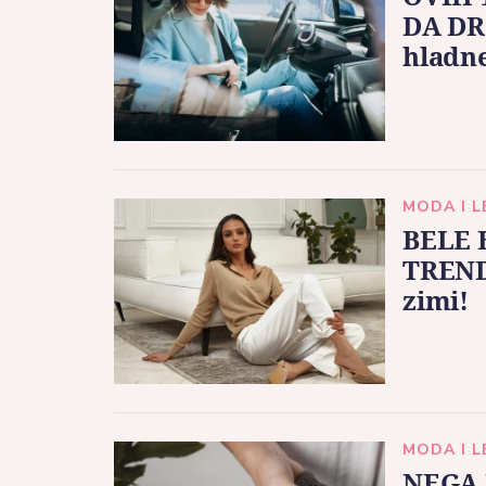
DA DR
hladne
MODA I 
BELE 
TREND 
zimi!
MODA I 
NEGA 