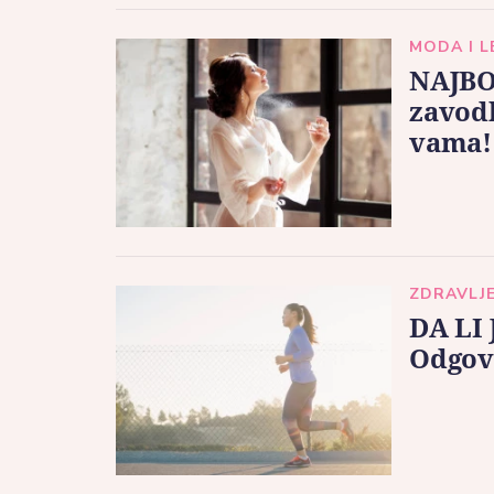
MODA I 
NAJBO
zavodl
vama!
ZDRAVLJ
DA LI
Odgovo