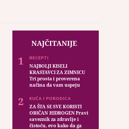
NAJČITANIJE
RECEPTI
NAJBOLJI KISELI
KRASTAVCI ZA ZIMNICU
Tri prosta i proverena
načina da vam uspeju
KUĆA I PORODICA
ZA ŠTA SE SVE KORISTI
OBIČAN HIDROGEN Pravi
saveznik za zdravlje i
čistoću, evo kako da ga