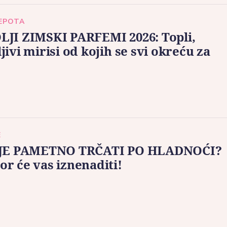
LEPOTA
LJI ZIMSKI PARFEMI 2026: Topli,
jivi mirisi od kojih se svi okreću za
E
 JE PAMETNO TRČATI PO HLADNOĆI?
r će vas iznenaditi!