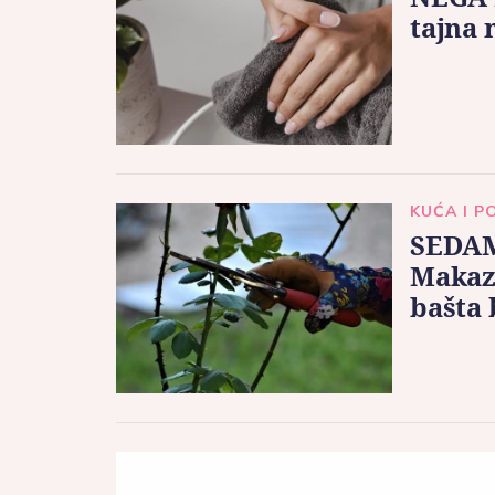
tajna 
KUĆA I P
SEDAM
Makaze
bašta 