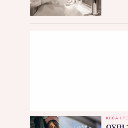
KUĆA I P
OVIH 