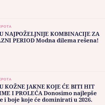
LEPOTA
U NAJPOŽELJNIJE KOMBINACIJE ZA
ZNI PERIOD Modna dilema rešena!
LEPOTA
U KOŽNE JAKNE KOJE ĆE BITI HIT
IME I PROLEĆA Donosimo najlepše
 i boje koje će dominirati u 2026.