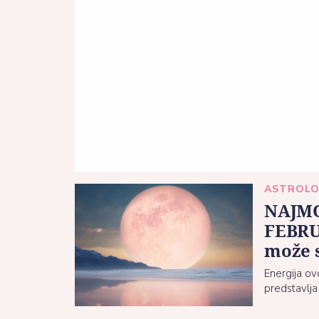
ASTROLO
NAJMO
FEBRU
može 
Energija o
predstavlja 