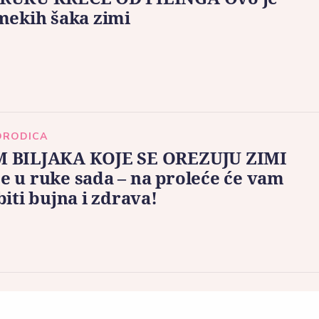
mekih šaka zimi
ORODICA
 BILJAKA KOJE SE OREZUJU ZIMI
 u ruke sada – na proleće će vam
biti bujna i zdrava!