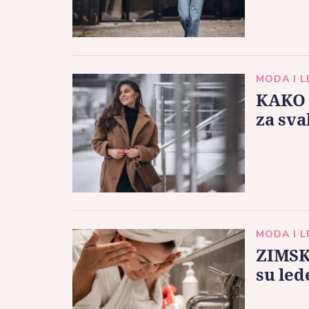
MODA I 
KAKO 
za sv
MODA I 
ZIMSK
su led