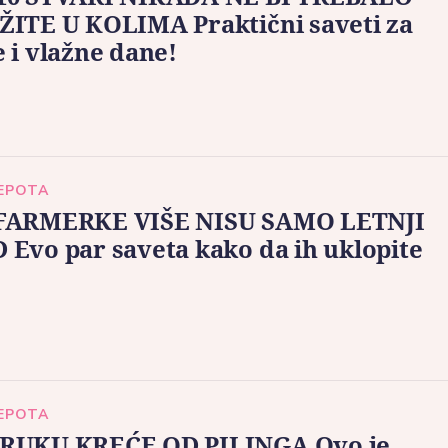
ŽITE U KOLIMA Praktični saveti za
 i vlažne dane!
LEPOTA
FARMERKE VIŠE NISU SAMO LETNJI
Evo par saveta kako da ih uklopite
LEPOTA
RUKU KREĆE OD PILINGA Ovo je