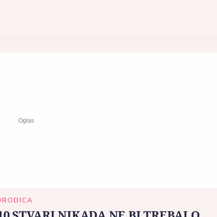
ORODICA
10 STVARI NIKADA NE BI TREBALO