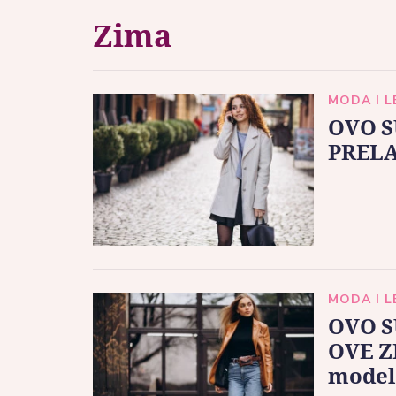
Zima
MODA I 
OVO S
PRELA
MODA I 
OVO S
OVE Z
modele