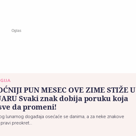
GIJA
ĆNIJI PUN MESEC OVE ZIME STIŽE U
ARU Svaki znak dobija poruku koja
sve da promeni!
vog lunarnog događaja osećaće se danima, a za neke znakove
pravi preokret...