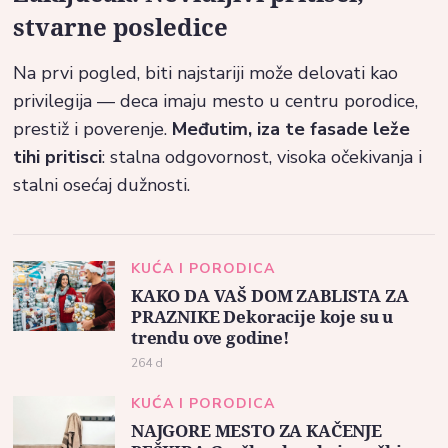
stvarne posledice
Na prvi pogled, biti najstariji može delovati kao
privilegija — deca imaju mesto u centru porodice,
prestiž i poverenje.
Međutim, iza te fasade leže
tihi pritisci
: stalna odgovornost, visoka očekivanja i
stalni osećaj dužnosti.
KUĆA I PORODICA
KAKO DA VAŠ DOM ZABLISTA ZA
PRAZNIKE Dekoracije koje su u
trendu ove godine!
264 d
KUĆA I PORODICA
NAJGORE MESTO ZA KAČENJE