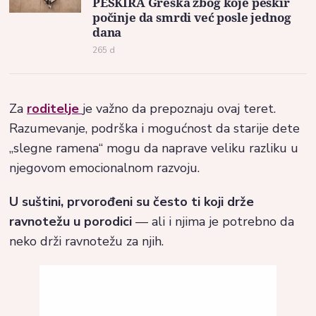
PEŠKIRA Greška zbog koje peškir
počinje da smrdi već posle jednog
dana
265 d
Za
roditelje
je važno da prepoznaju ovaj teret.
Razumevanje, podrška i mogućnost da starije dete
„slegne ramena“ mogu da naprave veliku razliku u
njegovom emocionalnom razvoju.
U suštini, prvorođeni su često ti koji drže
ravnotežu u porodici
— ali i njima je potrebno da
neko drži ravnotežu za njih.