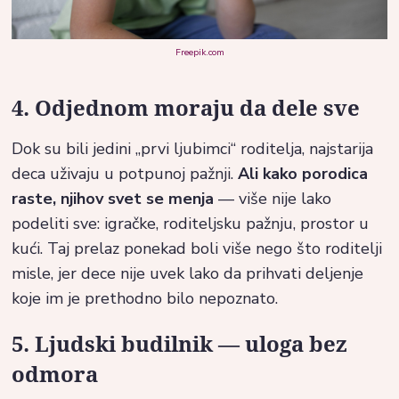
Freepik.com
4. Odjednom moraju da dele sve
Dok su bili jedini „prvi ljubimci“ roditelja, najstarija
deca uživaju u potpunoj pažnji.
Ali kako porodica
raste, njihov svet se menja
— više nije lako
podeliti sve: igračke, roditeljsku pažnju, prostor u
kući. Taj prelaz ponekad boli više nego što roditelji
misle, jer dece nije uvek lako da prihvati deljenje
koje im je prethodno bilo nepoznato.
5. Ljudski budilnik — uloga bez
odmora