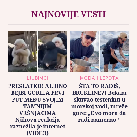
NAJNOVIJE VESTI
LJUBIMCI
MODA I LEPOTA
PRESLATKO! ALBINO
ŠTA TO RADIŠ,
BEJBI GORILA PRVI
BRUKLINE?! Bekam
PUT MEĐU SVOJIM
skuvao testeninu u
TAMNIJIM
morskoj vodi, mreže
VRŠNJACIMA
gore: „Ovo mora da
Njihova reakcija
radi namerno!“
raznežila je internet
(VIDEO)