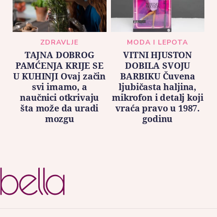
ZDRAVLJE
MODA I LEPOTA
TAJNA DOBROG
VITNI HJUSTON
PAMĆENJA KRIJE SE
DOBILA SVOJU
U KUHINJI Ovaj začin
BARBIKU Čuvena
svi imamo, a
ljubičasta haljina,
naučnici otkrivaju
mikrofon i detalj koji
šta može da uradi
vraća pravo u 1987.
mozgu
godinu