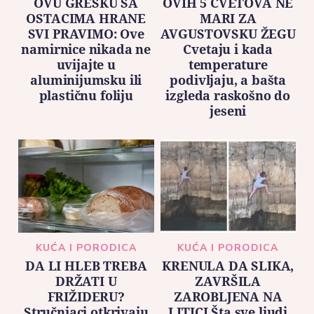
OVU GREŠKU SA
OVIH 5 CVETOVA NE
OSTACIMA HRANE
MARI ZA
SVI PRAVIMO: Ove
AVGUSTOVSKU ŽEGU
namirnice nikada ne
Cvetaju i kada
uvijajte u
temperature
aluminijumsku ili
podivljaju, a bašta
plastičnu foliju
izgleda raskošno do
jeseni
KUĆA I PORODICA
KUĆA I PORODICA
DA LI HLEB TREBA
KRENULA DA SLIKA,
DRŽATI U
ZAVRŠILA
FRIŽIDERU?
ZAROBLJENA NA
Stručnjaci otkrivaju
LITICI Šta sve ljudi