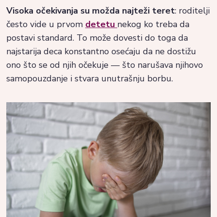
Visoka očekivanja su možda najteži teret
: roditelji
često vide u prvom
detetu
nekog ko treba da
postavi standard. To može dovesti do toga da
najstarija deca konstantno osećaju da ne dostižu
ono što se od njih očekuje — što narušava njihovo
samopouzdanje i stvara unutrašnju borbu.