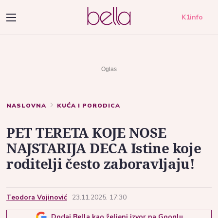
K1info
NASLOVNA
KUĆA I PORODICA
PET TERETA KOJE NOSE
NAJSTARIJA DECA Istine koje
roditelji često zaboravljaju!
Teodora Vojinović
23.11.2025. 17:30
Dodaj Bella kao željeni izvor na Googlu