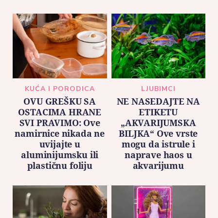
KUĆA I PORODICA
LJUBIMCI
OVU GREŠKU SA
NE NASEDAJTE NA
OSTACIMA HRANE
ETIKETU
SVI PRAVIMO: Ove
„AKVARIJUMSKA
namirnice nikada ne
BILJKA“ Ove vrste
uvijajte u
mogu da istrule i
aluminijumsku ili
naprave haos u
plastičnu foliju
akvarijumu