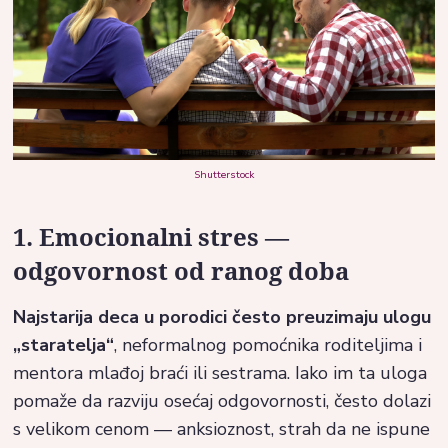
Shutterstock
1. Emocionalni stres —
odgovornost od ranog doba
Najstarija deca u porodici često preuzimaju ulogu
„staratelja“
, neformalnog pomoćnika roditeljima i
mentora mlađoj braći ili sestrama. Iako im ta uloga
pomaže da razviju osećaj odgovornosti, često dolazi
s velikom cenom — anksioznost, strah da ne ispune