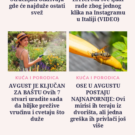
gde će najduže ostati
rade zbog jednog
svež
klika na Instagramu
u Italiji (VIDEO)
KUĆA I PORODICA
KUĆA I PORODICA
AVGUST JE KLJUČAN
OSE U AVGUSTU
ZA BAŠTU Ovih 7
POSTAJU
stvari uradite sada
NAJNAPORNIJE: Ovi
da biljke prežive
mirisi ih teraju iz
vrućinu i cvetaju što
dvorišta, ali jedna
duže
greška ih privlači još
više