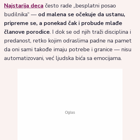
Najstarija deca
često rade „besplatni posao
budilnika“ —
od malena se očekuje da ustanu,
pripreme se, a ponekad čak i probude mlađe
članove porodice
. I dok se od njih traži disciplina i
predanost, retko kojim odraslima padne na pamet
da oni sami takođe imaju potrebe i granice — nisu
automatizovani, već ljudska bića sa emocijama.