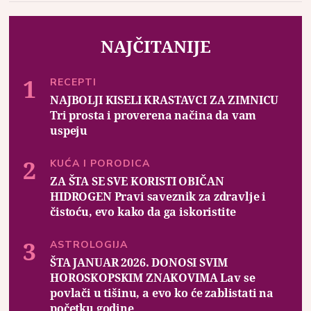
NAJČITANIJE
RECEPTI
NAJBOLJI KISELI KRASTAVCI ZA ZIMNICU
Tri prosta i proverena načina da vam
uspeju
KUĆA I PORODICA
ZA ŠTA SE SVE KORISTI OBIČAN
HIDROGEN Pravi saveznik za zdravlje i
čistoću, evo kako da ga iskoristite
ASTROLOGIJA
ŠTA JANUAR 2026. DONOSI SVIM
HOROSKOPSKIM ZNAKOVIMA Lav se
povlači u tišinu, a evo ko će zablistati na
početku godine