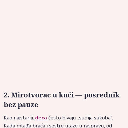
2. Mirotvorac u kući — posrednik
bez pauze
Kao najstariji,
deca
često bivaju „sudija sukoba“.
Kada mlađa braća i sestre ulaze u raspravu, od