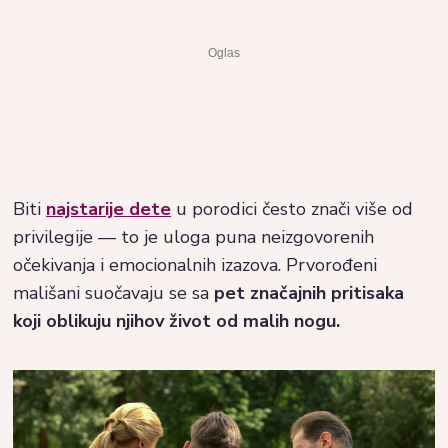
Biti
najstarije dete
u porodici često znači više od
privilegije — to je uloga puna neizgovorenih
očekivanja i emocionalnih izazova. Prvorođeni
mališani suočavaju se sa
pet značajnih pritisaka
koji oblikuju njihov život od malih nogu.