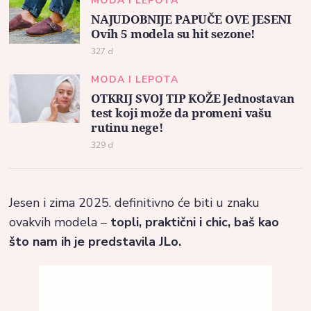
MODA I LEPOTA
NAJUDOBNIJE PAPUČE OVE JESENI
Ovih 5 modela su hit sezone!
327 d
MODA I LEPOTA
OTKRIJ SVOJ TIP KOŽE Jednostavan
test koji može da promeni vašu
rutinu nege!
329 d
Jesen i zima 2025. definitivno će biti u znaku
ovakvih modela –
topli, praktični i chic, baš kao
što nam ih je predstavila JLo.