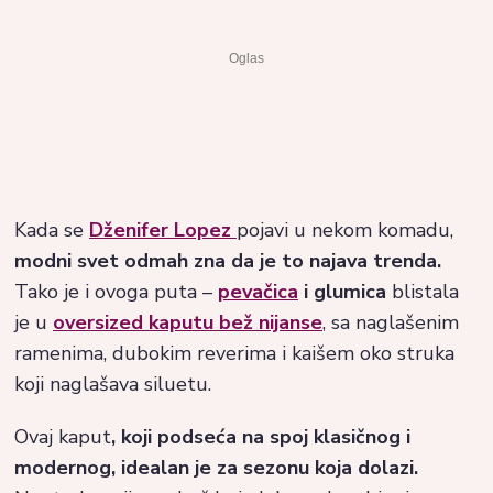
Kada se
Dženifer Lopez
pojavi u nekom komadu,
modni svet odmah zna da je to najava trenda.
Tako je i ovoga puta –
pevačica
i glumica
blistala
je u
oversized kaputu bež nijanse
, sa naglašenim
ramenima, dubokim reverima i kaišem oko struka
koji naglašava siluetu.
Ovaj kaput
, koji podseća na spoj klasičnog i
modernog, idealan je za sezonu koja dolazi.