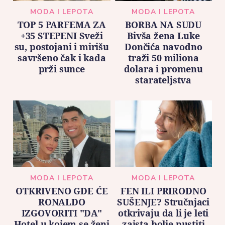
MODA I LEPOTA
MODA I LEPOTA
TOP 5 PARFEMA ZA
BORBA NA SUDU
+35 STEPENI Sveži
Bivša žena Luke
su, postojani i mirišu
Dončića navodno
savršeno čak i kada
traži 50 miliona
prži sunce
dolara i promenu
starateljstva
MODA I LEPOTA
MODA I LEPOTA
OTKRIVENO GDE ĆE
FEN ILI PRIRODNO
RONALDO
SUŠENJE? Stručnjaci
IZGOVORITI "DA"
otkrivaju da li je leti
Hotel u kojem se ženi
zaista bolje pustiti