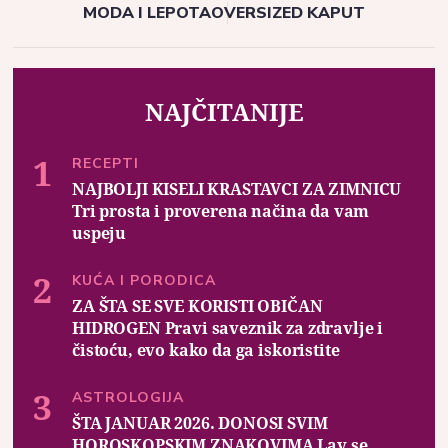
MODA I LEPOTA
OVERSIZED KAPUT
NAJČITANIJE
RECEPTI
NAJBOLJI KISELI KRASTAVCI ZA ZIMNICU
Tri prosta i proverena načina da vam
uspeju
KUĆA I PORODICA
ZA ŠTA SE SVE KORISTI OBIČAN
HIDROGEN Pravi saveznik za zdravlje i
čistoću, evo kako da ga iskoristite
ASTROLOGIJA
ŠTA JANUAR 2026. DONOSI SVIM
HOROSKOPSKIM ZNAKOVIMA Lav se