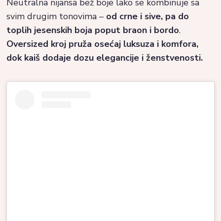
Neutralna nijansa bež boje lako se kombinuje sa
svim drugim tonovima –
od crne i sive, pa do
toplih jesenskih boja poput braon i bordo
.
Oversized kroj pruža osećaj luksuza i komfora,
dok kaiš dodaje dozu elegancije i ženstvenosti.