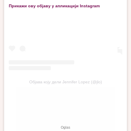
Прикажи ову објаву у апликацији Instagram
Објава коју дели Jennifer Lopez (@jlo)