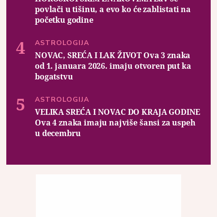
povlači u tišinu, a evo ko će zablistati na
početku godine
ASTROLOGIJA
NOVAC, SREĆA I LAK ŽIVOT Ova 3 znaka
od 1. januara 2026. imaju otvoren put ka
bogatstvu
ASTROLOGIJA
VELIKA SREĆA I NOVAC DO KRAJA GODINE
Ova 4 znaka imaju najviše šansi za uspeh
u decembru