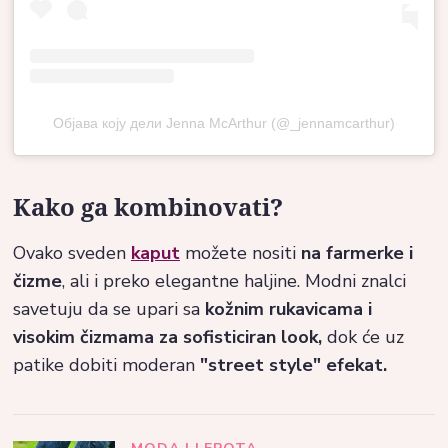
Објава коју дели Jenna McArthur (@_jennamcarthur)
Kako ga kombinovati?
Ovako sveden
kaput
možete nositi
na farmerke i
čizme
, ali i preko elegantne haljine. Modni znalci
savetuju da se upari sa
kožnim rukavicama i
visokim čizmama za sofisticiran look,
dok će uz
patike dobiti moderan
"street style" efekat.