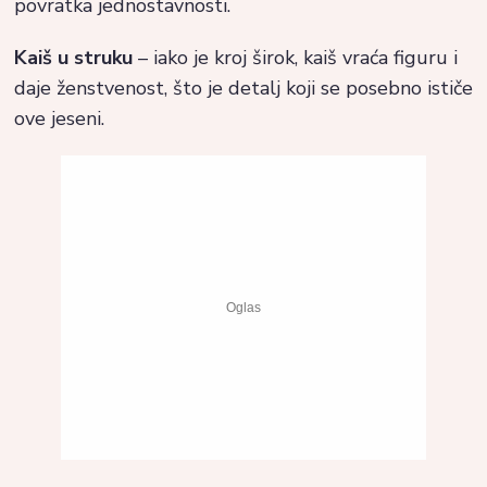
povratka jednostavnosti.
Kaiš u struku
– iako je kroj širok, kaiš vraća figuru i
daje ženstvenost, što je detalj koji se posebno ističe
ove jeseni.