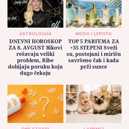
ASTROLOGIJA
MODA I LEPOTA
DNEVNI HOROSKOP
TOP 5 PARFEMA ZA
ZA 8. AVGUST Bikovi
+35 STEPENI Sveži
rešavaju veliki
su, postojani i mirišu
problem, Ribe
savršeno čak i kada
dobijaju poruku koju
prži sunce
dugo čekaju