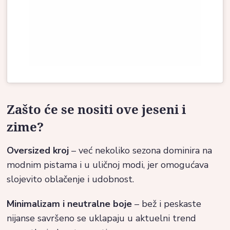
Zašto će se nositi ove jeseni i
zime?
Oversized kroj
– već nekoliko sezona dominira na
modnim pistama i u uličnoj modi, jer omogućava
slojevito oblačenje i udobnost.
Minimalizam i neutralne boje
– bež i peskaste
nijanse savršeno se uklapaju u aktuelni trend