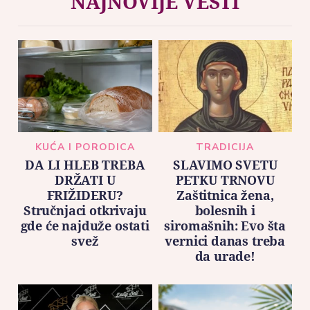
NAJNOVIJE VESTI
KUĆA I PORODICA
TRADICIJA
DA LI HLEB TREBA
SLAVIMO SVETU
DRŽATI U
PETKU TRNOVU
FRIŽIDERU?
Zaštitnica žena,
Stručnjaci otkrivaju
bolesnih i
gde će najduže ostati
siromašnih: Evo šta
svež
vernici danas treba
da urade!