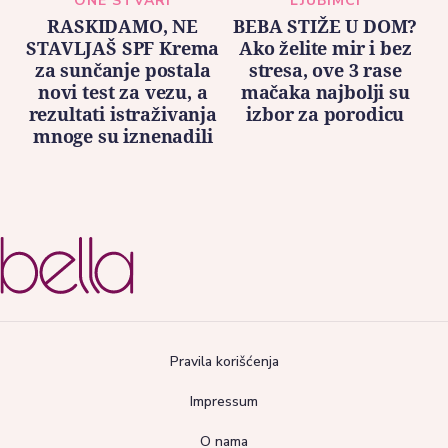
ONE STVARI
LJUBIMCI
RASKIDAMO, NE
BEBA STIŽE U DOM?
STAVLJAŠ SPF Krema
Ako želite mir i bez
za sunčanje postala
stresa, ove 3 rase
novi test za vezu, a
mačaka najbolji su
rezultati istraživanja
izbor za porodicu
mnoge su iznenadili
Pravila korišćenja
Impressum
O nama