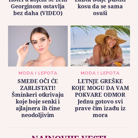
Georginom ostavlja
kosu da se sama
bez daha (VIDEO)
osuši
MODA I LEPOTA
MODA I LEPOTA
SMEĐE OČI ĆE
LETNJE GREŠKE
ZABLISTATI!
KOJE MOGU DA VAM
Šminkeri otkrivaju
POKVARE ODMOR
koje boje senki i
Jednu gotovo svi
ajlajnera ih čine
prave čim izađu iz
neodoljivim
mora