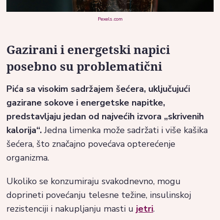
Pexels.com
Gazirani i energetski napici
posebno su problematični
Pića sa visokim sadržajem šećera, uključujući
gazirane sokove i energetske napitke,
predstavljaju jedan od najvećih izvora „skrivenih
kalorija“.
Jedna limenka može sadržati i više kašika
šećera, što značajno povećava opterećenje
organizma.
Ukoliko se konzumiraju svakodnevno, mogu
doprineti povećanju telesne težine, insulinskoj
rezistenciji i nakupljanju masti u
jetri
.