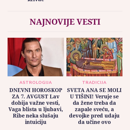
NAJNOVIJE VESTI
ASTROLOGIJA
TRADICIJA
DNEVNI HOROSKOP
SVETA ANA SE MOLI
ZA 7. AVGUST Lav
U TIŠINI! Veruje se
dobija važne vesti,
da žene treba da
Vaga blista u ljubavi,
zapale sveću, a
Ribe neka slušaju
devojke pred udaju
intuiciju
da učine ovo