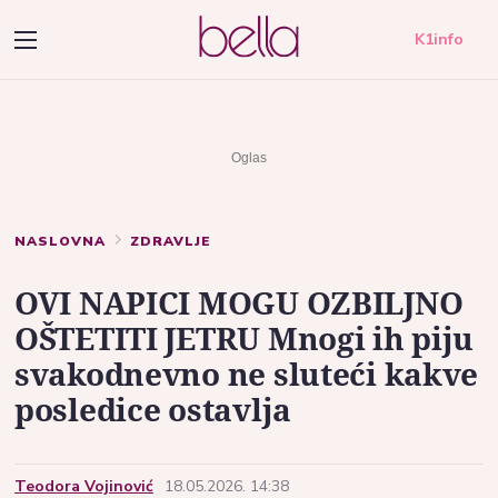
K1info
NASLOVNA
ZDRAVLJE
OVI NAPICI MOGU OZBILJNO
OŠTETITI JETRU Mnogi ih piju
svakodnevno ne sluteći kakve
posledice ostavlja
Teodora Vojinović
18.05.2026. 14:38