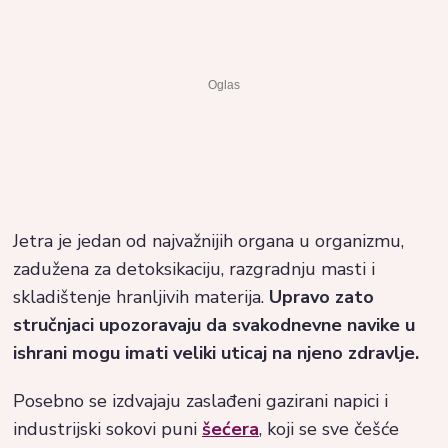
Jetra je jedan od najvažnijih organa u organizmu,
zadužena za detoksikaciju, razgradnju masti i
skladištenje hranljivih materija.
Upravo zato
stručnjaci upozoravaju da svakodnevne navike u
ishrani mogu imati veliki uticaj na njeno zdravlje.
Posebno se izdvajaju zaslađeni gazirani napici i
industrijski sokovi puni
šećera
, koji se sve češće