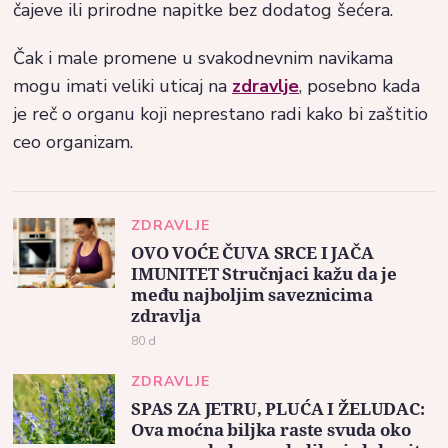
čajeve ili prirodne napitke bez dodatog šećera.
Čak i male promene u svakodnevnim navikama
mogu imati veliki uticaj na
zdravlje
, posebno kada
je reč o organu koji neprestano radi kako bi zaštitio
ceo organizam.
ZDRAVLJE
OVO VOĆE ČUVA SRCE I JAČA
IMUNITET Stručnjaci kažu da je
među najboljim saveznicima
zdravlja
80 d
ZDRAVLJE
SPAS ZA JETRU, PLUĆA I ŽELUDAC:
Ova moćna biljka raste svuda oko