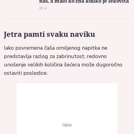
nas, a malo ko zna koliko je lekovita
80 d
Jetra pamti svaku naviku
Iako povremena čaša omiljenog napitka ne
predstavlja razlog za zabrinutost, redovno
unošenje velikih količina šećera može dugoročno
ostaviti posledice.