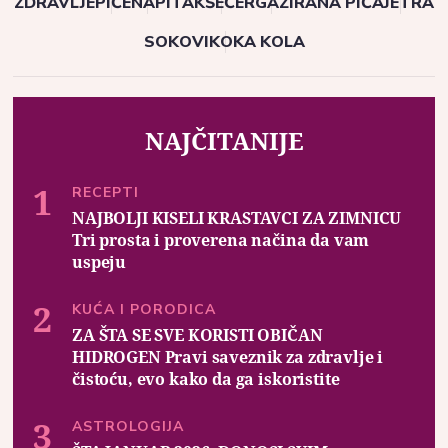
ZDRAVLJE
PIĆE
NAPITAK
ŠEĆER
GAZIRANA PIĆA
JETRA
SOKOVI
KOKA KOLA
NAJČITANIJE
RECEPTI
NAJBOLJI KISELI KRASTAVCI ZA ZIMNICU
Tri prosta i proverena načina da vam
uspeju
KUĆA I PORODICA
ZA ŠTA SE SVE KORISTI OBIČAN
HIDROGEN Pravi saveznik za zdravlje i
čistoću, evo kako da ga iskoristite
ASTROLOGIJA