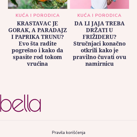
KUĆA I PORODICA
KUĆA I PORODICA
KRASTAVAC JE
DA LI JAJA TREBA
GORAK, A PARADAJZ
DRŽATI U
I PAPRIKA TRUNU?
FRIŽIDERU?
Evo šta radite
Stručnjaci konačno
pogrešno i kako da
otkrili kako je
spasite rod tokom
pravilno čuvati ovu
vrućina
namirnicu
Pravila korišćenja