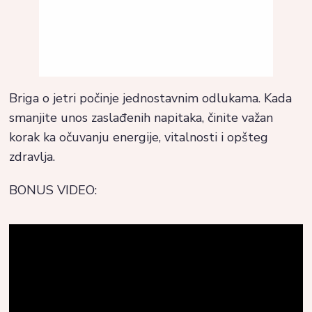
Briga o jetri počinje jednostavnim odlukama. Kada
smanjite unos zaslađenih napitaka, činite važan
korak ka očuvanju energije, vitalnosti i opšteg
zdravlja.
BONUS VIDEO: