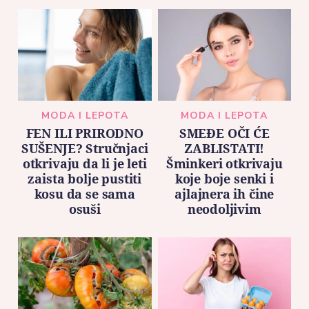
MODA I LEPOTA
MODA I LEPOTA
FEN ILI PRIRODNO
SMEĐE OČI ĆE
SUŠENJE? Stručnjaci
ZABLISTATI!
otkrivaju da li je leti
Šminkeri otkrivaju
zaista bolje pustiti
koje boje senki i
kosu da se sama
ajlajnera ih čine
osuši
neodoljivim