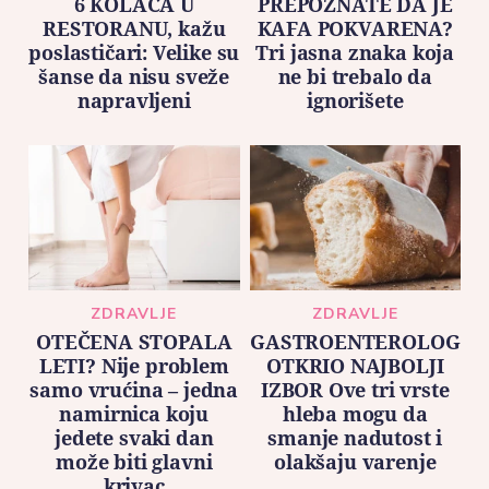
6 KOLAČA U
PREPOZNATE DA JE
RESTORANU, kažu
KAFA POKVARENA?
poslastičari: Velike su
Tri jasna znaka koja
šanse da nisu sveže
ne bi trebalo da
napravljeni
ignorišete
ZDRAVLJE
ZDRAVLJE
OTEČENA STOPALA
GASTROENTEROLOG
LETI? Nije problem
OTKRIO NAJBOLJI
samo vrućina – jedna
IZBOR Ove tri vrste
namirnica koju
hleba mogu da
jedete svaki dan
smanje nadutost i
može biti glavni
olakšaju varenje
krivac