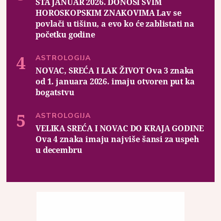
ŠTA JANUAR 2026. DONOSI SVIM
HOROSKOPSKIM ZNAKOVIMA Lav se
povlači u tišinu, a evo ko će zablistati na
početku godine
ASTROLOGIJA
NOVAC, SREĆA I LAK ŽIVOT Ova 3 znaka
od 1. januara 2026. imaju otvoren put ka
bogatstvu
ASTROLOGIJA
VELIKA SREĆA I NOVAC DO KRAJA GODINE
Ova 4 znaka imaju najviše šansi za uspeh
u decembru