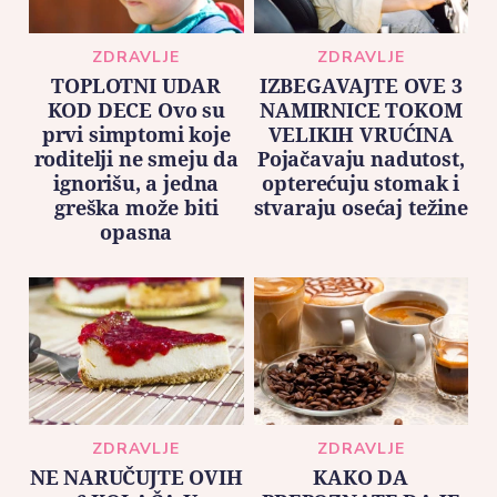
ZDRAVLJE
ZDRAVLJE
TOPLOTNI UDAR
IZBEGAVAJTE OVE 3
KOD DECE Ovo su
NAMIRNICE TOKOM
prvi simptomi koje
VELIKIH VRUĆINA
roditelji ne smeju da
Pojačavaju nadutost,
ignorišu, a jedna
opterećuju stomak i
greška može biti
stvaraju osećaj težine
opasna
ZDRAVLJE
ZDRAVLJE
NE NARUČUJTE OVIH
KAKO DA