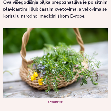
Ova višegodišnja biljka prepoznatljiva je po sitnim
plavičastim i ljubičastim cvetovima,
a vekovima se
koristi u narodnoj medicini širom Evrope.
Shutterstock