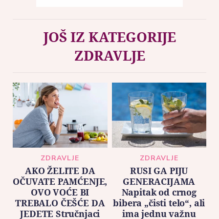
JOŠ IZ KATEGORIJE
ZDRAVLJE
ZDRAVLJE
ZDRAVLJE
AKO ŽELITE DA
RUSI GA PIJU
OČUVATE PAMĆENJE,
GENERACIJAMA
OVO VOĆE BI
Napitak od crnog
TREBALO ČEŠĆE DA
bibera „čisti telo“, ali
JEDETE Stručnjaci
ima jednu važnu