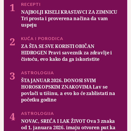
RECEPTI
NAJBOLJI KISELI KRASTAVCI ZA ZIMNICU
Tri prosta i proverena načina da vam
uspeju
KUĆA I PORODICA
ZA ŠTA SE SVE KORISTI OBIČAN
HIDROGEN Pravi saveznik za zdravlje i
čistoću, evo kako da ga iskoristite
ASTROLOGIJA
ŠTA JANUAR 2026. DONOSI SVIM
HOROSKOPSKIM ZNAKOVIMA Lav se
povlači u tišinu, a evo ko će zablistati na
početku godine
ASTROLOGIJA
NOVAC, SREĆA I LAK ŽIVOT Ova 3 znaka
od 1. januara 2026. imaju otvoren put ka