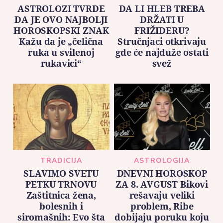
ASTROLOZI TVRDE
DA LI HLEB TREBA
DA JE OVO NAJBOLJI
DRŽATI U
HOROSKOPSKI ZNAK
FRIŽIDERU?
Kažu da je „čelična
Stručnjaci otkrivaju
ruka u svilenoj
gde će najduže ostati
rukavici“
svež
TRADICIJA
ASTROLOGIJA
SLAVIMO SVETU
DNEVNI HOROSKOP
PETKU TRNOVU
ZA 8. AVGUST Bikovi
Zaštitnica žena,
rešavaju veliki
bolesnih i
problem, Ribe
siromašnih: Evo šta
dobijaju poruku koju