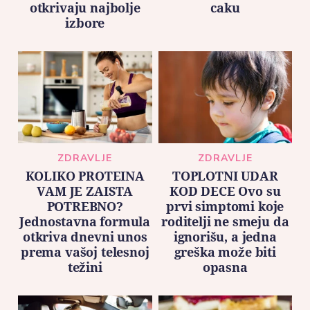
otkrivaju najbolje
caku
izbore
ZDRAVLJE
ZDRAVLJE
KOLIKO PROTEINA
TOPLOTNI UDAR
VAM JE ZAISTA
KOD DECE Ovo su
POTREBNO?
prvi simptomi koje
Jednostavna formula
roditelji ne smeju da
otkriva dnevni unos
ignorišu, a jedna
prema vašoj telesnoj
greška može biti
težini
opasna