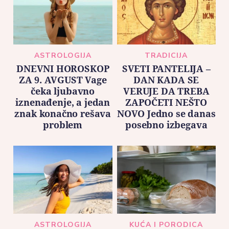
ASTROLOGIJA
TRADICIJA
DNEVNI HOROSKOP
SVETI PANTELIJA –
ZA 9. AVGUST Vage
DAN KADA SE
čeka ljubavno
VERUJE DA TREBA
iznenađenje, a jedan
ZAPOČETI NEŠTO
znak konačno rešava
NOVO Jedno se danas
problem
posebno izbegava
ASTROLOGIJA
KUĆA I PORODICA