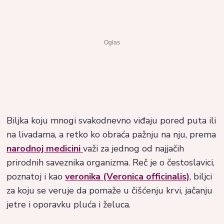
Biljka koju mnogi svakodnevno viđaju pored puta ili
na livadama, a retko ko obraća pažnju na nju, prema
narodnoj medicini
važi za jednog od najjačih
prirodnih saveznika organizma. Reč je o čestoslavici,
poznatoj i kao
veronika (Veronica officinalis)
, biljci
za koju se veruje da pomaže u čišćenju krvi, jačanju
jetre i oporavku pluća i želuca.