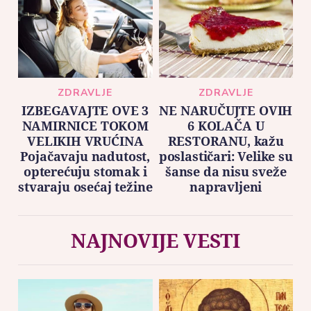
ZDRAVLJE
ZDRAVLJE
IZBEGAVAJTE OVE 3
NE NARUČUJTE OVIH
NAMIRNICE TOKOM
6 KOLAČA U
VELIKIH VRUĆINA
RESTORANU, kažu
Pojačavaju nadutost,
poslastičari: Velike su
opterećuju stomak i
šanse da nisu sveže
stvaraju osećaj težine
napravljeni
NAJNOVIJE VESTI