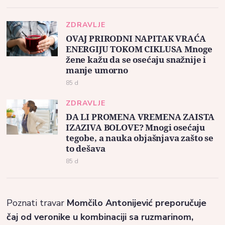
ZDRAVLJE
OVAJ PRIRODNI NAPITAK VRAĆA
ENERGIJU TOKOM CIKLUSA Mnoge
žene kažu da se osećaju snažnije i
manje umorno
85 d
ZDRAVLJE
DA LI PROMENA VREMENA ZAISTA
IZAZIVA BOLOVE? Mnogi osećaju
tegobe, a nauka objašnjava zašto se
to dešava
85 d
Poznati travar
Momčilo Antonijević preporučuje
čaj od veronike u kombinaciji sa ruzmarinom,