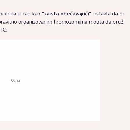
ocenila je rad kao
"zaista obećavajući"
i istakla da bi
 sa pravilno organizovanim hromozomima mogla da pruži
TO.