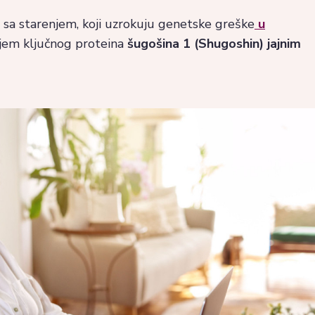
 sa starenjem, koji uzrokuju genetske greške
u
em ključnog proteina
šugošina 1 (Shugoshin) jajnim