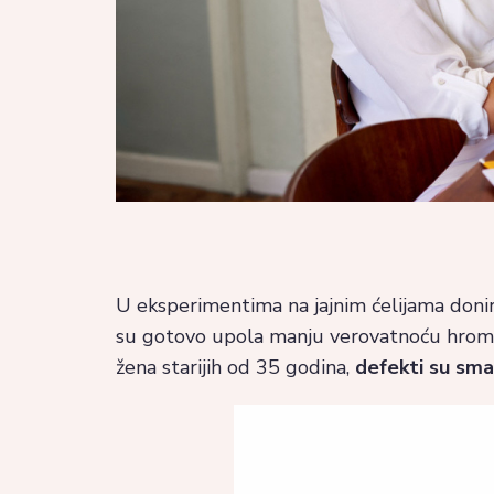
U eksperimentima na jajnim ćelijama donira
su gotovo upola manju verovatnoću hromo
žena starijih od 35 godina,
defekti su sma