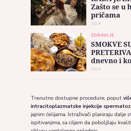
Zašto se u
pričama
211 d
ZDRAVLJE
SMOKVE SU
PRETERIVAT
dnevno i k
211 d
Trenutno dostupne procedure, poput
viš
intracitoplazmatske injekcije spermatozo
jajnim ćelijama. Istraživači planiraju dalje
ispitivanjima, sa ciljem da poboljšaju kval
ciklusu vantelesne oplodnje.