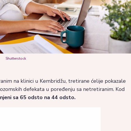
Shutterstock
nim na klinici u Kembridžu, tretirane ćelije pokazale
zomskih defekata u poređenju sa netretiranim. Kod
njeni sa 65 odsto na 44 odsto.