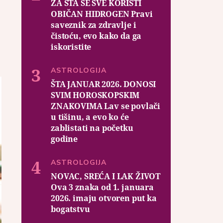
ZA ŠTA SE SVE KORISTI
OBIČAN HIDROGEN Pravi
saveznik za zdravlje i
čistoću, evo kako da ga
iskoristite
ASTROLOGIJA
ŠTA JANUAR 2026. DONOSI
SVIM HOROSKOPSKIM
ZNAKOVIMA Lav se povlači
u tišinu, a evo ko će
zablistati na početku
godine
ASTROLOGIJA
NOVAC, SREĆA I LAK ŽIVOT
Ova 3 znaka od 1. januara
2026. imaju otvoren put ka
bogatstvu