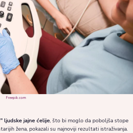
Freepik.com
ljudske jajne ćelije
, što bi moglo da poboljša stope
arijih žena, pokazali su najnoviji rezultati istraživanja.