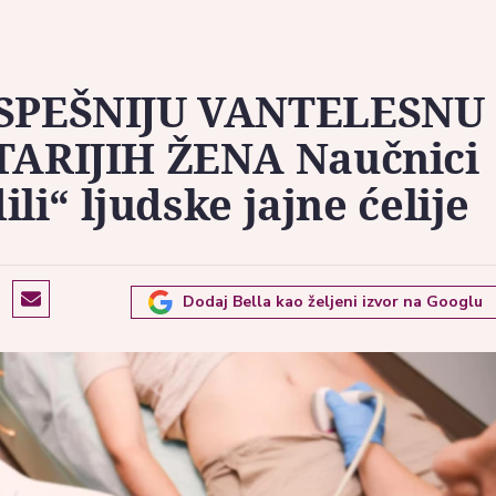
SPEŠNIJU VANTELESNU
ARIJIH ŽENA Naučnici
li“ ljudske jajne ćelije
Dodaj Bella kao željeni izvor na Googlu