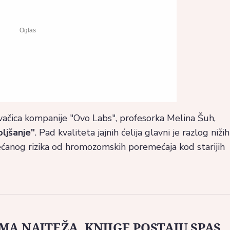
ivačica kompanije "Ovo Labs", profesorka Melina Šuh,
ljšanje"
. Pad kvaliteta jajnih ćelija glavni je razlog nižih
ćanog rizika od hromozomskih poremećaja kod starijih
IMA NAJTEŽA, KNJIGE POSTAJU SPAS