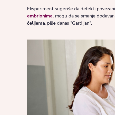
Eksperiment sugeriše da defekti povezani
embrionima,
mogu da se smanje dodavanj
ćelijama
, piše danas "Gardijan".