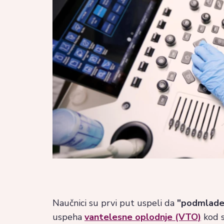
Naučnici su prvi put uspeli da
"podmlade" 
uspeha
vantelesne oplodnje (VTO)
kod st