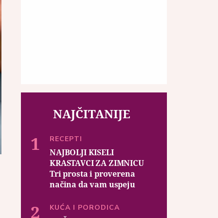
NAJČITANIJE
RECEPTI
NAJBOLJI KISELI
KRASTAVCI ZA ZIMNICU
Tri prosta i proverena
načina da vam uspeju
KUĆA I PORODICA