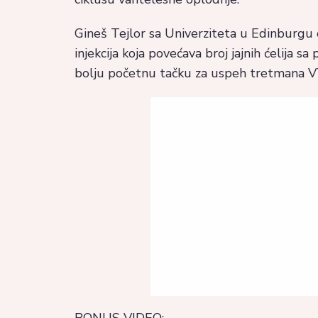
Gineš Tejlor sa Univerziteta u Edinburgu 
injekcija koja povećava broj jajnih ćelija
bolju početnu tačku za uspeh tretmana V
BONUS VIDEO: