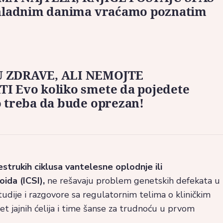
 hladnim danima vraćamo poznatim
 ZDRAVE, ALI NEMOJTE
I Evo koliko smete da pojedete
o treba da bude oprezan!
estrukih ciklusa vantelesne oplodnje ili
ida (ICSI),
ne rešavaju problem genetskih defekata u
 studije i razgovore sa regulatornim telima o kliničkim
itet jajnih ćelija i time šanse za trudnoću u prvom