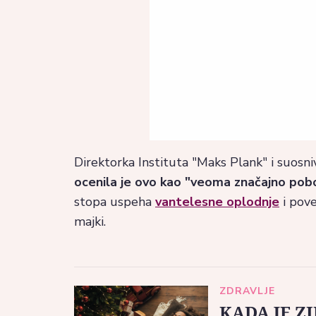
Direktorka Instituta "Maks Plank" i suosn
ocenila je ovo kao "veoma značajno pobo
stopa uspeha
vantelesne oplodnje
i pove
majki.
ZDRAVLJE
KADA JE Z