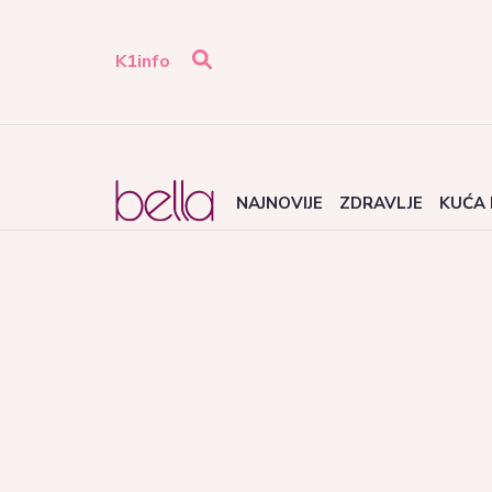
K1info
NAJNOVIJE
ZDRAVLJE
KUĆA 