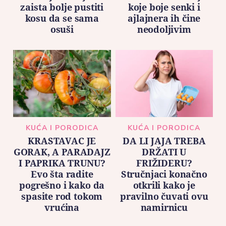
zaista bolje pustiti
koje boje senki i
kosu da se sama
ajlajnera ih čine
osuši
neodoljivim
KUĆA I PORODICA
KUĆA I PORODICA
KRASTAVAC JE
DA LI JAJA TREBA
GORAK, A PARADAJZ
DRŽATI U
I PAPRIKA TRUNU?
FRIŽIDERU?
Evo šta radite
Stručnjaci konačno
pogrešno i kako da
otkrili kako je
spasite rod tokom
pravilno čuvati ovu
vrućina
namirnicu