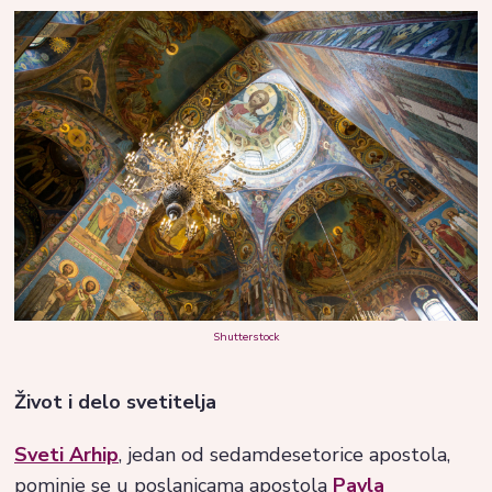
Shutterstock
Život i delo svetitelja
Sveti Arhip
, jedan od sedamdesetorice apostola,
pominje se u poslanicama apostola
Pavla