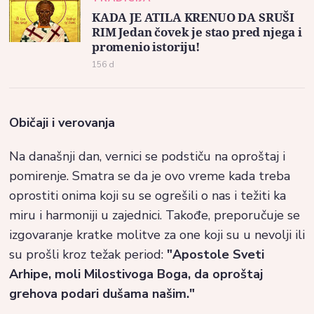
KADA JE ATILA KRENUO DA SRUŠI
RIM Jedan čovek je stao pred njega i
promenio istoriju!
156 d
Običaji i verovanja
Na današnji dan, vernici se podstiču na oproštaj i
pomirenje. Smatra se da je ovo vreme kada treba
oprostiti onima koji su se ogrešili o nas i težiti ka
miru i harmoniji u zajednici. Takođe, preporučuje se
izgovaranje kratke molitve za one koji su u nevolji ili
su prošli kroz težak period:
"Apostole Sveti
Arhipe, moli Milostivoga Boga, da oproštaj
grehova podari dušama našim."​