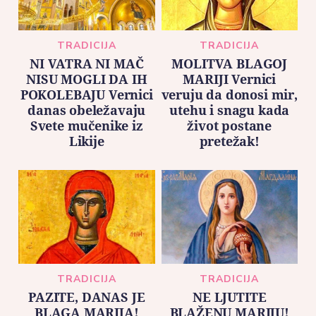
TRADICIJA
TRADICIJA
NI VATRA NI MAČ
MOLITVA BLAGOJ
NISU MOGLI DA IH
MARIJI Vernici
POKOLEBAJU Vernici
veruju da donosi mir,
danas obeležavaju
utehu i snagu kada
Svete mučenike iz
život postane
Likije
pretežak!
TRADICIJA
TRADICIJA
PAZITE, DANAS JE
NE LJUTITE
BLAGA MARIJA!
BLAŽENU MARIJU!