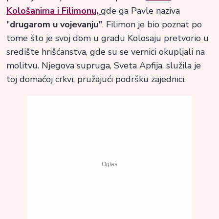
Kološanima i Filimonu,
gde ga Pavle naziva
"
drugarom u vojevanju"
. Filimon je bio poznat po
tome što je svoj dom u gradu Kolosaju pretvorio u
središte hrišćanstva, gde su se vernici okupljali na
molitvu. Njegova supruga, Sveta Apfija, služila je
toj domaćoj crkvi, pružajući podršku zajednici.​