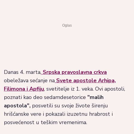
Danas 4. marta,
Srpska pravoslavna crkva
obeležava sećanje na
Svete apostole Arhipa,
Filimona i Apfiju
, svetitelje iz 1. veka. Ovi apostoli,
poznati kao deo sedamdesetorice
"malih
apostola",
posvetili su svoje živote širenju
hrišćanske vere i pokazali izuzetnu hrabrost i
posvećenost u teškim vremenima.​