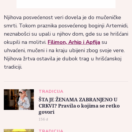
Njihova posvećenost veri dovela je do mučeničke
smrti. Tokom praznika posvećenog boginji Artemidi,
neznabošci su upali u njihov dom, gde su se hrišćani
okupili na molitvi.
Filimon, Arhip i Apfija
su
uhvaćeni, mučeni i na kraju ubijeni zbog svoje vere.
Njihova žrtva ostavila je dubok trag u hrišćanskoj
tradiciji.​
TRADICIJA
ŠTA JE ŽENAMA ZABRANJENO U
CRKVI? Pravila o kojima se retko
govori
156 d
TRADICIJA