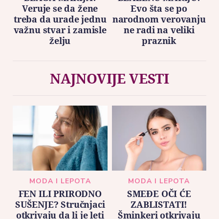
Veruje se da žene
Evo šta se po
treba da urade jednu
narodnom verovanju
važnu stvar i zamisle
ne radi na veliki
želju
praznik
NAJNOVIJE VESTI
MODA I LEPOTA
MODA I LEPOTA
FEN ILI PRIRODNO
SMEĐE OČI ĆE
SUŠENJE? Stručnjaci
ZABLISTATI!
otkrivaju da li je leti
Šminkeri otkrivaju