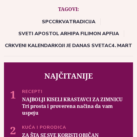
TAGOVI:
SPC
CRKVA
TRADICIJA
SVETI APOSTOL ARHIPA FILIMON APFIJA
CRKVENI KALENDAR
KOJI JE DANAS SVETAC
4. MART
NAJČITANIJE
RECEPTI
NAJBOLJI KISELI KRASTAVCI ZA ZIMNICU
Tri prosta i proverena načina da vam
uspeju
KUĆA I PORODICA
ZA ŠTA SE SVE KORISTI OBIČAN