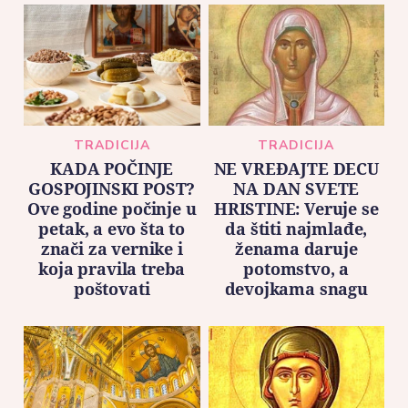
TRADICIJA
TRADICIJA
KADA POČINJE
NE VREĐAJTE DECU
GOSPOJINSKI POST?
NA DAN SVETE
Ove godine počinje u
HRISTINE: Veruje se
petak, a evo šta to
da štiti najmlađe,
znači za vernike i
ženama daruje
koja pravila treba
potomstvo, a
poštovati
devojkama snagu