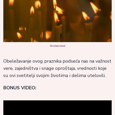
Shutterstock
Obeležavanje ovog praznika podseća nas na važnost
vere, zajedništva i snage oproštaja, vrednosti koje
su ovi svetitelji svojim životima i delima utelovili.
BONUS VIDEO: