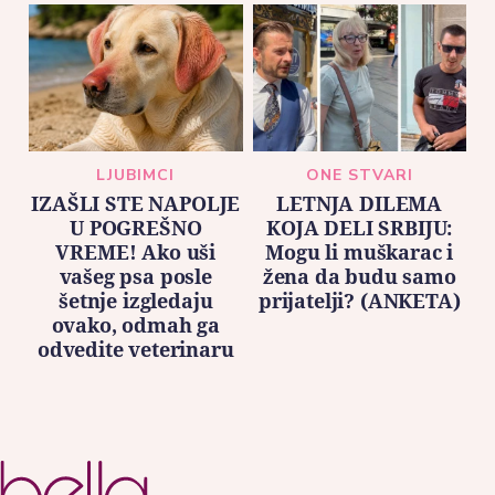
LJUBIMCI
ONE STVARI
IZAŠLI STE NAPOLJE
LETNJA DILEMA
U POGREŠNO
KOJA DELI SRBIJU:
VREME! Ako uši
Mogu li muškarac i
vašeg psa posle
žena da budu samo
šetnje izgledaju
prijatelji? (ANKETA)
ovako, odmah ga
odvedite veterinaru