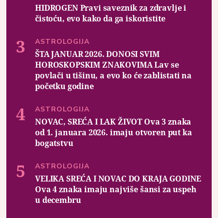
HIDROGEN Pravi saveznik za zdravlje i
čistoću, evo kako da ga iskoristite
ASTROLOGIJA
ŠTA JANUAR 2026. DONOSI SVIM
HOROSKOPSKIM ZNAKOVIMA Lav se
povlači u tišinu, a evo ko će zablistati na
početku godine
ASTROLOGIJA
NOVAC, SREĆA I LAK ŽIVOT Ova 3 znaka
od 1. januara 2026. imaju otvoren put ka
bogatstvu
ASTROLOGIJA
VELIKA SREĆA I NOVAC DO KRAJA GODINE
Ova 4 znaka imaju najviše šansi za uspeh
u decembru