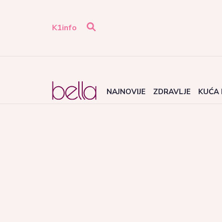
K1info
NAJNOVIJE
ZDRAVLJE
KUĆA 