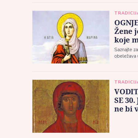
TRADICIJ
OGNJE
Žene j
koje m
Saznajte za
obeležava 
TRADICIJ
VODIT
SE 30.
ne bi 