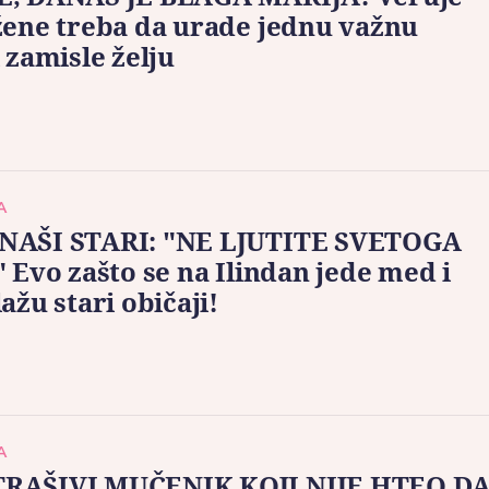
žene treba da urade jednu važnu
i zamisle želju
A
NAŠI STARI: "NE LJUTITE SVETOGA
" Evo zašto se na Ilindan jede med i
lažu stari običaji!
A
RAŠIVI MUČENIK KOJI NIJE HTEO D