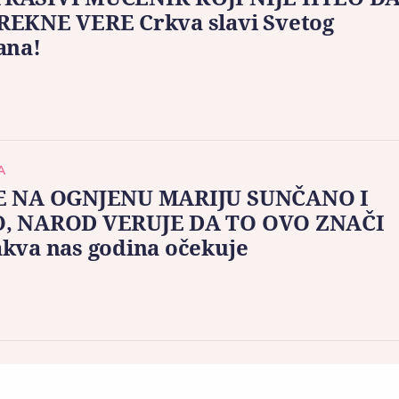
REKNE VERE Crkva slavi Svetog
ana!
A
E NA OGNJENU MARIJU SUNČANO I
, NAROD VERUJE DA TO OVO ZNAČI
kva nas godina očekuje