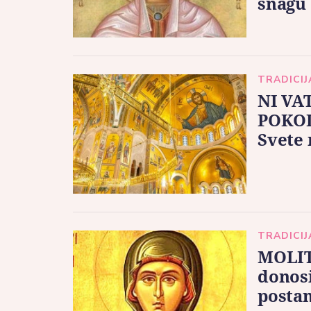
snagu
TRADICIJ
NI VA
POKOL
Svete 
TRADICIJ
MOLIT
donosi
postan