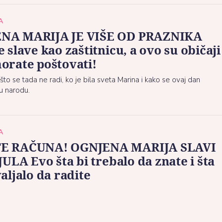
A
NA MARIJA JE VIŠE OD PRAZNIKA
e slave kao zaštitnicu, a ovo su običaji
orate poštovati!
što se tada ne radi, ko je bila sveta Marina i kako se ovaj dan
u narodu.
A
E RAČUNA! OGNJENA MARIJA SLAVI
 JULA Evo šta bi trebalo da znate i šta
valjalo da radite