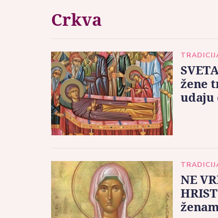
Crkva
TRADICIJ
SVETA
žene t
udaju 
TRADICIJ
NE VR
HRISTI
ženam