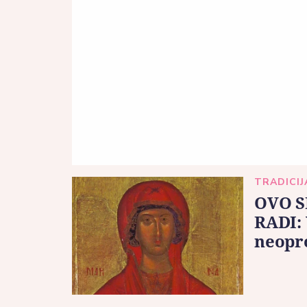
TRADICIJ
OVO S
RADI: 
neopro