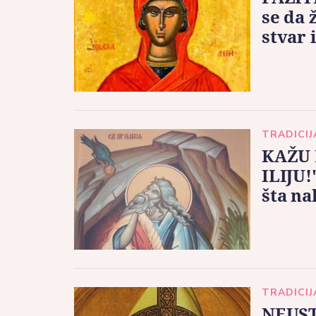
se da 
stvar 
TRADICIJ
KAŽU 
ILIJU!
šta na
TRADICIJ
NEUST