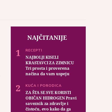
NAJČITANIJE
RECEPTI
NAJBOLJI KISELI
KRASTAVCI ZA ZIMNICU
Tri prosta i proverena
načina da vam uspeju
KUĆA I PORODICA
ZA ŠTA SE SVE KORISTI
OBIČAN HIDROGEN Pravi
saveznik za zdravlje i
čistoću, evo kako da ga