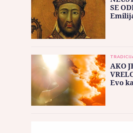
SE OD
Emilij
TRADICIJ
AKO J
VRELO
Evo ka