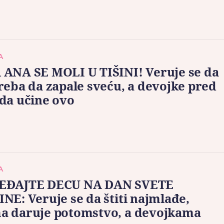
A
 ANA SE MOLI U TIŠINI! Veruje se da
reba da zapale sveću, a devojke pred
da učine ovo
A
EĐAJTE DECU NA DAN SVETE
NE: Veruje se da štiti najmlađe,
a daruje potomstvo, a devojkama