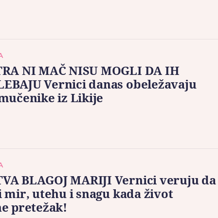
A
TRA NI MAČ NISU MOGLI DA IH
EBAJU Vernici danas obeležavaju
mučenike iz Likije
A
VA BLAGOJ MARIJI Vernici veruju da
 mir, utehu i snagu kada život
e pretežak!