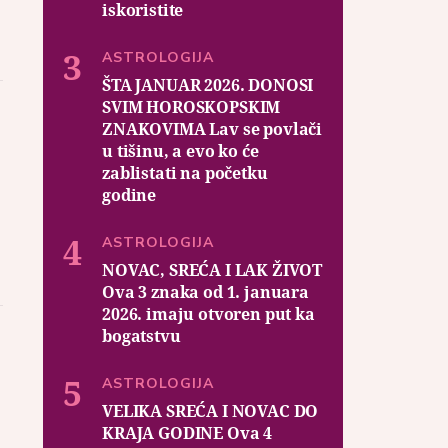
iskoristite
ASTROLOGIJA
ŠTA JANUAR 2026. DONOSI
SVIM HOROSKOPSKIM
ZNAKOVIMA Lav se povlači
u tišinu, a evo ko će
zablistati na početku
godine
ASTROLOGIJA
NOVAC, SREĆA I LAK ŽIVOT
Ova 3 znaka od 1. januara
2026. imaju otvoren put ka
bogatstvu
ASTROLOGIJA
VELIKA SREĆA I NOVAC DO
KRAJA GODINE Ova 4