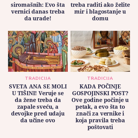
siromašnih: Evo šta
treba raditi ako želite
vernici danas treba
mir i blagostanje u
da urade!
domu
TRADICIJA
TRADICIJA
SVETA ANA SE MOLI
KADA POČINJE
U TIŠINI! Veruje se
GOSPOJINSKI POST?
da žene treba da
Ove godine počinje u
zapale sveću, a
petak, a evo šta to
devojke pred udaju
znači za vernike i
da učine ovo
koja pravila treba
poštovati