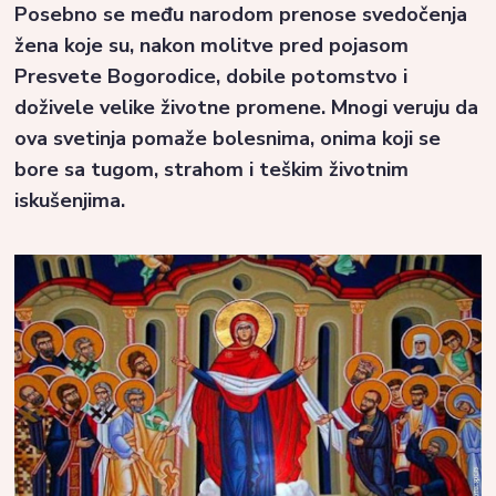
Posebno se među narodom prenose svedočenja
žena koje su, nakon molitve pred pojasom
Presvete Bogorodice, dobile potomstvo i
doživele velike životne promene. Mnogi veruju da
ova svetinja pomaže bolesnima, onima koji se
bore sa tugom, strahom i teškim životnim
iskušenjima.