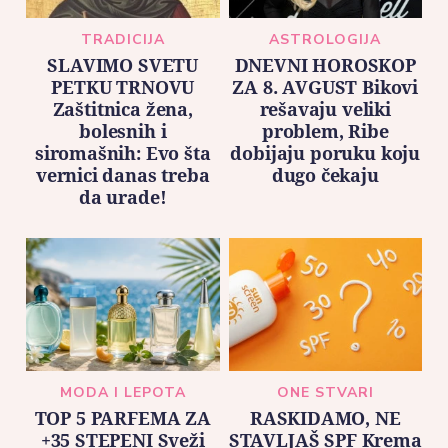
TRADICIJA
ASTROLOGIJA
SLAVIMO SVETU
DNEVNI HOROSKOP
PETKU TRNOVU
ZA 8. AVGUST Bikovi
Zaštitnica žena,
rešavaju veliki
bolesnih i
problem, Ribe
siromašnih: Evo šta
dobijaju poruku koju
vernici danas treba
dugo čekaju
da urade!
MODA I LEPOTA
ONE STVARI
TOP 5 PARFEMA ZA
RASKIDAMO, NE
+35 STEPENI Sveži
STAVLJAŠ SPF Krema