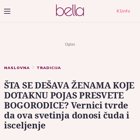
K1info
NASLOVNA
TRADICIJA
ŠTA SE DEŠAVA ŽENAMA KOJE
DOTAKNU POJAS PRESVETE
BOGORODICE? Vernici tvrde
da ova svetinja donosi čuda i
isceljenje