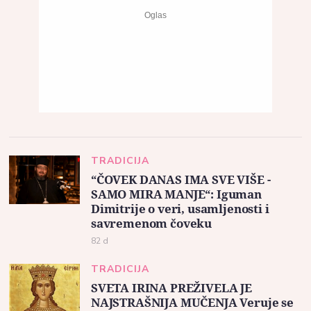
TRADICIJA
“ČOVEK DANAS IMA SVE VIŠE -
SAMO MIRA MANJE“: Iguman
Dimitrije o veri, usamljenosti i
savremenom čoveku
82 d
TRADICIJA
SVETA IRINA PREŽIVELA JE
NAJSTRAŠNIJA MUČENJA Veruje se