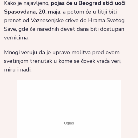
Kako je najavljeno,
pojas će u Beograd stići uoči
Spasovdana, 20. maja
, a potom će u litiji biti
prenet od Vaznesenjske crkve do Hrama Svetog
Save, gde će narednih devet dana biti dostupan
vernicima.
Mnogi veruju da je upravo molitva pred ovom
svetinjom trenutak u kome se čovek vraća veri,
miru i nadi.