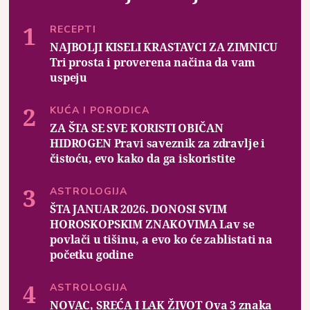
RECEPTI
NAJBOLJI KISELI KRASTAVCI ZA ZIMNICU
Tri prosta i proverena načina da vam
uspeju
KUĆA I PORODICA
ZA ŠTA SE SVE KORISTI OBIČAN
HIDROGEN Pravi saveznik za zdravlje i
čistoću, evo kako da ga iskoristite
ASTROLOGIJA
ŠTA JANUAR 2026. DONOSI SVIM
HOROSKOPSKIM ZNAKOVIMA Lav se
povlači u tišinu, a evo ko će zablistati na
početku godine
ASTROLOGIJA
NOVAC, SREĆA I LAK ŽIVOT Ova 3 znaka