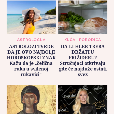
ASTROLOGIJA
KUĆA I PORODICA
ASTROLOZI TVRDE
DA LI HLEB TREBA
DA JE OVO NAJBOLJI
DRŽATI U
HOROSKOPSKI ZNAK
FRIŽIDERU?
Kažu da je „čelična
Stručnjaci otkrivaju
ruka u svilenoj
gde će najduže ostati
rukavici“
svež