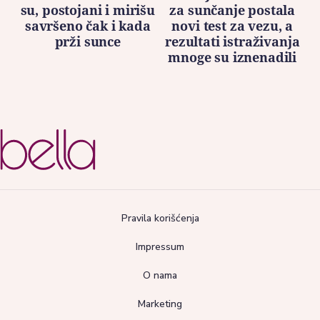
su, postojani i mirišu
za sunčanje postala
savršeno čak i kada
novi test za vezu, a
prži sunce
rezultati istraživanja
mnoge su iznenadili
Pravila korišćenja
Impressum
O nama
Marketing