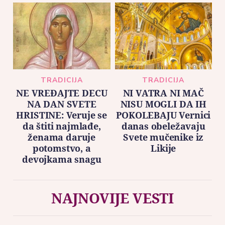
TRADICIJA
TRADICIJA
NE VREĐAJTE DECU
NI VATRA NI MAČ
NA DAN SVETE
NISU MOGLI DA IH
HRISTINE: Veruje se
POKOLEBAJU Vernici
da štiti najmlađe,
danas obeležavaju
ženama daruje
Svete mučenike iz
potomstvo, a
Likije
devojkama snagu
NAJNOVIJE VESTI