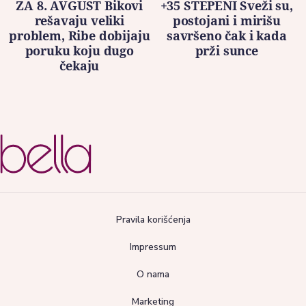
ZA 8. AVGUST Bikovi
+35 STEPENI Sveži su,
rešavaju veliki
postojani i mirišu
problem, Ribe dobijaju
savršeno čak i kada
poruku koju dugo
prži sunce
čekaju
Pravila korišćenja
Impressum
O nama
Marketing