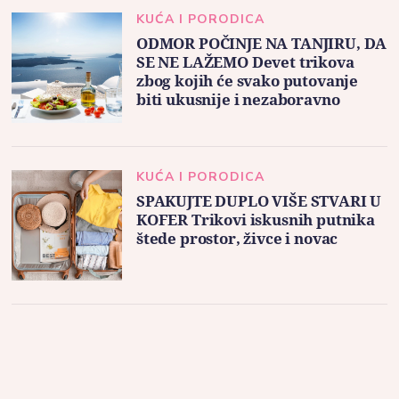
KUĆA I PORODICA
ODMOR POČINJE NA TANJIRU, DA
SE NE LAŽEMO Devet trikova
zbog kojih će svako putovanje
biti ukusnije i nezaboravno
KUĆA I PORODICA
SPAKUJTE DUPLO VIŠE STVARI U
KOFER Trikovi iskusnih putnika
štede prostor, živce i novac