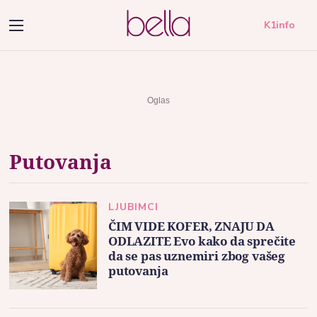
K1info
Putovanja
LJUBIMCI
ČIM VIDE KOFER, ZNAJU DA
ODLAZITE Evo kako da sprečite
da se pas uznemiri zbog vašeg
putovanja