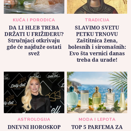
KUĆA I PORODICA
TRADICIJA
DA LI HLEB TREBA
SLAVIMO SVETU
DRŽATI U FRIŽIDERU?
PETKU TRNOVU
Stručnjaci otkrivaju
Zaštitnica žena,
gde će najduže ostati
bolesnih i siromašnih:
svež
Evo šta vernici danas
treba da urade!
ASTROLOGIJA
MODA I LEPOTA
DNEVNI HOROSKOP
TOP 5 PARFEMA ZA