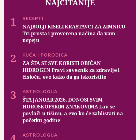
NAJČITANIJE
RECEPTI
NAJBOLJI KISELI KRASTAVCI ZA ZIMNICU
Tri prosta i proverena načina da vam
uspeju
KUĆA I PORODICA
ZA ŠTA SE SVE KORISTI OBIČAN
HIDROGEN Pravi saveznik za zdravlje i
čistoću, evo kako da ga iskoristite
ASTROLOGIJA
ŠTA JANUAR 2026. DONOSI SVIM
HOROSKOPSKIM ZNAKOVIMA Lav se
povlači u tišinu, a evo ko će zablistati na
početku godine
ASTROLOGIJA