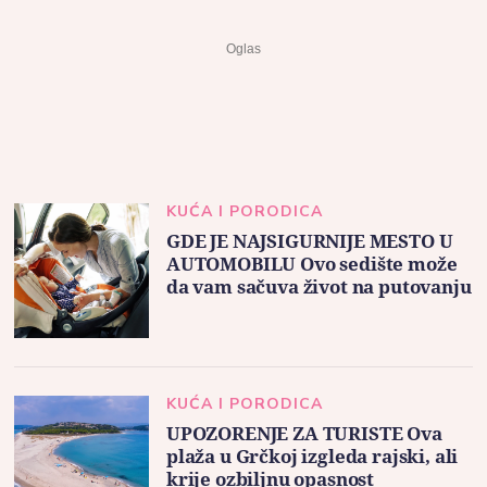
KUĆA I PORODICA
GDE JE NAJSIGURNIJE MESTO U
AUTOMOBILU Ovo sedište može
da vam sačuva život na putovanju
KUĆA I PORODICA
UPOZORENJE ZA TURISTE Ova
plaža u Grčkoj izgleda rajski, ali
krije ozbiljnu opasnost