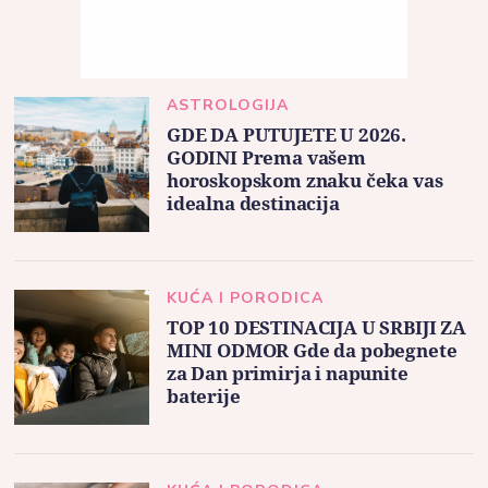
ASTROLOGIJA
GDE DA PUTUJETE U 2026.
GODINI Prema vašem
horoskopskom znaku čeka vas
idealna destinacija
KUĆA I PORODICA
TOP 10 DESTINACIJA U SRBIJI ZA
MINI ODMOR Gde da pobegnete
za Dan primirja i napunite
baterije