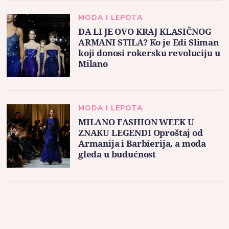
MODA I LEPOTA
DA LI JE OVO KRAJ KLASIČNOG
ARMANI STILA? Ko je Edi Sliman
koji donosi rokersku revoluciju u
Milano
MODA I LEPOTA
MILANO FASHION WEEK U
ZNAKU LEGENDI Oproštaj od
Armanija i Barbierija, a moda
gleda u budućnost