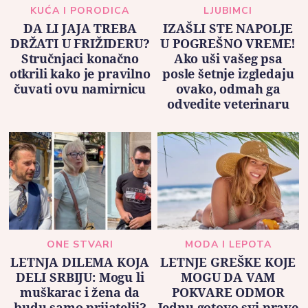
KUĆA I PORODICA
LJUBIMCI
DA LI JAJA TREBA
IZAŠLI STE NAPOLJE
DRŽATI U FRIŽIDERU?
U POGREŠNO VREME!
Stručnjaci konačno
Ako uši vašeg psa
otkrili kako je pravilno
posle šetnje izgledaju
čuvati ovu namirnicu
ovako, odmah ga
odvedite veterinaru
ONE STVARI
MODA I LEPOTA
LETNJA DILEMA KOJA
LETNJE GREŠKE KOJE
DELI SRBIJU: Mogu li
MOGU DA VAM
muškarac i žena da
POKVARE ODMOR
budu samo prijatelji?
Jednu gotovo svi prave