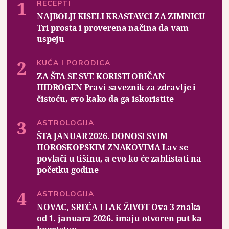
RECEPTI
NAJBOLJI KISELI KRASTAVCI ZA ZIMNICU
Tri prosta i proverena načina da vam
uspeju
KUĆA I PORODICA
ZA ŠTA SE SVE KORISTI OBIČAN
HIDROGEN Pravi saveznik za zdravlje i
čistoću, evo kako da ga iskoristite
ASTROLOGIJA
ŠTA JANUAR 2026. DONOSI SVIM
HOROSKOPSKIM ZNAKOVIMA Lav se
povlači u tišinu, a evo ko će zablistati na
početku godine
ASTROLOGIJA
NOVAC, SREĆA I LAK ŽIVOT Ova 3 znaka
od 1. januara 2026. imaju otvoren put ka