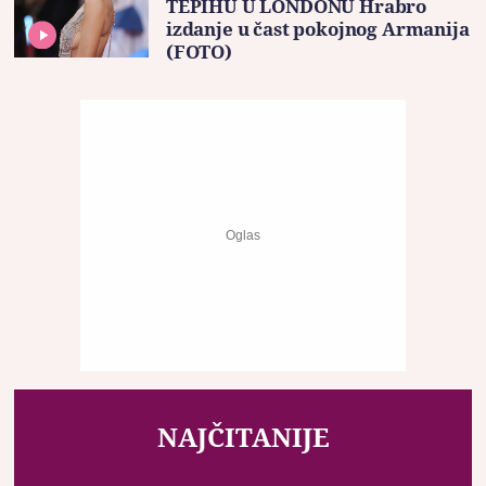
TEPIHU U LONDONU Hrabro
izdanje u čast pokojnog Armanija
(FOTO)
NAJČITANIJE