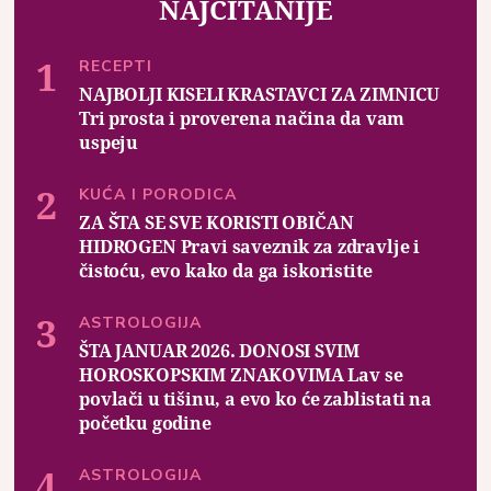
NAJČITANIJE
RECEPTI
NAJBOLJI KISELI KRASTAVCI ZA ZIMNICU
Tri prosta i proverena načina da vam
uspeju
KUĆA I PORODICA
ZA ŠTA SE SVE KORISTI OBIČAN
HIDROGEN Pravi saveznik za zdravlje i
čistoću, evo kako da ga iskoristite
ASTROLOGIJA
ŠTA JANUAR 2026. DONOSI SVIM
HOROSKOPSKIM ZNAKOVIMA Lav se
povlači u tišinu, a evo ko će zablistati na
početku godine
ASTROLOGIJA