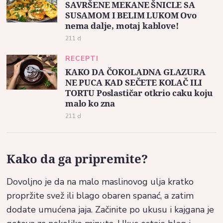
SAVRŠENE MEKANE ŠNICLE SA
SUSAMOM I BELIM LUKOM Ovo
nema dalje, motaj kablove!
211 d
RECEPTI
KAKO DA ČOKOLADNA GLAZURA
NE PUCA KAD SEČETE KOLAČ ILI
TORTU Poslastičar otkrio caku koju
malo ko zna
211 d
Kako da ga pripremite?
Dovoljno je da na malo maslinovog ulja kratko
propržite svež ili blago obaren spanać, a zatim
dodate umućena jaja. Začinite po ukusu i kajgana je