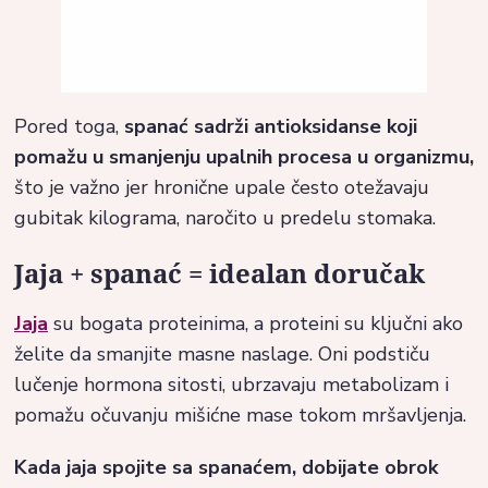
Pored toga,
spanać sadrži antioksidanse koji
pomažu u smanjenju upalnih procesa u organizmu,
što je važno jer hronične upale često otežavaju
gubitak kilograma, naročito u predelu stomaka.
Jaja + spanać = idealan doručak
Jaja
su bogata proteinima, a proteini su ključni ako
želite da smanjite masne naslage. Oni podstiču
lučenje hormona sitosti, ubrzavaju metabolizam i
pomažu očuvanju mišićne mase tokom mršavljenja.
Kada jaja spojite sa spanaćem, dobijate obrok