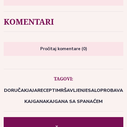
KOMENTARI
Pročitaj komentare (0)
TAGOVI:
DORUČAK
JAJA
RECEPTI
MRŠAVLJENJE
SALO
PROBAVA
KAJGANA
KAJGANA SA SPANAĆEM