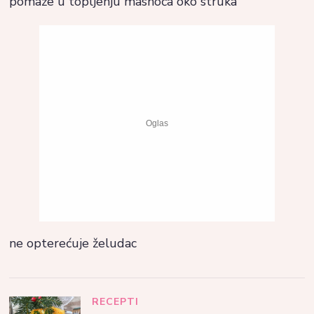
pomaže u topljenju masnoća oko struka
ne opterećuje želudac
RECEPTI