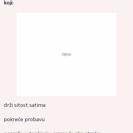
koji:
drži sitost satima
pokreće probavu