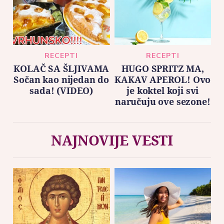
RECEPTI
RECEPTI
KOLAČ SA ŠLJIVAMA
HUGO SPRITZ MA,
Sočan kao nijedan do
KAKAV APEROL! Ovo
sada! (VIDEO)
je koktel koji svi
naručuju ove sezone!
NAJNOVIJE VESTI