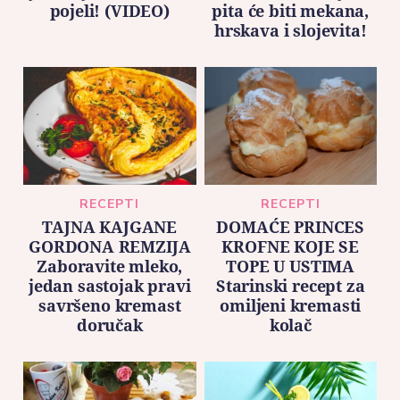
pojeli! (VIDEO)
pita će biti mekana,
hrskava i slojevita!
RECEPTI
RECEPTI
TAJNA KAJGANE
DOMAĆE PRINCES
GORDONA REMZIJA
KROFNE KOJE SE
Zaboravite mleko,
TOPE U USTIMA
jedan sastojak pravi
Starinski recept za
savršeno kremast
omiljeni kremasti
doručak
kolač