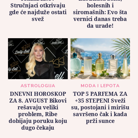
Stručnjaci otkrivaju
bolesnih i
gde će najduže ostati
siromašnih: Evo šta
svež
vernici danas treba
da urade!
ASTROLOGIJA
MODA I LEPOTA
DNEVNI HOROSKOP
TOP 5 PARFEMA ZA
ZA 8. AVGUST Bikovi
+35 STEPENI Sveži
rešavaju veliki
su, postojani i mirišu
problem, Ribe
savršeno čak i kada
dobijaju poruku koju
prži sunce
dugo čekaju