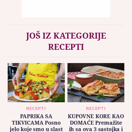
JOŠ IZ KATEGORIJE
RECEPTI
RECEPTI
RECEPTI
PAPRIKA SA
KUPOVNE KORE KAO
TIKVICAMA Posno
DOMAĆE Premažite
jelo koje smo u slast
ih sa ova 3 sastojka i