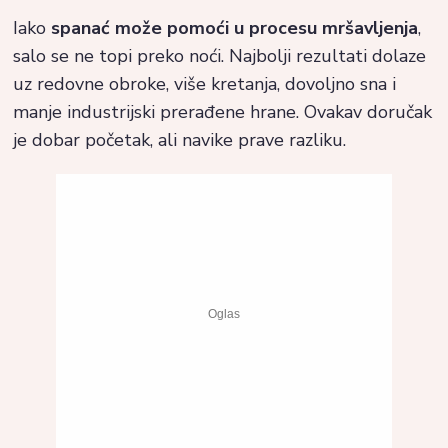
Iako
spanać može pomoći u procesu mršavljenja
,
salo se ne topi preko noći. Najbolji rezultati dolaze
uz redovne obroke, više kretanja, dovoljno sna i
manje industrijski prerađene hrane. Ovakav doručak
je dobar početak, ali navike prave razliku.