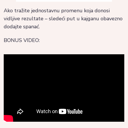
Ako tražite jednostavnu promenu koja donosi
vidljive rezultate – sledeći put u kajganu obavezno
dodajte spanać.
BONUS VIDEO: