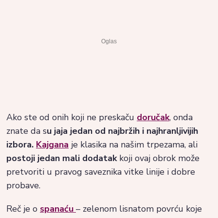
Ako ste od onih koji ne preskaču
doručak
, onda
znate da s
u jaja jedan od najbržih i najhranljivijih
izbora.
Kajgana
je klasika na našim trpezama, ali
postoji jedan mali dodatak
koji ovaj obrok može
pretvoriti u pravog saveznika vitke linije i dobre
probave.
Reč je o
spanaću
– zelenom lisnatom povrću koje