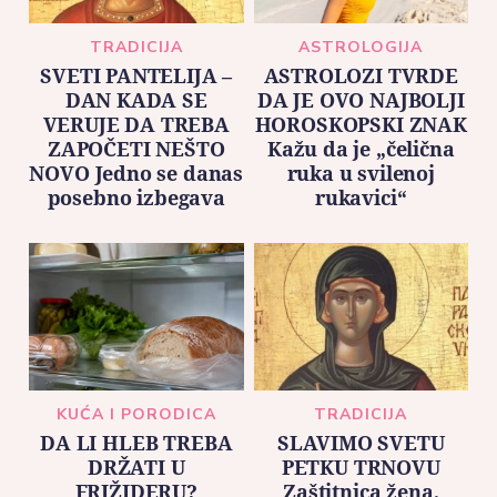
TRADICIJA
ASTROLOGIJA
SVETI PANTELIJA –
ASTROLOZI TVRDE
DAN KADA SE
DA JE OVO NAJBOLJI
VERUJE DA TREBA
HOROSKOPSKI ZNAK
ZAPOČETI NEŠTO
Kažu da je „čelična
NOVO Jedno se danas
ruka u svilenoj
posebno izbegava
rukavici“
KUĆA I PORODICA
TRADICIJA
DA LI HLEB TREBA
SLAVIMO SVETU
DRŽATI U
PETKU TRNOVU
FRIŽIDERU?
Zaštitnica žena,