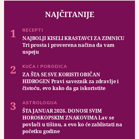
NAJČITANIJE
RECEPTI
NAJBOLJI KISELI KRASTAVCI ZA ZIMNICU
Tri prosta i proverena načina da vam
uspeju
KUĆA I PORODICA
ZA ŠTA SE SVE KORISTI OBIČAN
HIDROGEN Pravi saveznik za zdravlje i
čistoću, evo kako da ga iskoristite
ASTROLOGIJA
ŠTA JANUAR 2026. DONOSI SVIM
HOROSKOPSKIM ZNAKOVIMA Lav se
povlači u tišinu, a evo ko će zablistati na
početku godine