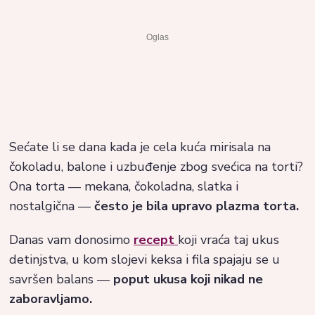
Sećate li se dana kada je cela kuća mirisala na
čokoladu, balone i uzbuđenje zbog svećica na torti?
Ona torta — mekana, čokoladna, slatka i
nostalgična —
često je bila upravo plazma torta.
Danas vam donosimo
recept
koji vraća taj ukus
detinjstva, u kom slojevi keksa i fila spajaju se u
savršen balans —
poput ukusa koji nikad ne
zaboravljamo.