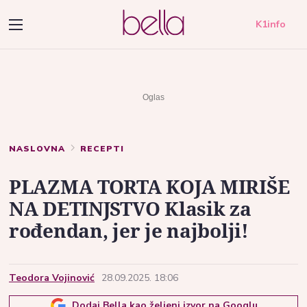
K1info
NASLOVNA
RECEPTI
PLAZMA TORTA KOJA MIRIŠE
NA DETINJSTVO Klasik za
rođendan, jer je najbolji!
Teodora Vojinović
28.09.2025. 18:06
Dodaj Bella kao željeni izvor na Googlu