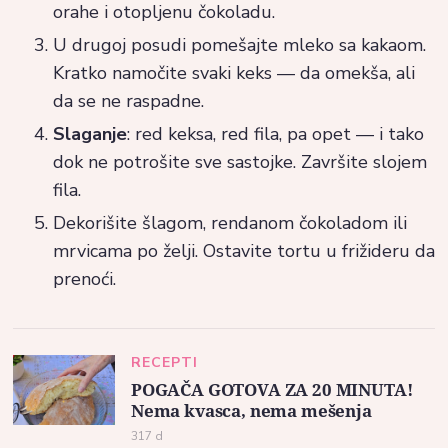
orahe i otopljenu čokoladu.
U drugoj posudi pomešajte mleko sa kakaom.
Kratko namočite svaki keks — da omekša, ali
da se ne raspadne.
Slaganje
: red keksa, red fila, pa opet — i tako
dok ne potrošite sve sastojke. Završite slojem
fila.
Dekorišite šlagom, rendanom čokoladom ili
mrvicama po želji. Ostavite tortu u frižideru da
prenoći.
RECEPTI
POGAČA GOTOVA ZA 20 MINUTA!
Nema kvasca, nema mešenja
317 d