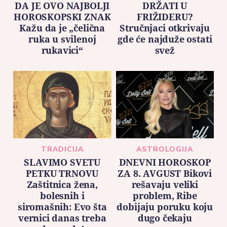
DA JE OVO NAJBOLJI
DRŽATI U
HOROSKOPSKI ZNAK
FRIŽIDERU?
Kažu da je „čelična
Stručnjaci otkrivaju
ruka u svilenoj
gde će najduže ostati
rukavici“
svež
TRADICIJA
ASTROLOGIJA
SLAVIMO SVETU
DNEVNI HOROSKOP
PETKU TRNOVU
ZA 8. AVGUST Bikovi
Zaštitnica žena,
rešavaju veliki
bolesnih i
problem, Ribe
siromašnih: Evo šta
dobijaju poruku koju
vernici danas treba
dugo čekaju