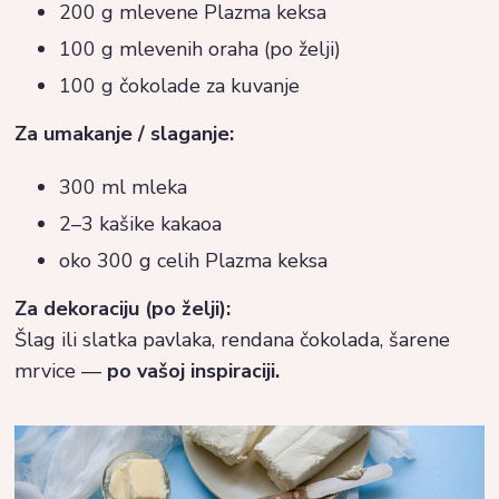
200 g mlevene Plazma keksa
100 g mlevenih oraha (po želji)
100 g čokolade za kuvanje
Za umakanje / slaganje:
300 ml mleka
2–3 kašike kakaoa
oko 300 g celih Plazma keksa
Za dekoraciju (po želji):
Šlag ili slatka pavlaka, rendana čokolada, šarene
mrvice —
po vašoj inspiraciji.