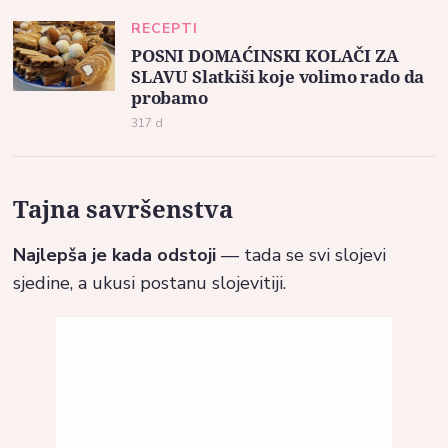
RECEPTI
POSNI DOMAĆINSKI KOLAČI ZA
SLAVU Slatkiši koje volimo rado da
probamo
317 d
Tajna savršenstva
Najlepša je kada odstoji
— tada se svi slojevi
sjedine, a ukusi postanu slojevitiji.