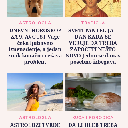
ASTROLOGIJA
TRADICIJA
DNEVNI HOROSKOP
SVETI PANTELIJA –
ZA 9. AVGUST Vage
DAN KADA SE
čeka ljubavno
VERUJE DA TREBA
iznenađenje, a jedan
ZAPOČETI NEŠTO
znak konačno rešava
NOVO Jedno se danas
problem
posebno izbegava
ASTROLOGIJA
KUĆA I PORODICA
ASTROLOZI TVRDE
DA LI HLEB TREBA