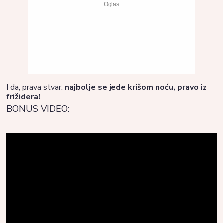
I da, prava stvar:
najbolje se jede krišom noću, pravo iz
frižidera!
BONUS VIDEO: