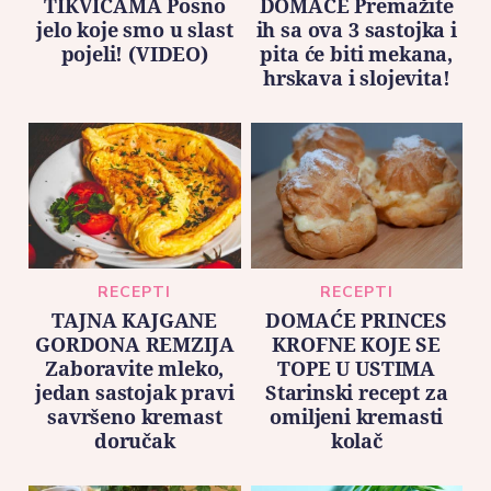
TIKVICAMA Posno
DOMAĆE Premažite
jelo koje smo u slast
ih sa ova 3 sastojka i
pojeli! (VIDEO)
pita će biti mekana,
hrskava i slojevita!
RECEPTI
RECEPTI
TAJNA KAJGANE
DOMAĆE PRINCES
GORDONA REMZIJA
KROFNE KOJE SE
Zaboravite mleko,
TOPE U USTIMA
jedan sastojak pravi
Starinski recept za
savršeno kremast
omiljeni kremasti
doručak
kolač