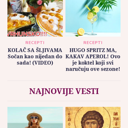
RECEPTI
RECEPTI
KOLAČ SA ŠLJIVAMA
HUGO SPRITZ MA,
Sočan kao nijedan do
KAKAV APEROL! Ovo
sada! (VIDEO)
je koktel koji svi
naručuju ove sezone!
NAJNOVIJE VESTI