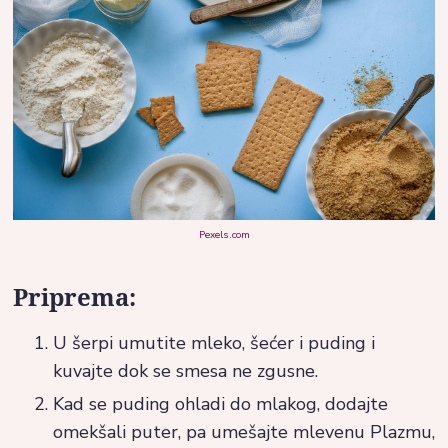
Pexels.com
Priprema:
U šerpi umutite mleko, šećer i puding i
kuvajte dok se smesa ne zgusne.
Kad se puding ohladi do mlakog, dodajte
omekšali puter, pa umešajte mlevenu Plazmu,