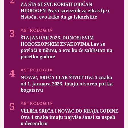
ZA ŠTA SE SVE KORISTI OBIČAN
HIDROGEN Pravi saveznik za zdravlje i
čistoću, evo kako da ga iskoristite
ASTROLOGIJA
ŠTA JANUAR 2026. DONOSI SVIM
HOROSKOPSKIM ZNAKOVIMA Lav se
povlači u tišinu, a evo ko će zablistati na
početku godine
ASTROLOGIJA
NOVAC, SREĆA I LAK ŽIVOT Ova 3 znaka
od 1. januara 2026. imaju otvoren put ka
bogatstvu
ASTROLOGIJA
VELIKA SREĆA I NOVAC DO KRAJA GODINE
Ova 4 znaka imaju najviše šansi za uspeh
u decembru