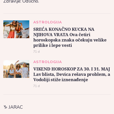
Zdravlje: Odlično.
ASTROLOGIJA
SREĆA KONAČNO KUCKA NA
NJIHOVA VRATA Ova četiri
horoskopska znaka očekuju velike
prilike i lepe vesti
71 d
ASTROLOGIJA
VIKEND HOROSKOP ZA 30. I 31. MAJ
Lav blista, Devica rešava problem, a
Vodoliji stiže iznenađenje
71 d
♑ JARAC