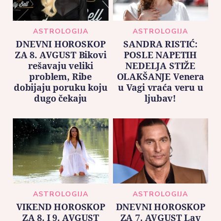
ASTROLOGIJA
ASTROLOGIJA
DNEVNI HOROSKOP
SANDRA RISTIĆ:
ZA 8. AVGUST Bikovi
POSLE NAPETIH
rešavaju veliki
NEDELJA STIŽE
problem, Ribe
OLAKŠANJE Venera
dobijaju poruku koju
u Vagi vraća veru u
dugo čekaju
ljubav!
ASTROLOGIJA
ASTROLOGIJA
VIKEND HOROSKOP
DNEVNI HOROSKOP
ZA 8. I 9. AVGUST
ZA 7. AVGUST Lav