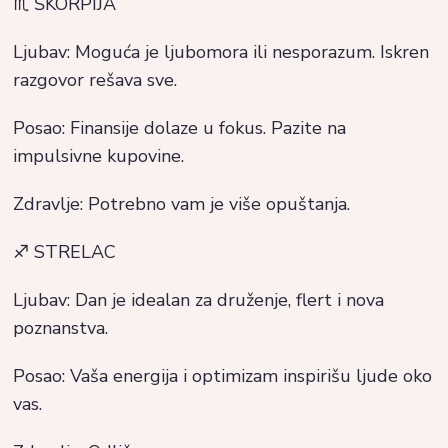
♏ ŠKORPIJA
Ljubav: Moguća je ljubomora ili nesporazum. Iskren
razgovor rešava sve.
Posao: Finansije dolaze u fokus. Pazite na
impulsivne kupovine.
Zdravlje: Potrebno vam je više opuštanja.
♐ STRELAC
Ljubav: Dan je idealan za druženje, flert i nova
poznanstva.
Posao: Vaša energija i optimizam inspirišu ljude oko
vas.