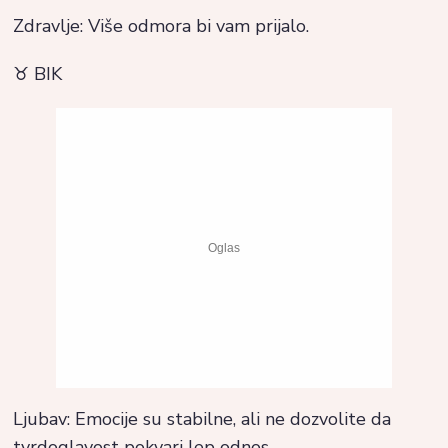
Zdravlje: Više odmora bi vam prijalo.
♉ BIK
Ljubav: Emocije su stabilne, ali ne dozvolite da
tvrdoglavost pokvari lep odnos.