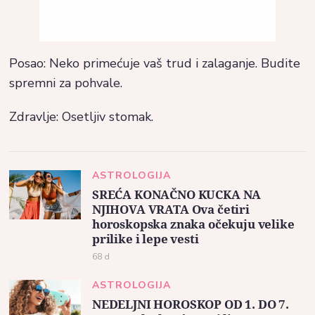
Posao: Neko primećuje vaš trud i zalaganje. Budite
spremni za pohvale.
Zdravlje: Osetljiv stomak.
ASTROLOGIJA
SREĆA KONAČNO KUCKA NA
NJIHOVA VRATA Ova četiri
horoskopska znaka očekuju velike
prilike i lepe vesti
68 d
ASTROLOGIJA
NEDELJNI HOROSKOP OD 1. DO 7.