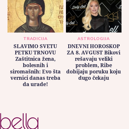
TRADICIJA
ASTROLOGIJA
SLAVIMO SVETU
DNEVNI HOROSKOP
PETKU TRNOVU
ZA 8. AVGUST Bikovi
Zaštitnica žena,
rešavaju veliki
bolesnih i
problem, Ribe
siromašnih: Evo šta
dobijaju poruku koju
vernici danas treba
dugo čekaju
da urade!