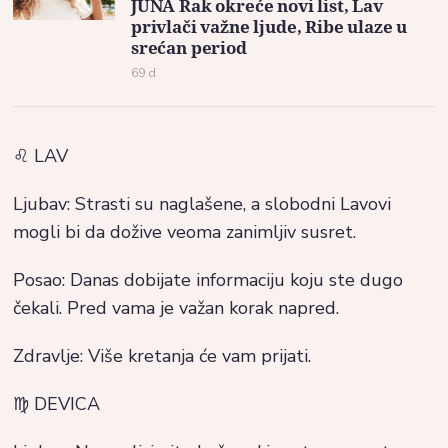
JUNA Rak okreće novi list, Lav
privlači važne ljude, Ribe ulaze u
srećan period
69 d
♌ LAV
Ljubav: Strasti su naglašene, a slobodni Lavovi
mogli bi da dožive veoma zanimljiv susret.
Posao: Danas dobijate informaciju koju ste dugo
čekali. Pred vama je važan korak napred.
Zdravlje: Više kretanja će vam prijati.
♍ DEVICA