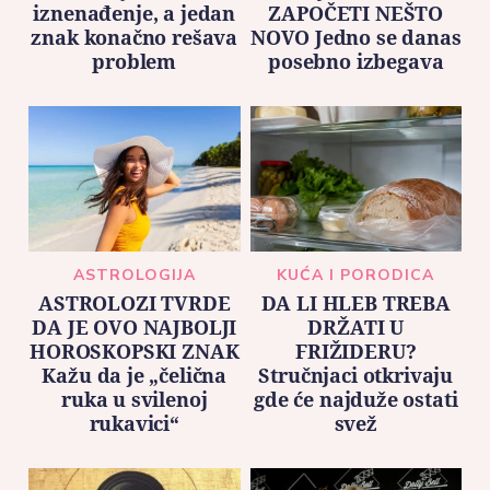
iznenađenje, a jedan
ZAPOČETI NEŠTO
znak konačno rešava
NOVO Jedno se danas
problem
posebno izbegava
ASTROLOGIJA
KUĆA I PORODICA
ASTROLOZI TVRDE
DA LI HLEB TREBA
DA JE OVO NAJBOLJI
DRŽATI U
HOROSKOPSKI ZNAK
FRIŽIDERU?
Kažu da je „čelična
Stručnjaci otkrivaju
ruka u svilenoj
gde će najduže ostati
rukavici“
svež