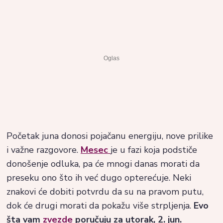
Početak juna donosi pojačanu energiju, nove prilike
i važne razgovore.
Mesec
je u fazi koja podstiče
donošenje odluka, pa će mnogi danas morati da
preseku ono što ih već dugo opterećuje. Neki
znakovi će dobiti potvrdu da su na pravom putu,
dok će drugi morati da pokažu više strpljenja.
Evo
šta vam
zvezde
poručuju za utorak, 2. jun.