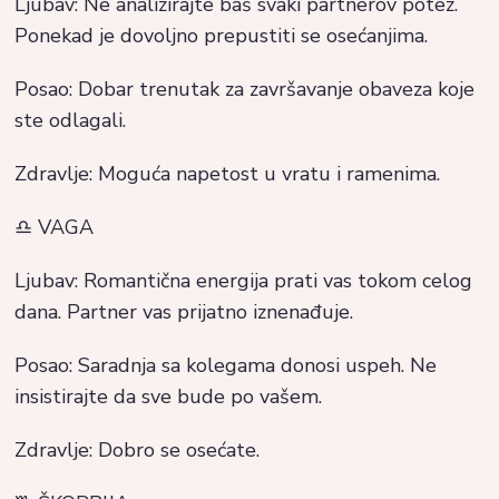
Ljubav: Ne analizirajte baš svaki partnerov potez.
Ponekad je dovoljno prepustiti se osećanjima.
Posao: Dobar trenutak za završavanje obaveza koje
ste odlagali.
Zdravlje: Moguća napetost u vratu i ramenima.
♎ VAGA
Ljubav: Romantična energija prati vas tokom celog
dana. Partner vas prijatno iznenađuje.
Posao: Saradnja sa kolegama donosi uspeh. Ne
insistirajte da sve bude po vašem.
Zdravlje: Dobro se osećate.