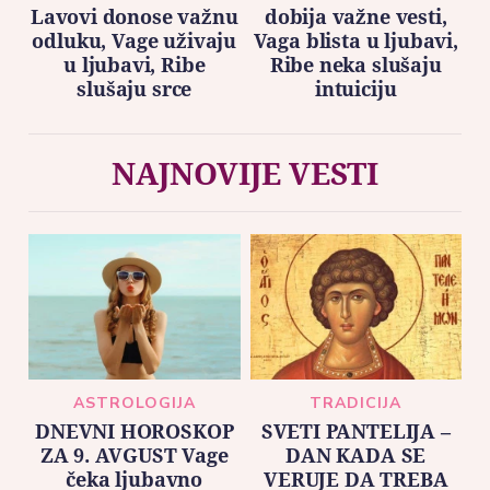
Lavovi donose važnu
dobija važne vesti,
odluku, Vage uživaju
Vaga blista u ljubavi,
u ljubavi, Ribe
Ribe neka slušaju
slušaju srce
intuiciju
NAJNOVIJE VESTI
ASTROLOGIJA
TRADICIJA
DNEVNI HOROSKOP
SVETI PANTELIJA –
ZA 9. AVGUST Vage
DAN KADA SE
čeka ljubavno
VERUJE DA TREBA