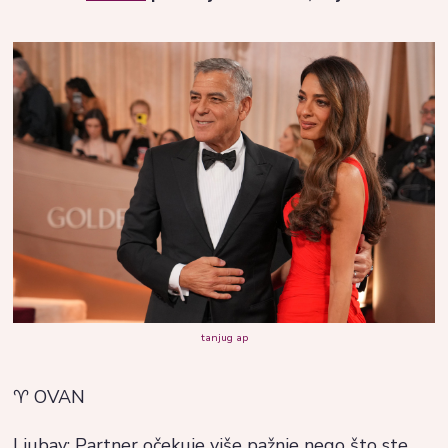
tanjug ap
♈ OVAN
Ljubav: Partner očekuje više pažnje nego što ste