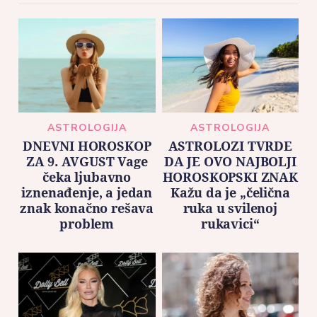
ASTROLOGIJA
ASTROLOGIJA
DNEVNI HOROSKOP
ASTROLOZI TVRDE
ZA 9. AVGUST Vage
DA JE OVO NAJBOLJI
čeka ljubavno
HOROSKOPSKI ZNAK
iznenađenje, a jedan
Kažu da je „čelična
znak konačno rešava
ruka u svilenoj
problem
rukavici“