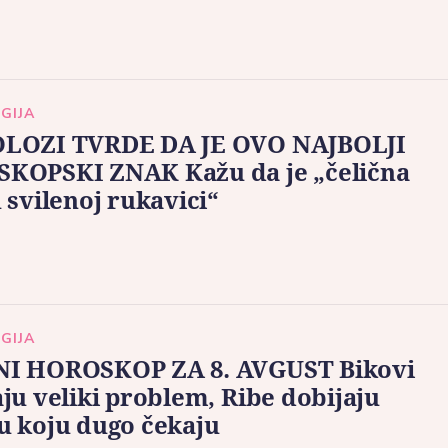
GIJA
LOZI TVRDE DA JE OVO NAJBOLJI
KOPSKI ZNAK Kažu da je „čelična
 svilenoj rukavici“
GIJA
I HOROSKOP ZA 8. AVGUST Bikovi
ju veliki problem, Ribe dobijaju
u koju dugo čekaju