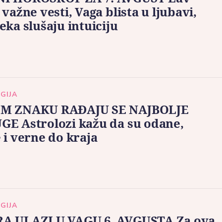
 važne vesti, Vaga blista u ljubavi,
eka slušaju intuiciju
GIJA
M ZNAKU RAĐAJU SE NAJBOLJE
E Astrolozi kažu da su odane,
 i verne do kraja
GIJA
A ULAZI U VAGU 6. AVGUSTA Za ova