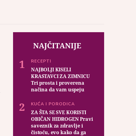
NAJČITANIJE
RECEPTI
NAJBOLJI KISELI
KRASTAVCI ZA ZIMNICU
Tri prosta i proverena
načina da vam uspeju
KUĆA I PORODICA
ZA ŠTA SE SVE KORISTI
OBIČAN HIDROGEN Pravi
saveznik za zdravlje i
čistoću, evo kako da ga