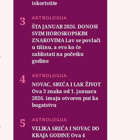
iskoristite
ASTROLOGIJA
ŠTA JANUAR 2026. DONOSI
SVIM HOROSKOPSKIM
ZNAKOVIMA Lav se povlači
u tišinu, a evo ko će
u
zablistati na početku
godine
ASTROLOGIJA
NOVAC, SREĆA I LAK ŽIVOT
Ova 3 znaka od 1. januara
2026. imaju otvoren put ka
bogatstvu
ASTROLOGIJA
u
VELIKA SREĆA I NOVAC DO
KRAJA GODINE Ova 4