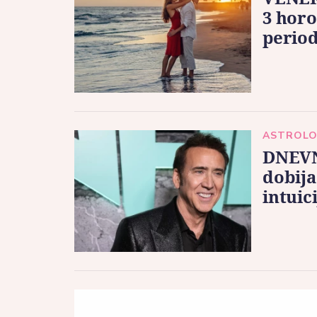
3 horo
period
ASTROLO
DNEVN
dobija
intuic