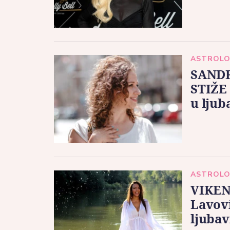
ASTROLO
SANDR
STIŽE
u ljub
ASTROLO
VIKEN
Lavovi
ljubav