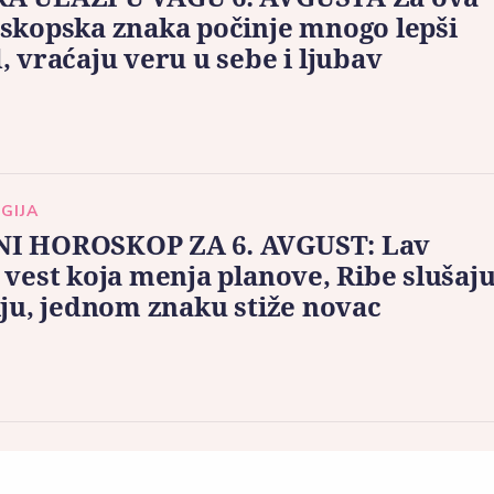
skopska znaka počinje mnogo lepši
, vraćaju veru u sebe i ljubav
GIJA
I HOROSKOP ZA 6. AVGUST: Lav
 vest koja menja planove, Ribe slušaj
iju, jednom znaku stiže novac