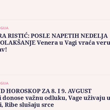
GIJA
A RISTIĆ: POSLE NAPETIH NEDELJA
 OLAKŠANJE Venera u Vagi vraća ver
av!
GIJA
D HOROSKOP ZA 8. I 9. AVGUST
 donose važnu odluku, Vage uživaju 
i, Ribe slušaju srce