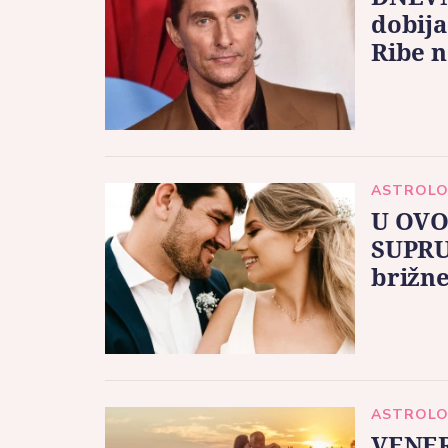
dobija
Ribe n
ASTROLO
U OVO
SUPRUG
brižne
ASTROLO
VENER