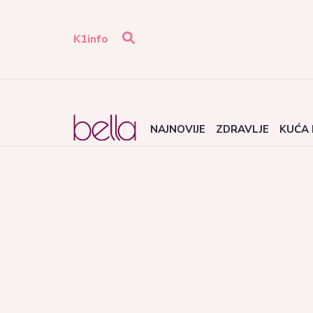
K1info
NAJNOVIJE
ZDRAVLJE
KUĆA 