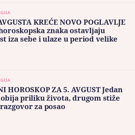
GIJA
 AVGUSTA KREĆE NOVO POGLAVLJE
horoskopska znaka ostavljaju
st iza sebe i ulaze u period velike
GIJA
I HOROSKOP ZA 5. AVGUST Jedan
obija priliku života, drugom stiže
razgovor za posao