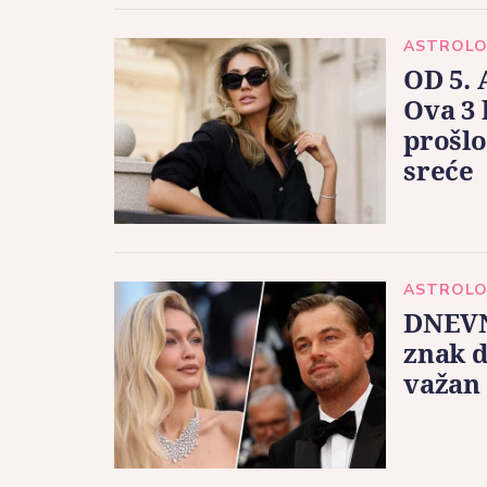
ASTROLO
OD 5.
Ova 3 
prošlo
sreće
ASTROLO
DNEVN
znak d
važan 