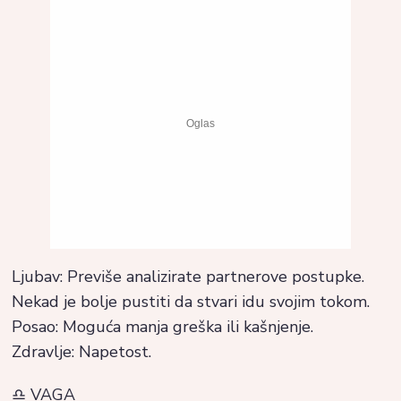
Ljubav: Previše analizirate partnerove postupke.
Nekad je bolje pustiti da stvari idu svojim tokom.
Posao: Moguća manja greška ili kašnjenje.
Zdravlje: Napetost.
♎ VAGA