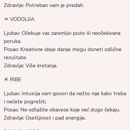
Zdravlje: Potreban vam je predah.
♒ VODOLIJA
Ljubav: Očekuje vas zanimljiv poziv ili neočekivana
poruka.
Posao: Kreativne ideje danas mogu doneti odlične
rezultate.
Zdravlje: Više kretanja.
♓ RIBE
Ljubav: Intuicija vam govori da nešto nije kako treba
i nećete pogrešiti.
Posao: Ne odlažite obaveze koje već dugo čekaju.
Zdravlje: Osetljivost i pad energije.