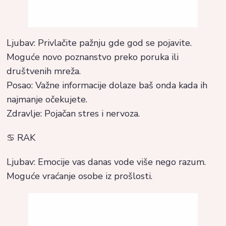
Ljubav: Privlačite pažnju gde god se pojavite.
Moguće novo poznanstvo preko poruka ili
društvenih mreža.
Posao: Važne informacije dolaze baš onda kada ih
najmanje očekujete.
Zdravlje: Pojačan stres i nervoza.
♋ RAK
Ljubav: Emocije vas danas vode više nego razum.
Moguće vraćanje osobe iz prošlosti.