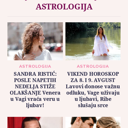
ASTROLOGIJA
ASTROLOGIJA
ASTROLOGIJA
SANDRA RISTIĆ:
VIKEND HOROSKOP
POSLE NAPETIH
ZA 8. I 9. AVGUST
NEDELJA STIŽE
Lavovi donose važnu
OLAKŠANJE Venera
odluku, Vage uživaju
u Vagi vraća veru u
u ljubavi, Ribe
ljubav!
slušaju srce