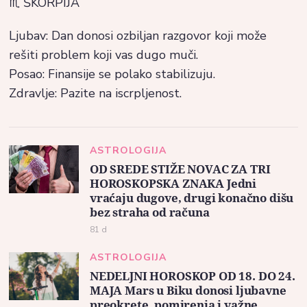
♏ ŠKORPIJA
Ljubav: Dan donosi ozbiljan razgovor koji može
rešiti problem koji vas dugo muči.
Posao: Finansije se polako stabilizuju.
Zdravlje: Pazite na iscrpljenost.
ASTROLOGIJA
OD SREDE STIŽE NOVAC ZA TRI
HOROSKOPSKA ZNAKA Jedni
vraćaju dugove, drugi konačno dišu
bez straha od računa
81 d
ASTROLOGIJA
NEDELJNI HOROSKOP OD 18. DO 24.
MAJA Mars u Biku donosi ljubavne
preokrete, pomirenja i važne