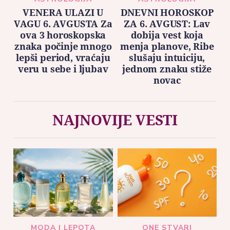
VENERA ULAZI U
DNEVNI HOROSKOP
VAGU 6. AVGUSTA Za
ZA 6. AVGUST: Lav
ova 3 horoskopska
dobija vest koja
znaka počinje mnogo
menja planove, Ribe
lepši period, vraćaju
slušaju intuiciju,
veru u sebe i ljubav
jednom znaku stiže
novac
NAJNOVIJE VESTI
MODA I LEPOTA
ONE STVARI