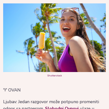
Shutterstock
♈ OVAN
Ljubav: Jedan razgovor može potpuno promeniti
odnos sa partnerom.
Slobodni Ovnovi
ulaze u