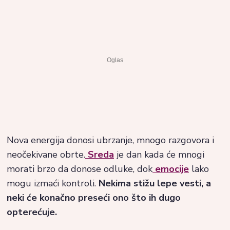
Nova energija donosi ubrzanje, mnogo razgovora i
neočekivane obrte.
Sreda
je dan kada će mnogi
morati brzo da donose odluke, dok
emocije
lako
mogu izmaći kontroli.
Nekima stižu lepe vesti, a
neki će konačno preseći ono što ih dugo
opterećuje.