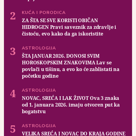
KUĆA I PORODICA
ZA ŠTA SE SVE KORISTI OBIČAN
HIDROGEN Pravi saveznik za zdravlje i
čistoću, evo kako da ga iskoristite
ASTROLOGIJA
ŠTA JANUAR 2026. DONOSI SVIM
HOROSKOPSKIM ZNAKOVIMA Lav se
povlači u tišinu, a evo ko će zablistati na
početku godine
ASTROLOGIJA
NOVAC, SREĆA I LAK ŽIVOT Ova 3 znaka
od 1. januara 2026. imaju otvoren put ka
bogatstvu
ASTROLOGIJA
VELIKA SREĆA I NOVAC DO KRAJA GODINE