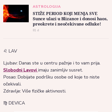
ASTROLOGIJA
STIŽE PERIOD KOJI MENJA SVE
Sunce ulazi u Blizance i donosi haos,
preokrete i neočekivane odluke!
81 d
♌ LAV
Ljubav: Danas ste u centru pažnje i to vam prija.
Slobodni Lavovi
imaju zanimljiv susret.
Posao: Dobijate podršku osobe od koje to niste
očekivali.
Zdravlje: Više fizičke aktivnosti.
♍ DEVICA