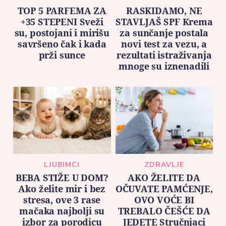
TOP 5 PARFEMA ZA
RASKIDAMO, NE
+35 STEPENI Sveži
STAVLJAŠ SPF Krema
su, postojani i mirišu
za sunčanje postala
savršeno čak i kada
novi test za vezu, a
prži sunce
rezultati istraživanja
mnoge su iznenadili
LJUBIMCI
ZDRAVLJE
BEBA STIŽE U DOM?
AKO ŽELITE DA
Ako želite mir i bez
OČUVATE PAMĆENJE,
stresa, ove 3 rase
OVO VOĆE BI
mačaka najbolji su
TREBALO ČEŠĆE DA
izbor za porodicu
JEDETE Stručnjaci