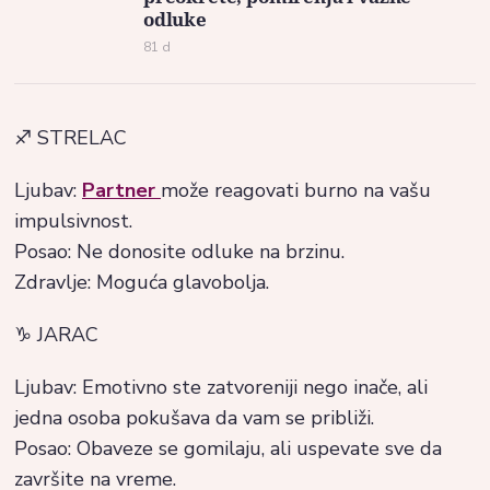
odluke
81 d
♐ STRELAC
Ljubav:
Partner
može reagovati burno na vašu
impulsivnost.
Posao: Ne donosite odluke na brzinu.
Zdravlje: Moguća glavobolja.
♑ JARAC
Ljubav: Emotivno ste zatvoreniji nego inače, ali
jedna osoba pokušava da vam se približi.
Posao: Obaveze se gomilaju, ali uspevate sve da
završite na vreme.