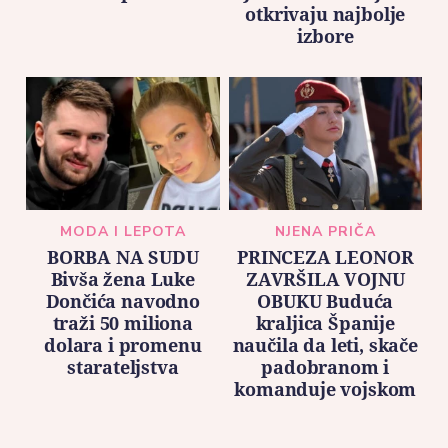
otkrivaju najbolje
izbore
MODA I LEPOTA
NJENA PRIČA
BORBA NA SUDU
PRINCEZA LEONOR
Bivša žena Luke
ZAVRŠILA VOJNU
Dončića navodno
OBUKU Buduća
traži 50 miliona
kraljica Španije
dolara i promenu
naučila da leti, skače
starateljstva
padobranom i
komanduje vojskom