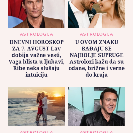
ASTROLOGIJA
ASTROLOGIJA
DNEVNI HOROSKOP
U OVOM ZNAKU
ZA 7. AVGUST Lav
RAĐAJU SE
dobija važne vesti,
NAJBOLJE SUPRUGE
Vaga blista u ljubavi,
Astrolozi kažu da su
Ribe neka slušaju
odane, brižne i verne
intuiciju
do kraja
ASTROLOGIJA
ASTROLOGIJA