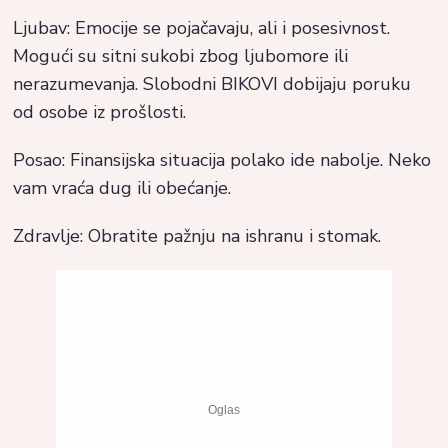
Ljubav: Emocije se pojačavaju, ali i posesivnost.
Mogući su sitni sukobi zbog ljubomore ili
nerazumevanja. Slobodni BIKOVI dobijaju poruku
od osobe iz prošlosti.
Posao: Finansijska situacija polako ide nabolje. Neko
vam vraća dug ili obećanje.
Zdravlje: Obratite pažnju na ishranu i stomak.