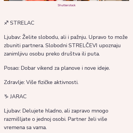
Shutterstock
♐ STRELAC
Ljubav: Želite slobodu, ali i pažnju. Upravo to može
zbuniti partnera. Slobodni STRELČEVI upoznaju
zanimljivu osobu preko društva ili puta.
Posao: Dobar vikend za planove i nove ideje.
Zdravlje: Više fizičke aktivnosti.
♑ JARAC
Ljubav: Delujete hladno, ali zapravo mnogo
razmišljate o jednoj osobi. Partner želi više
vremena sa vama.