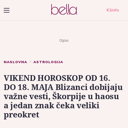
K1info
NASLOVNA
ASTROLOGIJA
VIKEND HOROSKOP OD 16.
DO 18. MAJA Blizanci dobijaju
važne vesti, Škorpije u haosu
a jedan znak čeka veliki
preokret