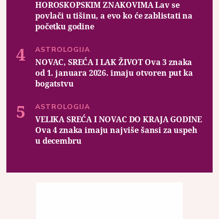
HOROSKOPSKIM ZNAKOVIMA Lav se
povlači u tišinu, a evo ko će zablistati na
početku godine
ASTROLOGIJA
NOVAC, SREĆA I LAK ŽIVOT Ova 3 znaka
od 1. januara 2026. imaju otvoren put ka
bogatstvu
ASTROLOGIJA
VELIKA SREĆA I NOVAC DO KRAJA GODINE
Ova 4 znaka imaju najviše šansi za uspeh
u decembru