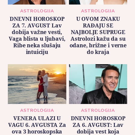
ASTROLOGIJA
ASTROLOGIJA
DNEVNI HOROSKOP
U OVOM ZNAKU
ZA 7. AVGUST Lav
RAĐAJU SE
dobija važne vesti,
NAJBOLJE SUPRUGE
Vaga blista u ljubavi,
Astrolozi kažu da su
Ribe neka slušaju
odane, brižne i verne
intuiciju
do kraja
ASTROLOGIJA
ASTROLOGIJA
VENERA ULAZI U
DNEVNI HOROSKOP
VAGU 6. AVGUSTA Za
ZA 6. AVGUST: Lav
ova 3 horoskopska
dobija vest koja