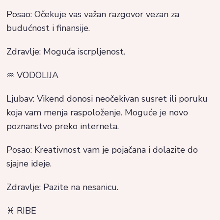
Posao: Očekuje vas važan razgovor vezan za
budućnost i finansije.
Zdravlje: Moguća iscrpljenost.
♒ VODOLIJA
Ljubav: Vikend donosi neočekivan susret ili poruku
koja vam menja raspoloženje. Moguće je novo
poznanstvo preko interneta.
Posao: Kreativnost vam je pojačana i dolazite do
sjajne ideje.
Zdravlje: Pazite na nesanicu.
♓ RIBE