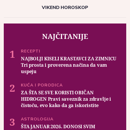
VIKEND HOROSKOP
NAJČITANIJE
RECEPTI
NAJBOLJI KISELI KRASTAVCI ZA ZIMNICU
Tri prosta i proverena načina da vam
uspeju
KUĆA I PORODICA
ZA ŠTA SE SVE KORISTI OBIČAN
HIDROGEN Pravi saveznik za zdravlje i
čistoću, evo kako da ga iskoristite
ASTROLOGIJA
ŠTA JANUAR 2026. DONOSI SVIM