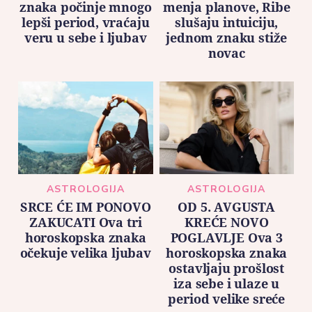
znaka počinje mnogo
menja planove, Ribe
lepši period, vraćaju
slušaju intuiciju,
veru u sebe i ljubav
jednom znaku stiže
novac
ASTROLOGIJA
ASTROLOGIJA
SRCE ĆE IM PONOVO
OD 5. AVGUSTA
ZAKUCATI Ova tri
KREĆE NOVO
horoskopska znaka
POGLAVLJE Ova 3
očekuje velika ljubav
horoskopska znaka
ostavljaju prošlost
iza sebe i ulaze u
period velike sreće