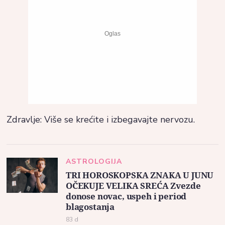
Zdravlje: Više se krećite i izbegavajte nervozu.
ASTROLOGIJA
TRI HOROSKOPSKA ZNAKA U JUNU
OČEKUJE VELIKA SREĆA Zvezde
donose novac, uspeh i period
blagostanja
83 d