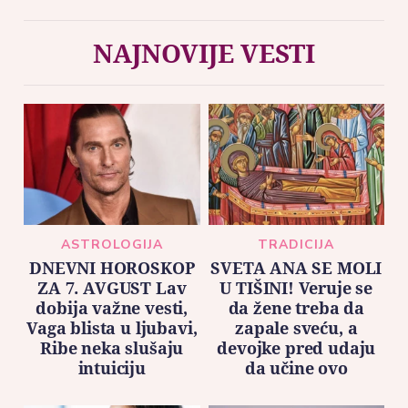
NAJNOVIJE VESTI
ASTROLOGIJA
TRADICIJA
DNEVNI HOROSKOP
SVETA ANA SE MOLI
ZA 7. AVGUST Lav
U TIŠINI! Veruje se
dobija važne vesti,
da žene treba da
Vaga blista u ljubavi,
zapale sveću, a
Ribe neka slušaju
devojke pred udaju
intuiciju
da učine ovo