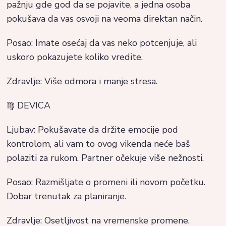
pažnju gde god da se pojavite, a jedna osoba
pokušava da vas osvoji na veoma direktan način.
Posao: Imate osećaj da vas neko potcenjuje, ali
uskoro pokazujete koliko vredite.
Zdravlje: Više odmora i manje stresa.
♍ DEVICA
Ljubav: Pokušavate da držite emocije pod
kontrolom, ali vam to ovog vikenda neće baš
polaziti za rukom. Partner očekuje više nežnosti.
Posao: Razmišljate o promeni ili novom početku.
Dobar trenutak za planiranje.
Zdravlje: Osetljivost na vremenske promene.