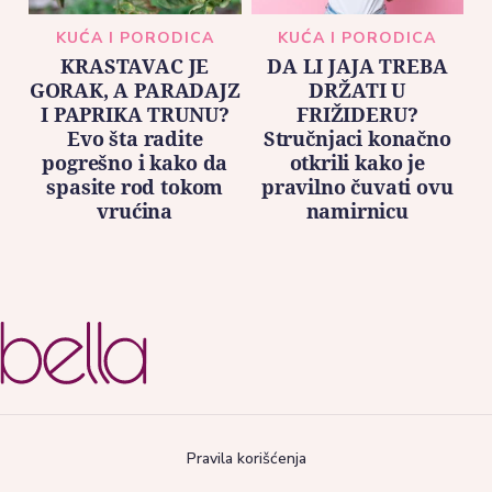
KUĆA I PORODICA
KUĆA I PORODICA
KRASTAVAC JE
DA LI JAJA TREBA
GORAK, A PARADAJZ
DRŽATI U
I PAPRIKA TRUNU?
FRIŽIDERU?
Evo šta radite
Stručnjaci konačno
pogrešno i kako da
otkrili kako je
spasite rod tokom
pravilno čuvati ovu
vrućina
namirnicu
Pravila korišćenja