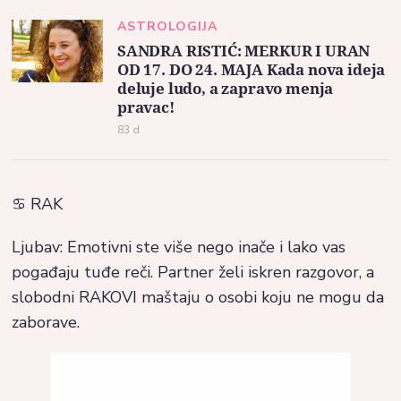
ASTROLOGIJA
SANDRA RISTIĆ: MERKUR I URAN
OD 17. DO 24. MAJA Kada nova ideja
deluje ludo, a zapravo menja
pravac!
83 d
♋ RAK
Ljubav: Emotivni ste više nego inače i lako vas
pogađaju tuđe reči. Partner želi iskren razgovor, a
slobodni RAKOVI maštaju o osobi koju ne mogu da
zaborave.