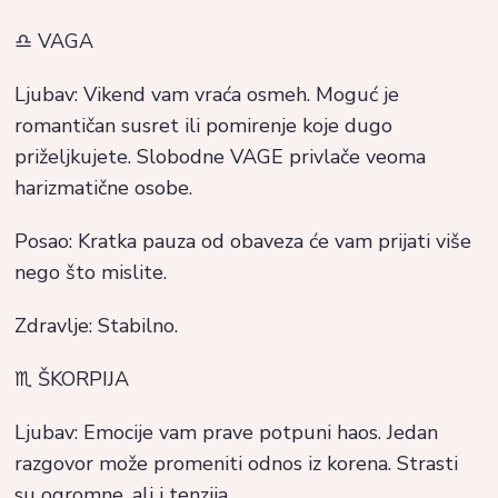
♎ VAGA
Ljubav: Vikend vam vraća osmeh. Moguć je
romantičan susret ili pomirenje koje dugo
priželjkujete. Slobodne VAGE privlače veoma
harizmatične osobe.
Posao: Kratka pauza od obaveza će vam prijati više
nego što mislite.
Zdravlje: Stabilno.
♏ ŠKORPIJA
Ljubav: Emocije vam prave potpuni haos. Jedan
razgovor može promeniti odnos iz korena. Strasti
su ogromne, ali i tenzija.