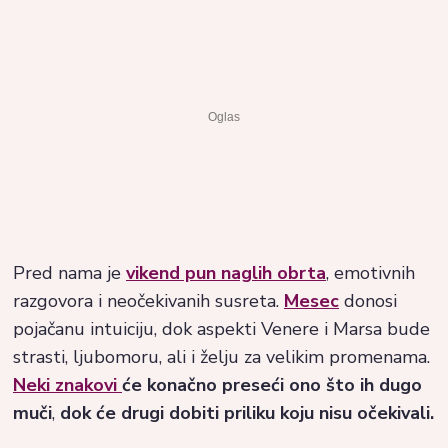
Pred nama je
vikend pun naglih obrta
, emotivnih
razgovora i neočekivanih susreta.
Mesec
donosi
pojačanu intuiciju, dok aspekti Venere i Marsa bude
strasti, ljubomoru, ali i želju za velikim promenama.
Neki znakovi
će konačno preseći ono što ih dugo
muči
,
dok će drugi dobiti priliku koju nisu očekivali.