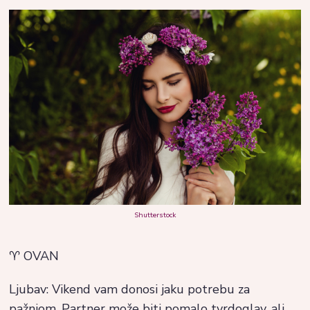
Shutterstock
♈ OVAN
Ljubav: Vikend vam donosi jaku potrebu za
pažnjom. Partner može biti pomalo tvrdoglav, ali