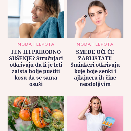
MODA I LEPOTA
MODA I LEPOTA
FEN ILI PRIRODNO
SMEĐE OČI ĆE
SUŠENJE? Stručnjaci
ZABLISTATI!
otkrivaju da li je leti
Šminkeri otkrivaju
zaista bolje pustiti
koje boje senki i
kosu da se sama
ajlajnera ih čine
osuši
neodoljivim