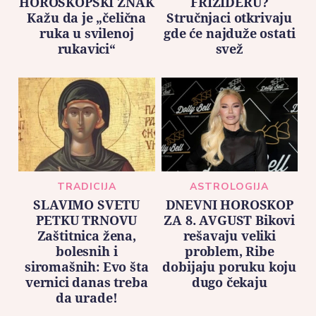
HOROSKOPSKI ZNAK
FRIŽIDERU?
Kažu da je „čelična
Stručnjaci otkrivaju
ruka u svilenoj
gde će najduže ostati
rukavici“
svež
TRADICIJA
ASTROLOGIJA
SLAVIMO SVETU
DNEVNI HOROSKOP
PETKU TRNOVU
ZA 8. AVGUST Bikovi
Zaštitnica žena,
rešavaju veliki
bolesnih i
problem, Ribe
siromašnih: Evo šta
dobijaju poruku koju
vernici danas treba
dugo čekaju
da urade!