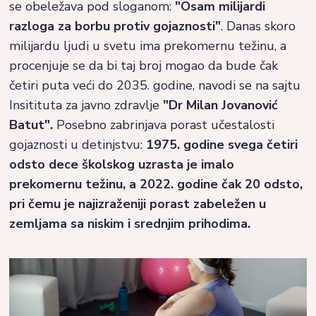
se obeležava pod sloganom:
"Osam milijardi
razloga za borbu protiv gojaznosti"
. Danas skoro
milijardu ljudi u svetu ima prekomernu težinu, a
procenjuje se da bi taj broj mogao da bude čak
četiri puta veći do 2035. godine, navodi se na sajtu
Insitituta za javno zdravlje
"Dr Milan Jovanović
Batut".
Posebno zabrinjava porast učestalosti
gojaznosti u detinjstvu:
1975. godine svega četiri
odsto dece školskog uzrasta je imalo
prekomernu težinu, a 2022. godine čak 20 odsto,
pri čemu je najizraženiji porast zabeležen u
zemljama sa niskim i srednjim prihodima.