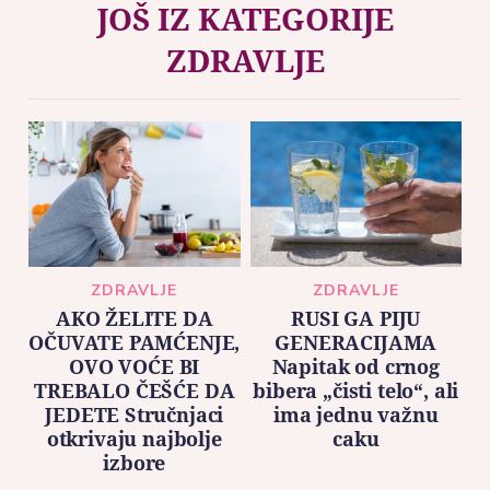
JOŠ IZ KATEGORIJE
ZDRAVLJE
ZDRAVLJE
ZDRAVLJE
AKO ŽELITE DA
RUSI GA PIJU
OČUVATE PAMĆENJE,
GENERACIJAMA
OVO VOĆE BI
Napitak od crnog
TREBALO ČEŠĆE DA
bibera „čisti telo“, ali
JEDETE Stručnjaci
ima jednu važnu
otkrivaju najbolje
caku
izbore