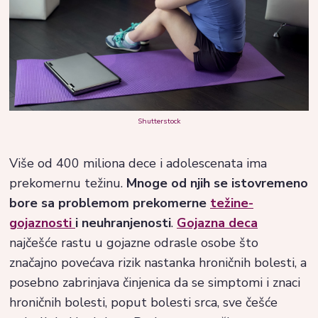
Shutterstock
Više od 400 miliona dece i adolescenata ima
prekomernu težinu.
Mnoge od njih se istovremeno
bore sa problemom prekomerne
težine-
gojaznosti
i neuhranjenosti
.
Gojazna deca
najčešće rastu u gojazne odrasle osobe što
značajno povećava rizik nastanka hroničnih bolesti, a
posebno zabrinjava činjenica da se simptomi i znaci
hroničnih bolesti, poput bolesti srca, sve češće