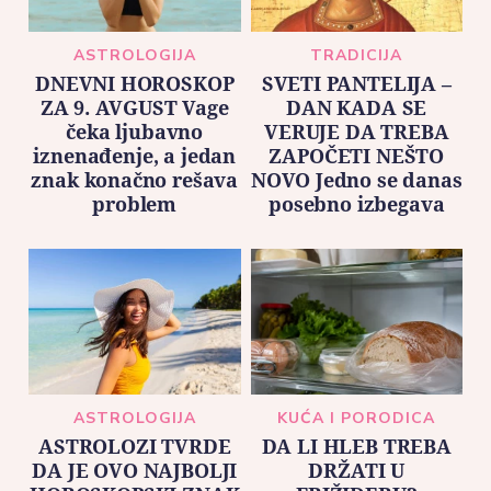
ASTROLOGIJA
TRADICIJA
DNEVNI HOROSKOP
SVETI PANTELIJA –
ZA 9. AVGUST Vage
DAN KADA SE
čeka ljubavno
VERUJE DA TREBA
iznenađenje, a jedan
ZAPOČETI NEŠTO
znak konačno rešava
NOVO Jedno se danas
problem
posebno izbegava
ASTROLOGIJA
KUĆA I PORODICA
ASTROLOZI TVRDE
DA LI HLEB TREBA
DA JE OVO NAJBOLJI
DRŽATI U