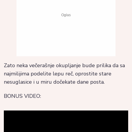
Zato neka večerašnje okupljanje bude prilika da sa
najmilijima podelite lepu reč, oprostite stare
nesuglasice i u miru dočekate dane posta.
BONUS VIDEO: