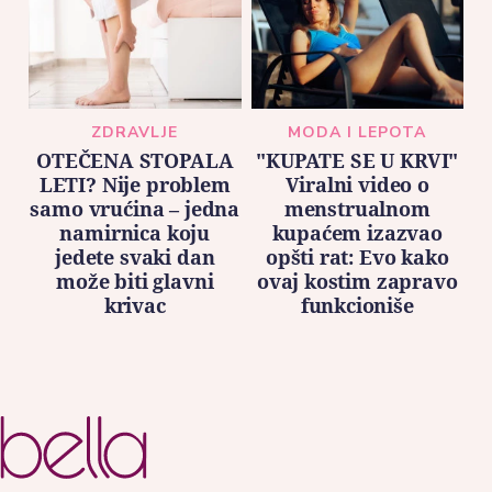
ZDRAVLJE
MODA I LEPOTA
OTEČENA STOPALA
"KUPATE SE U KRVI"
LETI? Nije problem
Viralni video o
samo vrućina – jedna
menstrualnom
namirnica koju
kupaćem izazvao
jedete svaki dan
opšti rat: Evo kako
može biti glavni
ovaj kostim zapravo
krivac
funkcioniše