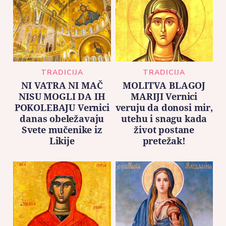
TRADICIJA
TRADICIJA
NI VATRA NI MAČ
MOLITVA BLAGOJ
NISU MOGLI DA IH
MARIJI Vernici
POKOLEBAJU Vernici
veruju da donosi mir,
danas obeležavaju
utehu i snagu kada
Svete mučenike iz
život postane
Likije
pretežak!