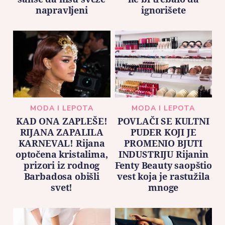
napravljeni
ignorišete
MODA I LEPOTA
MODA I LEPOTA
KAD ONA ZAPLEŠE!
POVLAČI SE KULTNI
RIJANA ZAPALILA
PUDER KOJI JE
KARNEVAL! Rijana
PROMENIO BJUTI
optočena kristalima,
INDUSTRIJU Rijanin
prizori iz rodnog
Fenty Beauty saopštio
Barbadosa obišli
vest koja je rastužila
svet!
mnoge