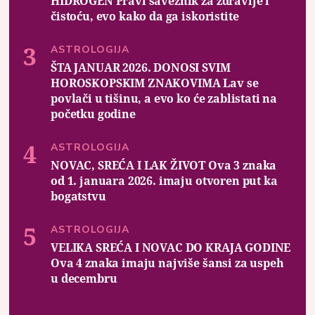
HIDROGEN Pravi saveznik za zdravlje i
čistoću, evo kako da ga iskoristite
ASTROLOGIJA
ŠTA JANUAR 2026. DONOSI SVIM
HOROSKOPSKIM ZNAKOVIMA Lav se
povlači u tišinu, a evo ko će zablistati na
početku godine
ASTROLOGIJA
NOVAC, SREĆA I LAK ŽIVOT Ova 3 znaka
od 1. januara 2026. imaju otvoren put ka
bogatstvu
ASTROLOGIJA
VELIKA SREĆA I NOVAC DO KRAJA GODINE
Ova 4 znaka imaju najviše šansi za uspeh
u decembru