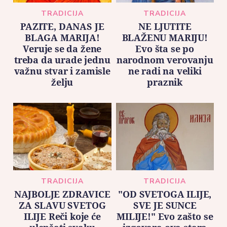
TRADICIJA
TRADICIJA
PAZITE, DANAS JE
NE LJUTITE
BLAGA MARIJA!
BLAŽENU MARIJU!
Veruje se da žene
Evo šta se po
treba da urade jednu
narodnom verovanju
važnu stvar i zamisle
ne radi na veliki
želju
praznik
TRADICIJA
TRADICIJA
NAJBOLJE ZDRAVICE
"OD SVETOGA ILIJE,
ZA SLAVU SVETOG
SVE JE SUNCE
ILIJE Reči koje će
MILIJE!" Evo zašto se