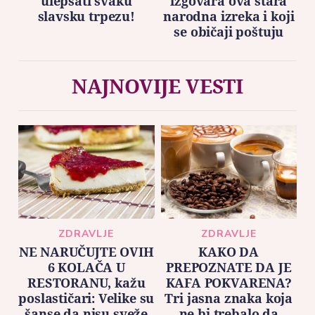
ulepšati svaku
izgovara ova stara
slavsku trpezu!
narodna izreka i koji
se običaji poštuju
NAJNOVIJE VESTI
ZDRAVLJE
ZDRAVLJE
NE NARUČUJTE OVIH
KAKO DA
6 KOLAČA U
PREPOZNATE DA JE
RESTORANU, kažu
KAFA POKVARENA?
poslastičari: Velike su
Tri jasna znaka koja
šanse da nisu sveže
ne bi trebalo da