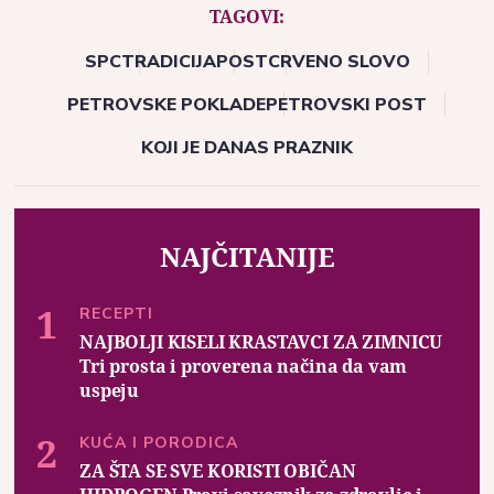
TAGOVI:
SPC
TRADICIJA
POST
CRVENO SLOVO
PETROVSKE POKLADE
PETROVSKI POST
KOJI JE DANAS PRAZNIK
NAJČITANIJE
RECEPTI
NAJBOLJI KISELI KRASTAVCI ZA ZIMNICU
Tri prosta i proverena načina da vam
uspeju
KUĆA I PORODICA
ZA ŠTA SE SVE KORISTI OBIČAN