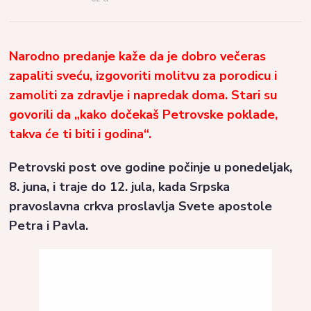
Narodno predanje kaže da je dobro večeras
zapaliti sveću, izgovoriti molitvu za porodicu i
zamoliti za zdravlje i napredak doma. Stari su
govorili da „kako dočekaš Petrovske poklade,
takva će ti biti i godina“.
Petrovski post ove godine počinje u ponedeljak,
8. juna, i traje do 12. jula, kada Srpska
pravoslavna crkva proslavlja Svete apostole
Petra i Pavla.