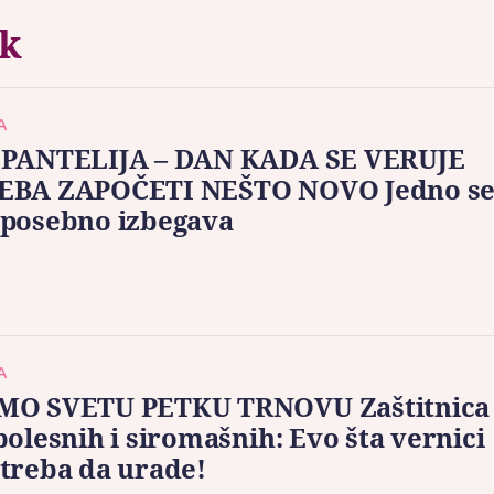
ik
A
 PANTELIJA – DAN KADA SE VERUJE
EBA ZAPOČETI NEŠTO NOVO Jedno s
 posebno izbegava
A
MO SVETU PETKU TRNOVU Zaštitnica
bolesnih i siromašnih: Evo šta vernici
treba da urade!