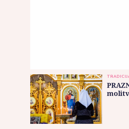
TRADICIJ
PRAZN
molitv