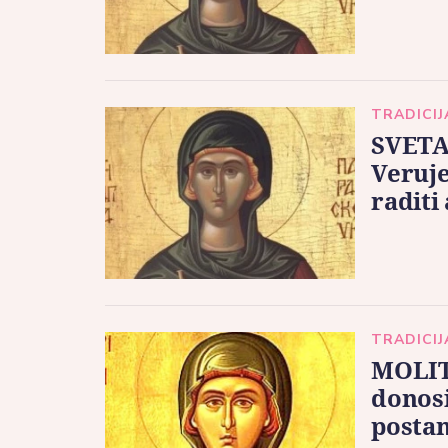
TRADICIJ
SVETA
Veruje
raditi
TRADICIJ
MOLIT
donosi
postan