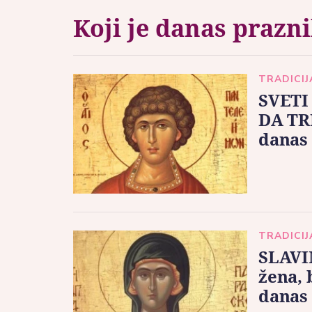
Koji je danas prazn
TRADICIJ
SVETI
DA TR
danas
TRADICIJ
SLAVI
žena, 
danas 