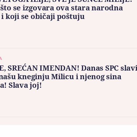
što se izgovara ova stara narodna
 i koji se običaji poštuju
A
E, SREĆAN IMENDAN! Danas SPC slav
našu kneginju Milicu i njenog sina
a! Slava joj!