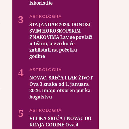
iskoristite
ASTROLOGIJA
ŠTA JANUAR 2026. DONOSI
SVIM HOROSKOPSKIM
ZNAKOVIMA Lav se povlači
u tišinu, a evo ko će
zablistati na početku
godine
ASTROLOGIJA
NOVAC, SREĆA I LAK ŽIVOT
Ova 3 znaka od 1. januara
2026. imaju otvoren put ka
bogatstvu
ASTROLOGIJA
VELIKA SREĆA I NOVAC DO
KRAJA GODINE Ova 4