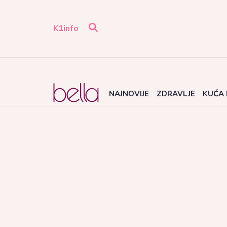
K1info
NAJNOVIJE
ZDRAVLJE
KUĆA 