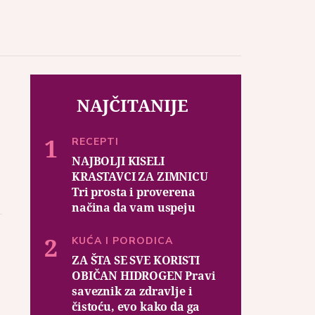
NAJČITANIJE
e
RECEPTI
NAJBOLJI KISELI
KRASTAVCI ZA ZIMNICU
Tri prosta i proverena
načina da vam uspeju
KUĆA I PORODICA
ZA ŠTA SE SVE KORISTI
OBIČAN HIDROGEN Pravi
saveznik za zdravlje i
čistoću, evo kako da ga