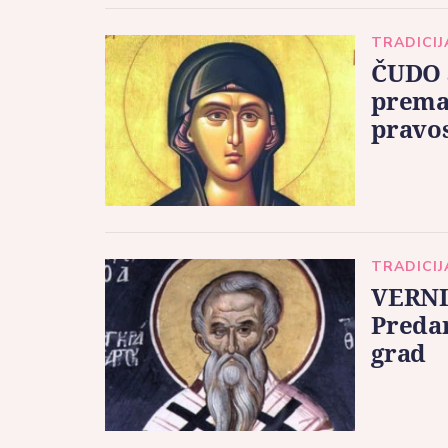
TRADICIJ
ČUDO 
prema 
pravo
TRADICIJ
VERNI
Predan
grad