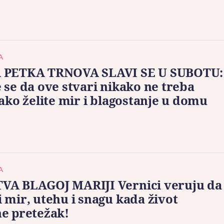
A
 PETKA TRNOVA SLAVI SE U SUBOTU:
 se da ove stvari nikako ne treba
 ako želite mir i blagostanje u domu
A
VA BLAGOJ MARIJI Vernici veruju da
 mir, utehu i snagu kada život
e pretežak!