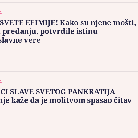
A
SVETE EFIMIJE! Kako su njene mošti,
predanju, potvrdile istinu
slavne vere
A
CI SLAVE SVETOG PANKRATIJA
je kaže da je molitvom spasao čitav