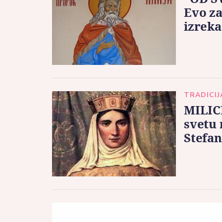
Evo za
izreka
TRADICIJ
MILIC
svetu 
Stefan