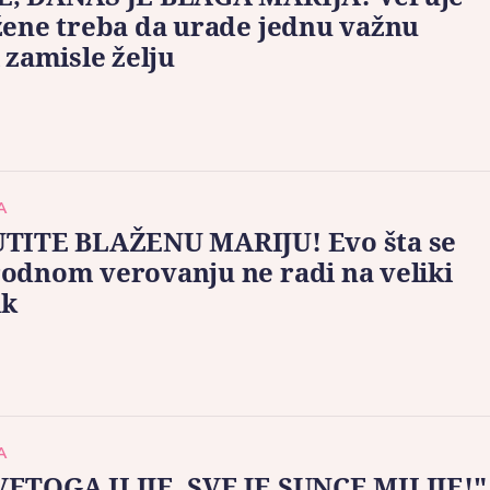
žene treba da urade jednu važnu
i zamisle želju
A
UTITE BLAŽENU MARIJU! Evo šta se
odnom verovanju ne radi na veliki
ik
A
VETOGA ILIJE, SVE JE SUNCE MILIJE!"