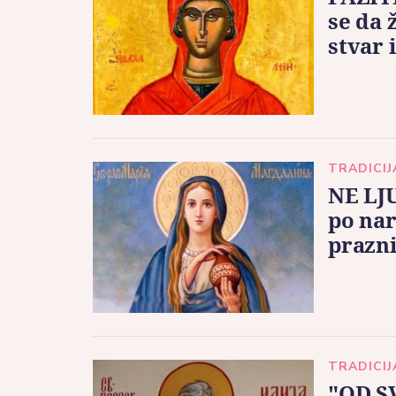
se da 
stvar 
TRADICIJ
NE LJ
po nar
prazn
TRADICIJ
"OD S