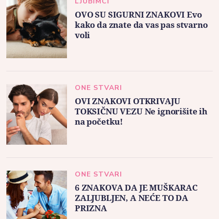
LJUBIMCI
OVO SU SIGURNI ZNAKOVI Evo
kako da znate da vas pas stvarno
voli
ONE STVARI
OVI ZNAKOVI OTKRIVAJU
TOKSIČNU VEZU Ne ignorišite ih
na početku!
ONE STVARI
6 ZNAKOVA DA JE MUŠKARAC
ZALJUBLJEN, A NEĆE TO DA
PRIZNA