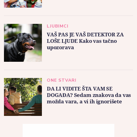
LJUBIMCI
VAŠ PAS JE VAŠ DETEKTOR ZA
LOŠE LJUDE Kako vas tačno
upozorava
ONE STVARI
DA LI VIDITE ŠTA VAM SE
DOGAĐA? Sedam znakova da vas
možda vara, a vi ih ignorišete