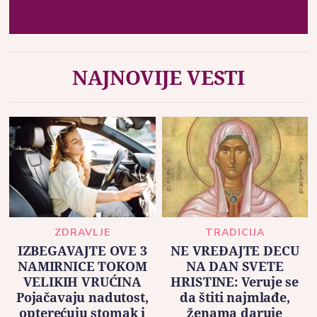
NAJNOVIJE VESTI
ZDRAVLJE
TRADICIJA
IZBEGAVAJTE OVE 3
NE VREĐAJTE DECU
NAMIRNICE TOKOM
NA DAN SVETE
VELIKIH VRUĆINA
HRISTINE: Veruje se
Pojačavaju nadutost,
da štiti najmlađe,
opterećuju stomak i
ženama daruje