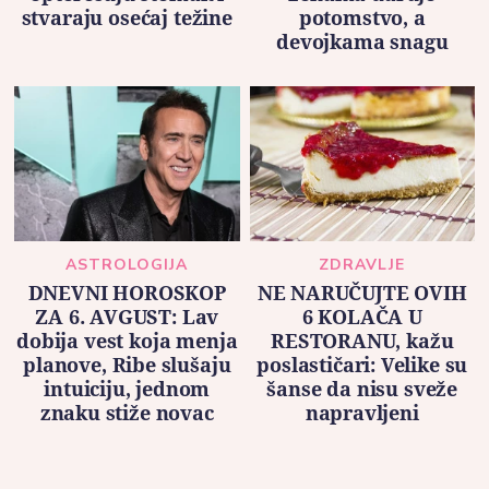
stvaraju osećaj težine
potomstvo, a
devojkama snagu
ASTROLOGIJA
ZDRAVLJE
DNEVNI HOROSKOP
NE NARUČUJTE OVIH
ZA 6. AVGUST: Lav
6 KOLAČA U
dobija vest koja menja
RESTORANU, kažu
planove, Ribe slušaju
poslastičari: Velike su
intuiciju, jednom
šanse da nisu sveže
znaku stiže novac
napravljeni