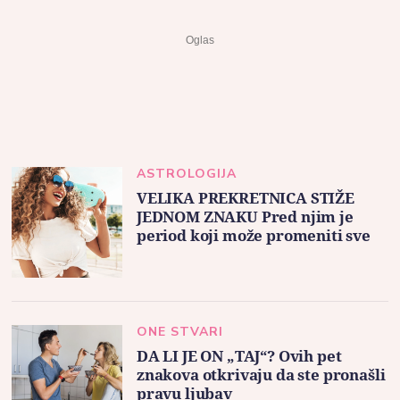
ASTROLOGIJA
VELIKA PREKRETNICA STIŽE
JEDNOM ZNAKU Pred njim je
period koji može promeniti sve
ONE STVARI
DA LI JE ON „TAJ“? Ovih pet
znakova otkrivaju da ste pronašli
pravu ljubav