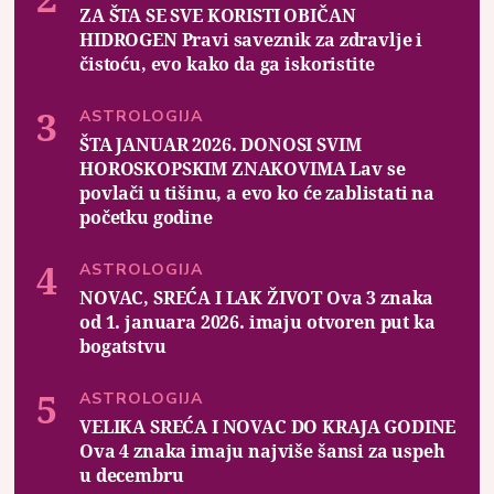
ZA ŠTA SE SVE KORISTI OBIČAN
HIDROGEN Pravi saveznik za zdravlje i
čistoću, evo kako da ga iskoristite
ASTROLOGIJA
ŠTA JANUAR 2026. DONOSI SVIM
HOROSKOPSKIM ZNAKOVIMA Lav se
povlači u tišinu, a evo ko će zablistati na
početku godine
ASTROLOGIJA
NOVAC, SREĆA I LAK ŽIVOT Ova 3 znaka
od 1. januara 2026. imaju otvoren put ka
bogatstvu
ASTROLOGIJA
VELIKA SREĆA I NOVAC DO KRAJA GODINE
Ova 4 znaka imaju najviše šansi za uspeh
u decembru