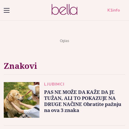
K1info
Znakovi
LJUBIMCI
PAS NE MOŽE DA KAŽE DA JE
TUŽAN, ALI TO POKAZUJE NA
DRUGE NAČINE Obratite pažnju
na ova 3 znaka