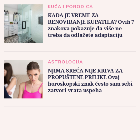
KUĆA I PORODICA
KADA JE VREME ZA
RENOVIRANJE KUPATILA? Ovih 7
znakova pokazuje da više ne
treba da odlažete adaptaciju
ASTROLOGIJA
NJIMA SREĆA NIJE KRIVA ZA
PROPUŠTENE PRILIKE Ovaj
horoskopski znak često sam sebi
zatvori vrata uspeha