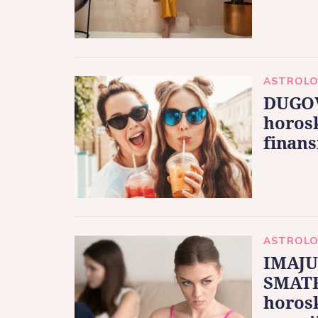
ASTROLO
DUGOV
horosk
finans
ASTROLO
IMAJU
SMATR
horos