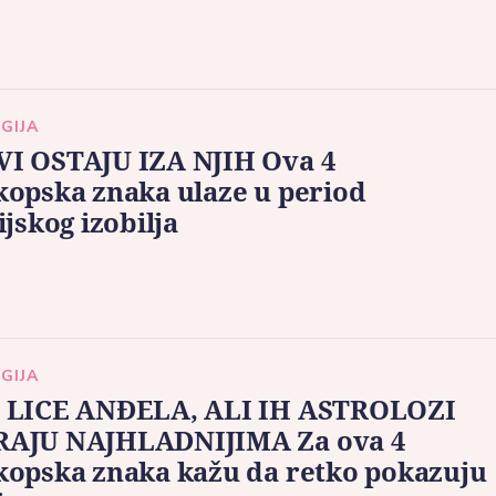
GIJA
I OSTAJU IZA NJIH Ova 4
opska znaka ulaze u period
ijskog izobilja
GIJA
 LICE ANĐELA, ALI IH ASTROLOZI
AJU NAJHLADNIJIMA Za ova 4
kopska znaka kažu da retko pokazuju