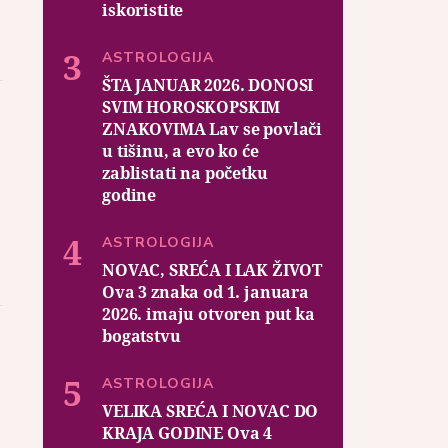
iskoristite
ASTROLOGIJA
ŠTA JANUAR 2026. DONOSI
SVIM HOROSKOPSKIM
ZNAKOVIMA Lav se povlači
u tišinu, a evo ko će
zablistati na početku
godine
ASTROLOGIJA
NOVAC, SREĆA I LAK ŽIVOT
Ova 3 znaka od 1. januara
2026. imaju otvoren put ka
bogatstvu
ASTROLOGIJA
VELIKA SREĆA I NOVAC DO
KRAJA GODINE Ova 4