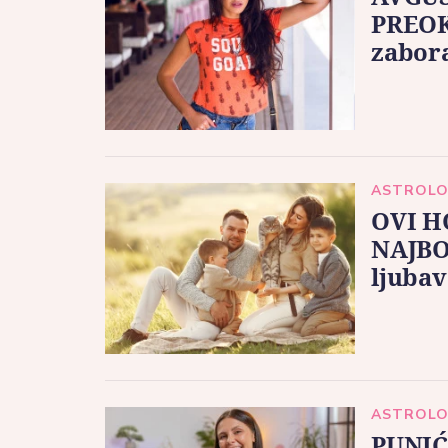
PREOK
zabora
ASTROLO
OVI H
NAJBO
ljubav
ASTROLO
PUNIĆ