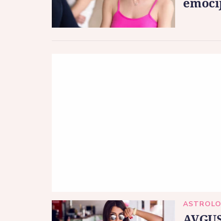
emoci
ASTROLO
AVGUS