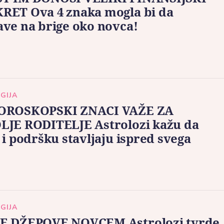
RET Ova 4 znaka mogla bi da
ve na brige oko novca!
GIJA
OROSKOPSKI ZNACI VAŽE ZA
LJE RODITELJE Astrolozi kažu da
 i podršku stavljaju ispred svega
GIJA
E DŽEPOVE NOVCEM Astrolozi tvrde