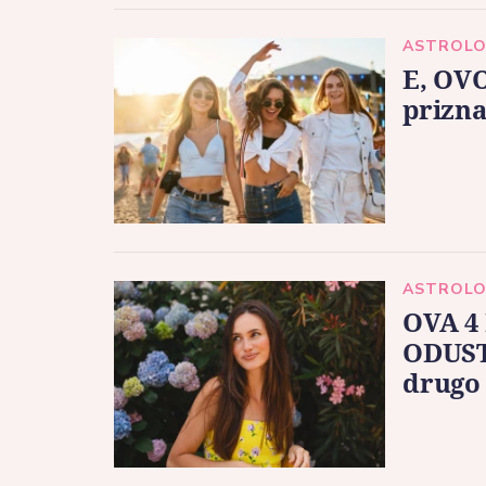
ASTROLO
E, OVO
prizna
ASTROLO
OVA 4
ODUST
drugo 