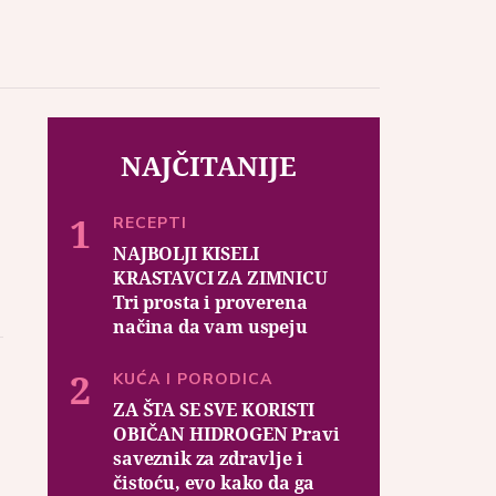
NAJČITANIJE
RECEPTI
NAJBOLJI KISELI
KRASTAVCI ZA ZIMNICU
Tri prosta i proverena
načina da vam uspeju
KUĆA I PORODICA
ZA ŠTA SE SVE KORISTI
OBIČAN HIDROGEN Pravi
saveznik za zdravlje i
čistoću, evo kako da ga