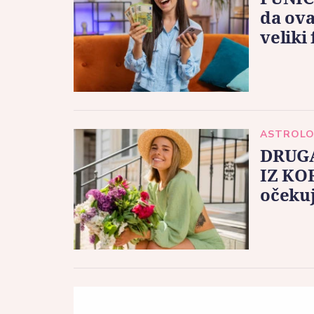
da ova
veliki
ASTROLO
DRUGA
IZ KO
očekuj