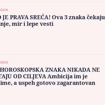
GIJA
 JE PRAVA SREĆA! Ova 3 znaka čekaj
nje, mir i lepe vesti
GIJA
 HOROSKOPSKA ZNAKA NIKADA NE
AJU OD CILJEVA Ambicija im je
ime, a uspeh gotovo zagarantovan