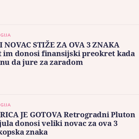
GIJA
I NOVAC STIŽE ZA OVA 3 ZNAKA
 im donosi finansijski preokret kada
nu da jure za zaradom
GIJA
RICA JE GOTOVA Retrogradni Pluton
 jula donosi veliki novac za ova 3
kopska znaka