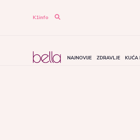
K1info
NAJNOVIJE
ZDRAVLJE
KUĆA 