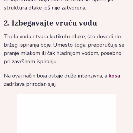
struktura dlake još nije zatvorena.
2. Izbegavajte vruću vodu
Topla voda otvara kutikulu dlake, što dovodi do
bržeg ispiranja boje. Umesto toga, preporučuje se
pranje mlakom ili čak hladnijom vodom, posebno
pri završnom ispiranju.
Na ovaj način boja ostaje duže intenzivna, a
kosa
zadržava prirodan sjaj.