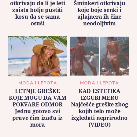
otkrivaju da li je leti
Šminkeri otkrivaju
zaista bolje pustiti
koje boje senki i
kosu da se sama
ajlajnera ih čine
osuši
neodoljivim
MODA I LEPOTA
MODA I LEPOTA
LETNJE GREŠKE
KAD ESTETIKA
KOJE MOGU DA VAM
IZGUBI MERU
POKVARE ODMOR
Najčešće greške zbog
Jednu gotovo svi
kojih telo može
prave čim izađu iz
izgledati neprirodno
mora
(VIDEO)