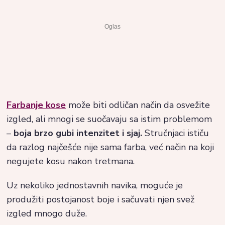
Farbanje kose
može biti odličan način da osvežite
izgled, ali mnogi se suočavaju sa istim problemom
–
boja brzo gubi intenzitet i sjaj.
Stručnjaci ističu
da razlog najčešće nije sama farba, već način na koji
negujete kosu nakon tretmana.
Uz nekoliko jednostavnih navika, moguće je
produžiti postojanost boje i sačuvati njen svež
izgled mnogo duže.