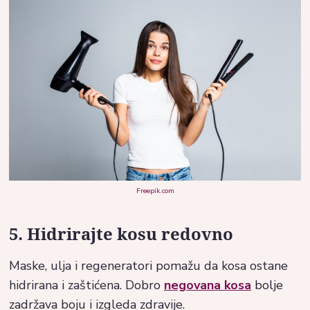
Freepik.com
5. Hidrirajte kosu redovno
Maske, ulja i regeneratori pomažu da kosa ostane
hidrirana i zaštićena. Dobro
negovana kosa
bolje
zadržava boju i izgleda zdravije.