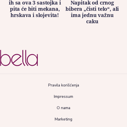
ih sa ova 3 sastojka i
Napitak od crnog
pita će biti mekana,
bibera „čisti telo“, ali
hrskava i slojevita!
ima jednu važnu
caku
Pravila korišćenja
Impressum
O nama
Marketing