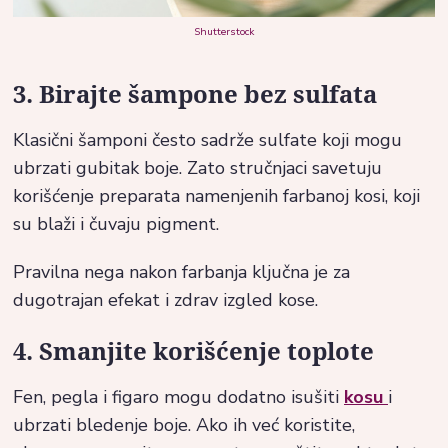
Shutterstock
3. Birajte šampone bez sulfata
Klasični šamponi često sadrže sulfate koji mogu
ubrzati gubitak boje. Zato stručnjaci savetuju
korišćenje preparata namenjenih farbanoj kosi, koji
su blaži i čuvaju pigment.
Pravilna nega nakon farbanja ključna je za
dugotrajan efekat i zdrav izgled kose.
4. Smanjite korišćenje toplote
Fen, pegla i figaro mogu dodatno isušiti
kosu
i
ubrzati bledenje boje. Ako ih već koristite,