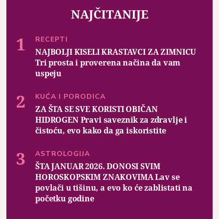
NAJČITANIJE
RECEPTI
NAJBOLJI KISELI KRASTAVCI ZA ZIMNICU
Tri prosta i proverena načina da vam
uspeju
KUĆA I PORODICA
ZA ŠTA SE SVE KORISTI OBIČAN
HIDROGEN Pravi saveznik za zdravlje i
čistoću, evo kako da ga iskoristite
ASTROLOGIJA
ŠTA JANUAR 2026. DONOSI SVIM
HOROSKOPSKIM ZNAKOVIMA Lav se
povlači u tišinu, a evo ko će zablistati na
početku godine