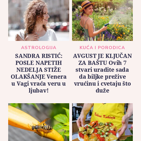
ASTROLOGIJA
KUĆA I PORODICA
SANDRA RISTIĆ:
AVGUST JE KLJUČAN
POSLE NAPETIH
ZA BAŠTU Ovih 7
NEDELJA STIŽE
stvari uradite sada
OLAKŠANJE Venera
da biljke prežive
u Vagi vraća veru u
vrućinu i cvetaju što
ljubav!
duže