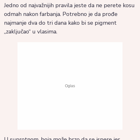
Jedno od najvažnijih pravila jeste da ne perete kosu
odmah nakon farbanja. Potrebno je da prođe
najmanje dva do tri dana kako bi se pigment
„zaključao“ u vlasima.
U suprotnom, boja može brzo da se ispere jer