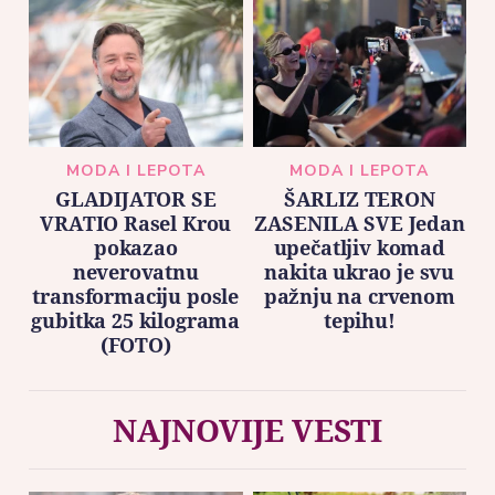
MODA I LEPOTA
MODA I LEPOTA
GLADIJATOR SE
ŠARLIZ TERON
VRATIO Rasel Krou
ZASENILA SVE Jedan
pokazao
upečatljiv komad
neverovatnu
nakita ukrao je svu
transformaciju posle
pažnju na crvenom
gubitka 25 kilograma
tepihu!
(FOTO)
NAJNOVIJE VESTI