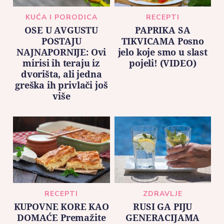
KUĆA I PORODICA
RECEPTI
OSE U AVGUSTU
PAPRIKA SA
POSTAJU
TIKVICAMA Posno
NAJNAPORNIJE: Ovi
jelo koje smo u slast
mirisi ih teraju iz
pojeli! (VIDEO)
dvorišta, ali jedna
greška ih privlači još
više
RECEPTI
ZDRAVLJE
KUPOVNE KORE KAO
RUSI GA PIJU
DOMAĆE Premažite
GENERACIJAMA