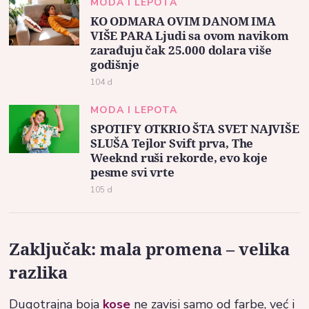
MODA I LEPOTA
KO ODMARA OVIM DANOM IMA
VIŠE PARA Ljudi sa ovom navikom
zarađuju čak 25.000 dolara više
godišnje
104 d
MODA I LEPOTA
SPOTIFY OTKRIO ŠTA SVET NAJVIŠE
SLUŠA Tejlor Svift prva, The
Weeknd ruši rekorde, evo koje
pesme svi vrte
105 d
Zaključak: mala promena – velika
razlika
Dugotrajna boja
kose
ne zavisi samo od farbe, već i