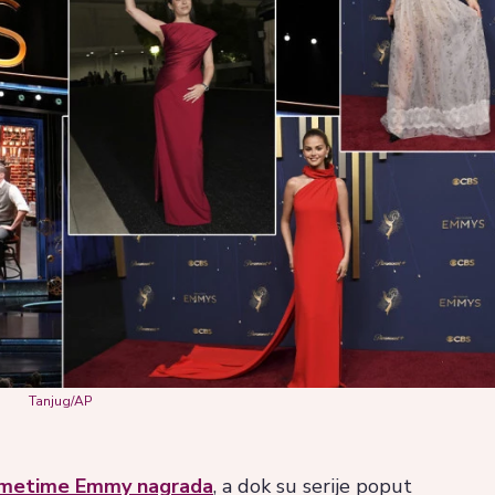
Tanjug/AP
metime Emmy nagrada
, a dok su serije poput