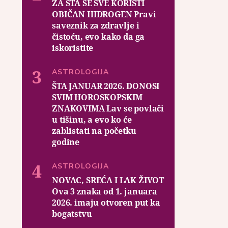
ZA ŠTA SE SVE KORISTI
OBIČAN HIDROGEN Pravi
saveznik za zdravlje i
čistoću, evo kako da ga
iskoristite
ASTROLOGIJA
ŠTA JANUAR 2026. DONOSI
SVIM HOROSKOPSKIM
ZNAKOVIMA Lav se povlači
u tišinu, a evo ko će
zablistati na početku
godine
ASTROLOGIJA
NOVAC, SREĆA I LAK ŽIVOT
Ova 3 znaka od 1. januara
2026. imaju otvoren put ka
bogatstvu