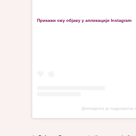
Прикажи ову објаву у апликацији Instagram
@emejennz је поделио/ла о