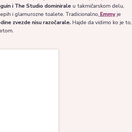
guin i The Studio dominirale
u takmičarskom delu,
tepih i glamurozne toalete. Tradicionalno,
Emmy
je
dine zvezde nisu razočarale.
Hajde da vidimo ko je to,
letom.