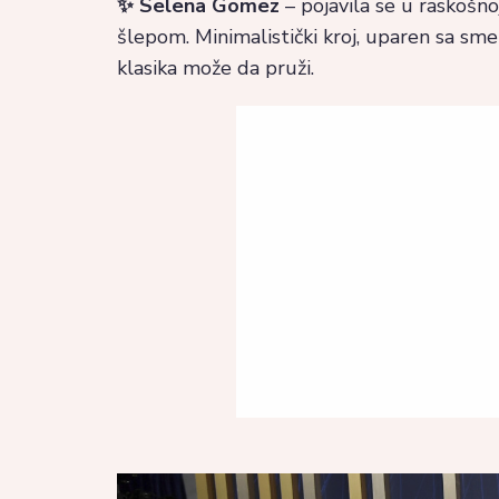
✨ Selena Gomez
– pojavila se u raskošno
šlepom. Minimalistički kroj, uparen sa sm
klasika može da pruži.