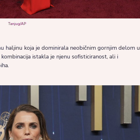
Tanjug/AP
u haljinu koja je dominirala neobičnim gornjim delom u
binacija istakla je njenu sofisticiranost, ali i
iha.