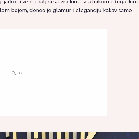
j, jarko crvenoj haljini sa visokim ovratnikom i dugačkim
elom bojom, doneo je glamur i eleganciju kakav samo