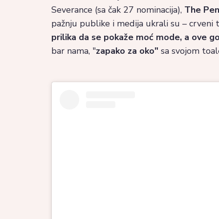
Severance (sa čak 27 nominacija),
The Pen
pažnju publike i medija ukrali su – crveni 
prilika da se pokaže moć mode, a ove go
bar nama, "
zapako za oko"
sa svojom toa