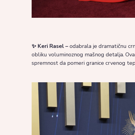
✨ Keri Rasel –
odabrala je dramatičnu crn
obliku voluminoznog mašnog detalja. Ova kom
spremnost da pomeri granice crvenog tep