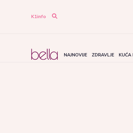
K1info
NAJNOVIJE
ZDRAVLJE
KUĆA 