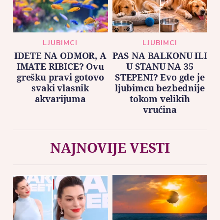
LJUBIMCI
LJUBIMCI
IDETE NA ODMOR, A
PAS NA BALKONU ILI
IMATE RIBICE? Ovu
U STANU NA 35
grešku pravi gotovo
STEPENI? Evo gde je
svaki vlasnik
ljubimcu bezbednije
akvarijuma
tokom velikih
vrućina
NAJNOVIJE VESTI