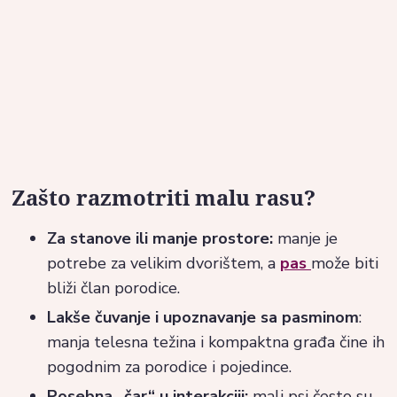
Zašto razmotriti malu rasu?
Za stanove ili manje prostore:
manje je
potrebe za velikim dvorištem, a
pas
može biti
bliži član porodice.
Lakše čuvanje i upoznavanje sa pasminom
:
manja telesna težina i kompaktna građa čine ih
pogodnim za porodice i pojedince.
Posebna „čar“ u interakciji:
mali psi često su