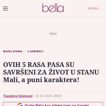
K1info
NASLOVNA
LJUBIMCI
OVIH 5 RASA PASA SU
SAVRŠENI ZA ŽIVOT U STANU
Mali, a puni karaktera!
Teodora Vojinović
13.11.2025. 18:10
Dodaj Bella kao željeni izvor na Googlu