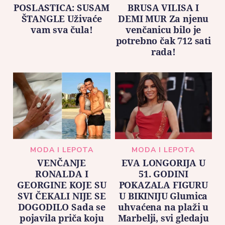
POSLASTICA: SUSAM
BRUSA VILISA I
ŠTANGLE Uživaće
DEMI MUR Za njenu
vam sva čula!
venčanicu bilo je
potrebno čak 712 sati
rada!
MODA I LEPOTA
MODA I LEPOTA
VENČANJE
EVA LONGORIJA U
RONALDA I
51. GODINI
GEORGINE KOJE SU
POKAZALA FIGURU
SVI ČEKALI NIJE SE
U BIKINIJU Glumica
DOGODILO Sada se
uhvaćena na plaži u
pojavila priča koju
Marbelji, svi gledaju