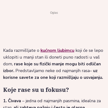
Kada razmišljate o
kućnom ljubimcu
koji će se lepo
uklopiti u manji stan ili doneti puno radosti u vaš
dom,
rase koje su fizički manje mogu biti odličan
izbor.
Predstavljamo neke od najmanjih rasa–
uz
korisne savete za one koji razmišljaju o usvajanju.
Koje rase su u fokusu?
1. Čivava
– jedna od najmanjih pasmina, idealna za
stan,
ali zahteva pažnju i često je glasna