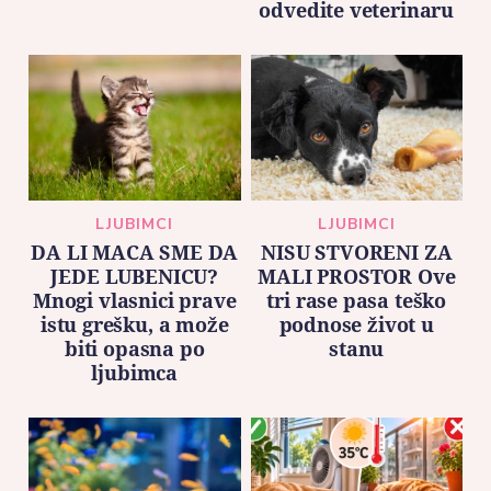
odvedite veterinaru
LJUBIMCI
LJUBIMCI
DA LI MACA SME DA
NISU STVORENI ZA
JEDE LUBENICU?
MALI PROSTOR Ove
Mnogi vlasnici prave
tri rase pasa teško
istu grešku, a može
podnose život u
biti opasna po
stanu
ljubimca