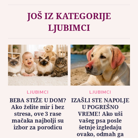
JOŠ IZ KATEGORIJE
LJUBIMCI
LJUBIMCI
LJUBIMCI
BEBA STIŽE U DOM?
IZAŠLI STE NAPOLJE
Ako želite mir i bez
U POGREŠNO
stresa, ove 3 rase
VREME! Ako uši
mačaka najbolji su
vašeg psa posle
izbor za porodicu
šetnje izgledaju
ovako, odmah ga