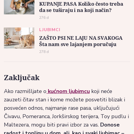
KUPANJE PASA Koliko često treba
da se tuširaju i na koji način?
276 d
LJUBIMCI
ZAŠTO PSI NE LAJU NA SVAKOGA
Šta nam sve lajanjem poručuju
278 d
Zaključak
Ako razmišljate o
kućnom ljubimcu
koji neće
zauzeti čitav stan i kome možete posvetiti blizak i
posvećen odnos, najmanje rase pasa, uključujući
Čivavu, Pomeranca, Jorkširskog terijera, Toy pudlu i
Maltezera, mogu biti pravi izbor za vas.
Donose
radost i toplinu u dom, ali, kao i svaki ljubimac –