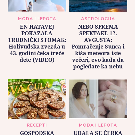
MODA I LEPOTA
ASTROLOGIJA
EN HATAVEJ
NEBO SPREMA
POKAZALA
SPEKTAKL 12.
TRUDNIČKI STOMAK:
AVGUSTA:
Holivudska zvezda u
Pomračenje Sunca i
43. godini čeka treće
kiša meteora iste
dete (VIDEO)
večeri, evo kada da
pogledate ka nebu
RECEPTI
MODA I LEPOTA
GOSPODSKA
UDALA SE ĆERKA