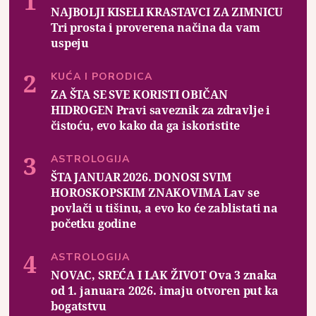
NAJBOLJI KISELI KRASTAVCI ZA ZIMNICU
Tri prosta i proverena načina da vam
uspeju
KUĆA I PORODICA
ZA ŠTA SE SVE KORISTI OBIČAN
HIDROGEN Pravi saveznik za zdravlje i
čistoću, evo kako da ga iskoristite
ASTROLOGIJA
ŠTA JANUAR 2026. DONOSI SVIM
HOROSKOPSKIM ZNAKOVIMA Lav se
povlači u tišinu, a evo ko će zablistati na
početku godine
ASTROLOGIJA
NOVAC, SREĆA I LAK ŽIVOT Ova 3 znaka
od 1. januara 2026. imaju otvoren put ka
bogatstvu