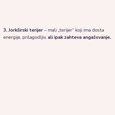
3. Jorkširski terijer
– mali „terijer“ koji ima dosta
energije, prilagodljiv,
ali ipak zahteva angažovanje.