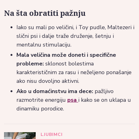
Na šta obratiti pažnju
Iako su mali po veličini, i Toy pudle, Maltezeri i
slični psi i dalje traže druženje, šetnju i
mentalnu stimulaciju.
Mala veličina može doneti i specifične
probleme:
sklonost bolestima
karakterističnim za rasu i neželjeno ponašanje
ako nisu dovoljno aktivni.
Ako u domaćinstvu ima dece:
pažljivo
razmotrite energiju
psa
i kako se on uklapa u
dinamiku porodice.
LJUBIMCI