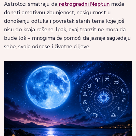
Astrolozi smatraju da
retrogradni Neptun
može
doneti emotivnu zbunjenost, nesigurnost u
donošenju odluka i povratak starih tema koje još
nisu do kraja rešene. Ipak, ovaj tranzit ne mora da
bude loš – mnogima će pomoći da jasnije sagledaju
sebe, svoje odnose i životne ciljeve.