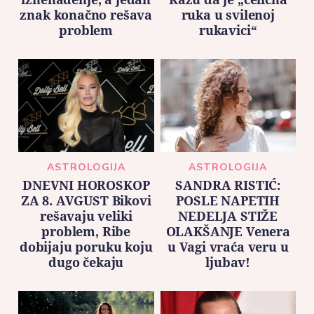
znak konačno rešava
ruka u svilenoj
problem
rukavici“
ASTROLOGIJA
ASTROLOGIJA
DNEVNI HOROSKOP
SANDRA RISTIĆ:
ZA 8. AVGUST Bikovi
POSLE NAPETIH
rešavaju veliki
NEDELJA STIŽE
problem, Ribe
OLAKŠANJE Venera
dobijaju poruku koju
u Vagi vraća veru u
dugo čekaju
ljubav!