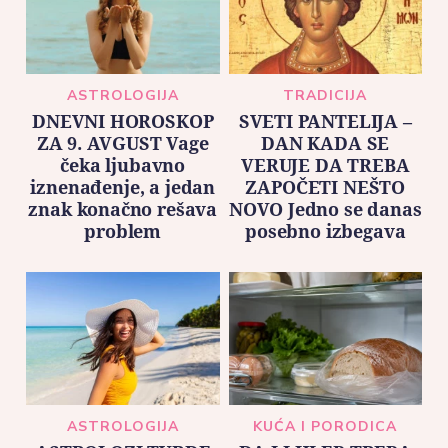
ASTROLOGIJA
TRADICIJA
DNEVNI HOROSKOP
SVETI PANTELIJA –
ZA 9. AVGUST Vage
DAN KADA SE
čeka ljubavno
VERUJE DA TREBA
iznenađenje, a jedan
ZAPOČETI NEŠTO
znak konačno rešava
NOVO Jedno se danas
problem
posebno izbegava
ASTROLOGIJA
KUĆA I PORODICA