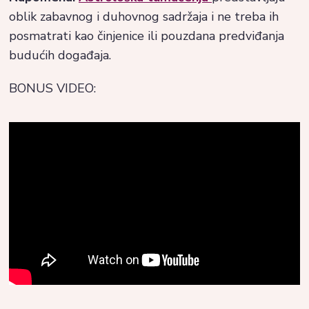
oblik zabavnog i duhovnog sadržaja i ne treba ih
posmatrati kao činjenice ili pouzdana predviđanja
budućih događaja.
BONUS VIDEO: