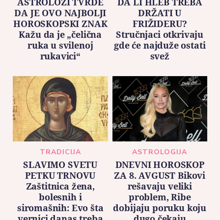
ASTROLOZI TVRDE
DA LI HLEB TREBA
DA JE OVO NAJBOLJI
DRŽATI U
HOROSKOPSKI ZNAK
FRIŽIDERU?
Kažu da je „čelična
Stručnjaci otkrivaju
ruka u svilenoj
gde će najduže ostati
rukavici“
svež
TRADICIJA
ASTROLOGIJA
SLAVIMO SVETU
DNEVNI HOROSKOP
PETKU TRNOVU
ZA 8. AVGUST Bikovi
Zaštitnica žena,
rešavaju veliki
bolesnih i
problem, Ribe
siromašnih: Evo šta
dobijaju poruku koju
vernici danas treba
dugo čekaju