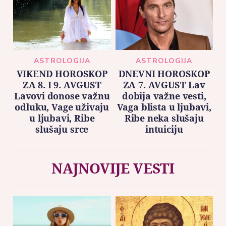
ASTROLOGIJA
ASTROLOGIJA
VIKEND HOROSKOP
DNEVNI HOROSKOP
ZA 8. I 9. AVGUST
ZA 7. AVGUST Lav
Lavovi donose važnu
dobija važne vesti,
odluku, Vage uživaju
Vaga blista u ljubavi,
u ljubavi, Ribe
Ribe neka slušaju
slušaju srce
intuiciju
NAJNOVIJE VESTI