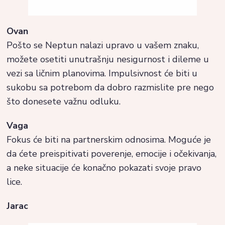
Ovan
Pošto se Neptun nalazi upravo u vašem znaku,
možete osetiti unutrašnju nesigurnost i dileme u
vezi sa ličnim planovima. Impulsivnost će biti u
sukobu sa potrebom da dobro razmislite pre nego
što donesete važnu odluku.
Vaga
Fokus će biti na partnerskim odnosima. Moguće je
da ćete preispitivati poverenje, emocije i očekivanja,
a neke situacije će konačno pokazati svoje pravo
lice.
Jarac