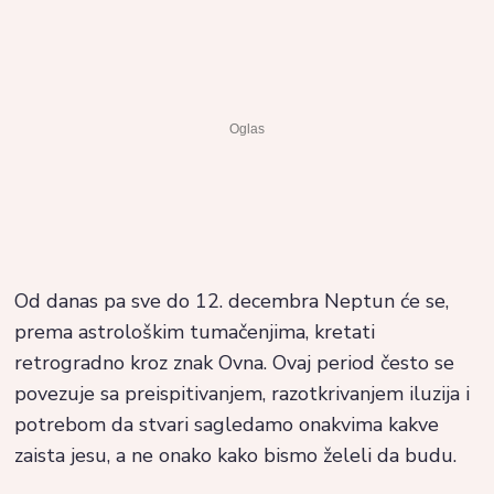
Od danas pa sve do 12. decembra Neptun će se,
prema astrološkim tumačenjima, kretati
retrogradno kroz znak Ovna. Ovaj period često se
povezuje sa preispitivanjem, razotkrivanjem iluzija i
potrebom da stvari sagledamo onakvima kakve
zaista jesu, a ne onako kako bismo želeli da budu.