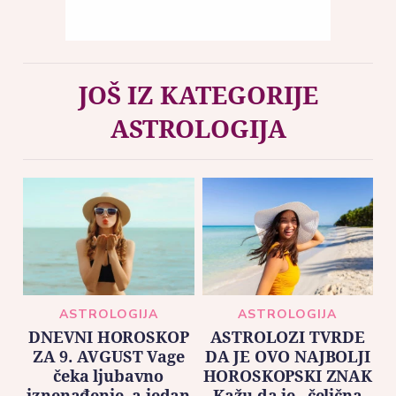
JOŠ IZ KATEGORIJE
ASTROLOGIJA
ASTROLOGIJA
ASTROLOGIJA
DNEVNI HOROSKOP
ASTROLOZI TVRDE
ZA 9. AVGUST Vage
DA JE OVO NAJBOLJI
čeka ljubavno
HOROSKOPSKI ZNAK
iznenađenje, a jedan
Kažu da je „čelična