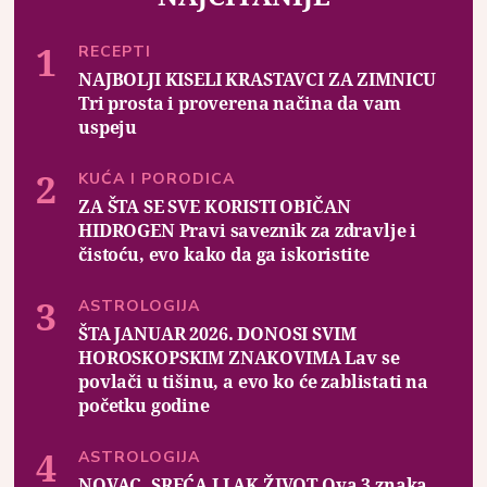
RECEPTI
NAJBOLJI KISELI KRASTAVCI ZA ZIMNICU
Tri prosta i proverena načina da vam
uspeju
KUĆA I PORODICA
ZA ŠTA SE SVE KORISTI OBIČAN
HIDROGEN Pravi saveznik za zdravlje i
čistoću, evo kako da ga iskoristite
ASTROLOGIJA
ŠTA JANUAR 2026. DONOSI SVIM
HOROSKOPSKIM ZNAKOVIMA Lav se
povlači u tišinu, a evo ko će zablistati na
početku godine
ASTROLOGIJA
NOVAC, SREĆA I LAK ŽIVOT Ova 3 znaka