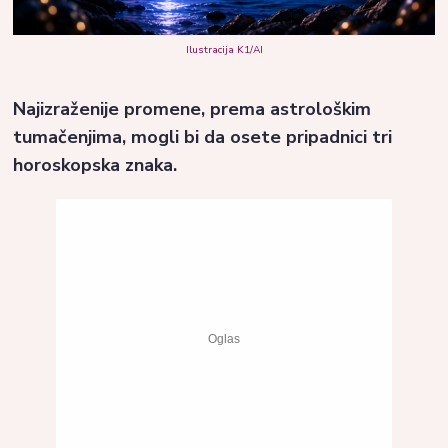
Ilustracija K1/AI
Najizraženije promene, prema astrološkim
tumačenjima, mogli bi da osete pripadnici tri
horoskopska znaka.