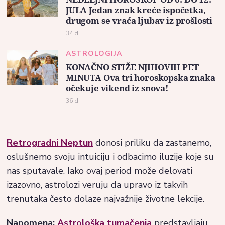
JULA Jedan znak kreće ispočetka,
drugom se vraća ljubav iz prošlosti
34 d
ASTROLOGIJA
KONAČNO STIŽE NJIHOVIH PET
MINUTA Ova tri horoskopska znaka
očekuje vikend iz snova!
36 d
Retrogradni Neptun
donosi priliku da zastanemo,
oslušnemo svoju intuiciju i odbacimo iluzije koje su
nas sputavale. Iako ovaj period može delovati
izazovno, astrolozi veruju da upravo iz takvih
trenutaka često dolaze najvažnije životne lekcije.
Napomena:
Astrološka tumačenja
predstavljaju