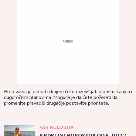
Pred vama je period u kojem ćete razmišljati o poslu, karijeri i
dugoročnim planovima. Moguće je da ćete poželeti da
promenite pravac ili drugačije postavite prioritete.
ASTROLOGIJA
NEDELJNI HOROSKOP OD 6. DO 12.