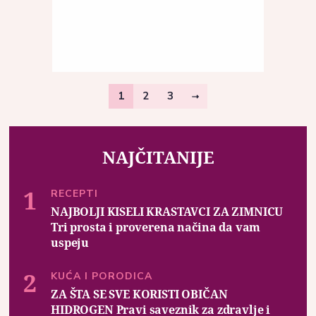
1
2
3
NAJČITANIJE
RECEPTI
NAJBOLJI KISELI KRASTAVCI ZA ZIMNICU
Tri prosta i proverena načina da vam
uspeju
KUĆA I PORODICA
ZA ŠTA SE SVE KORISTI OBIČAN
HIDROGEN Pravi saveznik za zdravlje i