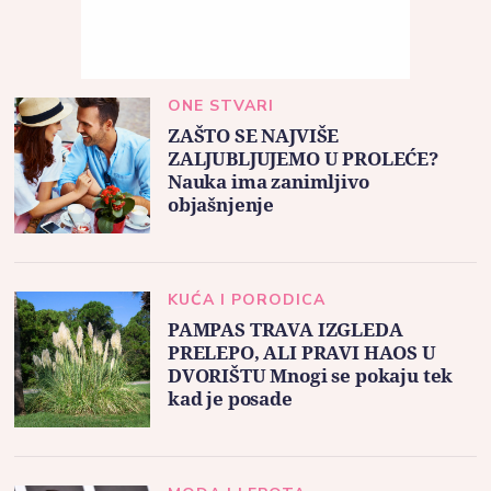
ONE STVARI
ZAŠTO SE NAJVIŠE
ZALJUBLJUJEMO U PROLEĆE?
Nauka ima zanimljivo
objašnjenje
KUĆA I PORODICA
PAMPAS TRAVA IZGLEDA
PRELEPO, ALI PRAVI HAOS U
DVORIŠTU Mnogi se pokaju tek
kad je posade