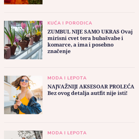
KUĆA I PORODICA
ZUMBUL NIJE SAMO UKRAS Ovaj
mirisni cvet tera bubašvabe i
komarce, a ima i posebno
značenje
MODA I LEPOTA
NAJVAŽNIJI AKSESOAR PROLEĆA
Bez ovog detalja autfit nije isti!
MODA I LEPOTA