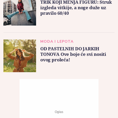
TRIK KOJI MENJA FIGURU: Struk
izgleda vitkije, a noge duže uz
pravilo 60/40
MODA I LEPOTA
OD PASTELNIH DO JARKIH
TONOVA Ove boje će svi nositi
ovog proleća!