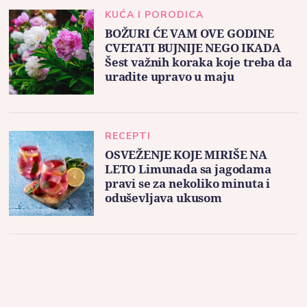
KUĆA I PORODICA
BOŽURI ĆE VAM OVE GODINE
CVETATI BUJNIJE NEGO IKADA
Šest važnih koraka koje treba da
uradite upravo u maju
RECEPTI
OSVEŽENJE KOJE MIRIŠE NA
LETO Limunada sa jagodama
pravi se za nekoliko minuta i
oduševljava ukusom