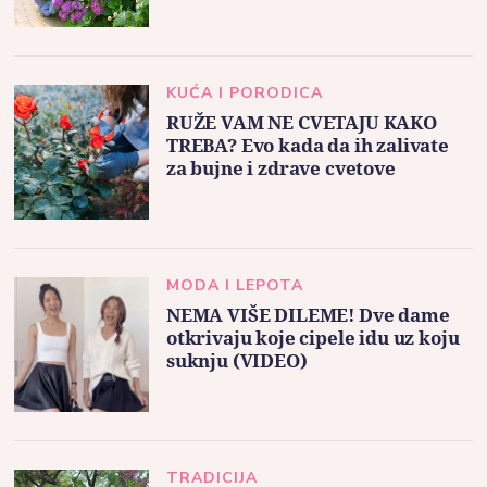
KUĆA I PORODICA
RUŽE VAM NE CVETAJU KAKO
TREBA? Evo kada da ih zalivate
za bujne i zdrave cvetove
MODA I LEPOTA
NEMA VIŠE DILEME! Dve dame
otkrivaju koje cipele idu uz koju
suknju (VIDEO)
TRADICIJA