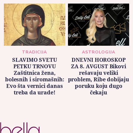
TRADICIJA
ASTROLOGIJA
SLAVIMO SVETU
DNEVNI HOROSKOP
PETKU TRNOVU
ZA 8. AVGUST Bikovi
Zaštitnica žena,
rešavaju veliki
bolesnih i siromašnih:
problem, Ribe dobijaju
Evo šta vernici danas
poruku koju dugo
treba da urade!
čekaju