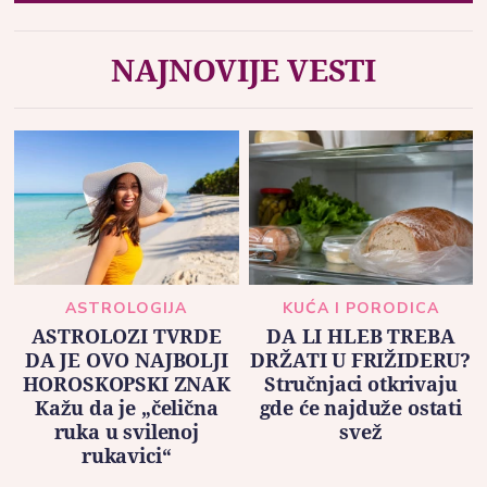
NAJNOVIJE VESTI
ASTROLOGIJA
KUĆA I PORODICA
ASTROLOZI TVRDE
DA LI HLEB TREBA
DA JE OVO NAJBOLJI
DRŽATI U FRIŽIDERU?
HOROSKOPSKI ZNAK
Stručnjaci otkrivaju
Kažu da je „čelična
gde će najduže ostati
ruka u svilenoj
svež
rukavici“