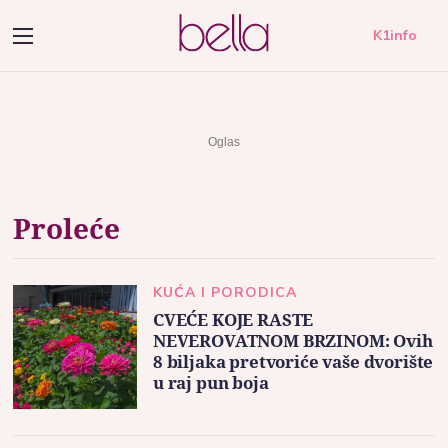
K1info
Proleće
KUĆA I PORODICA
CVEĆE KOJE RASTE
NEVEROVATNOM BRZINOM: Ovih
8 biljaka pretvoriće vaše dvorište
u raj pun boja