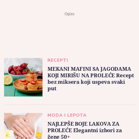
RECEPTI
MEKANI MAFINI SA JAGODAMA
KOJI MIRIŠU NA PROLEĆE Recept
bez miksera koji uspeva svaki
put
MODA I LEPOTA
NAJLEPŠE BOJE LAKOVA ZA
PROLEĆE Elegantni izbori za
žene 50+