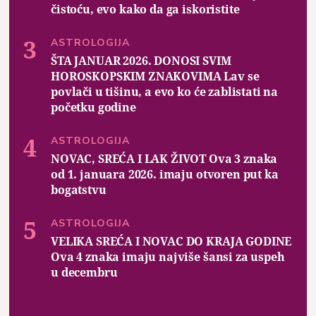
čistoću, evo kako da ga iskoristite
ASTROLOGIJA
ŠTA JANUAR 2026. DONOSI SVIM
HOROSKOPSKIM ZNAKOVIMA Lav se
povlači u tišinu, a evo ko će zablistati na
početku godine
ASTROLOGIJA
NOVAC, SREĆA I LAK ŽIVOT Ova 3 znaka
od 1. januara 2026. imaju otvoren put ka
bogatstvu
ASTROLOGIJA
VELIKA SREĆA I NOVAC DO KRAJA GODINE
Ova 4 znaka imaju najviše šansi za uspeh
u decembru