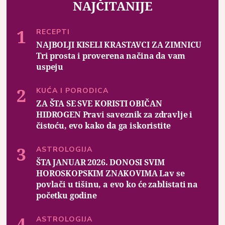
NAJČITANIJE
RECEPTI
NAJBOLJI KISELI KRASTAVCI ZA ZIMNICU
Tri prosta i proverena načina da vam
uspeju
KUĆA I PORODICA
ZA ŠTA SE SVE KORISTI OBIČAN
HIDROGEN Pravi saveznik za zdravlje i
čistoću, evo kako da ga iskoristite
ASTROLOGIJA
ŠTA JANUAR 2026. DONOSI SVIM
HOROSKOPSKIM ZNAKOVIMA Lav se
povlači u tišinu, a evo ko će zablistati na
početku godine
ASTROLOGIJA