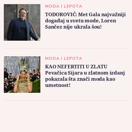
MODA I LEPOTA
TODOROVIĆ: Met Gala najvažniji
događaj u svetu mode, Loren
Sančez nije ukrala šou!
MODA I LEPOTA
KAO NEFERTITI U ZLATU
Pevačica Sijara u zlatnom izdanj
pokazala šta znači moda kao
umetnost!