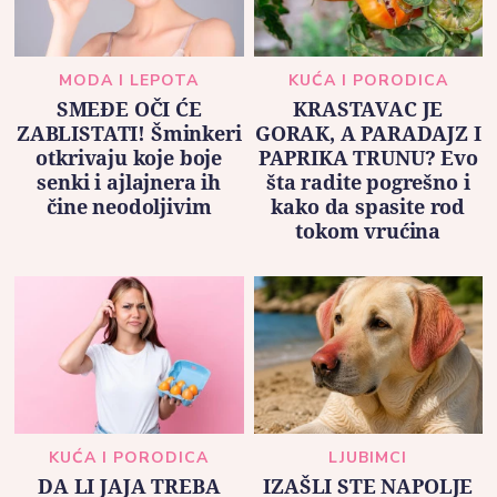
MODA I LEPOTA
KUĆA I PORODICA
SMEĐE OČI ĆE
KRASTAVAC JE
ZABLISTATI! Šminkeri
GORAK, A PARADAJZ I
otkrivaju koje boje
PAPRIKA TRUNU? Evo
senki i ajlajnera ih
šta radite pogrešno i
čine neodoljivim
kako da spasite rod
tokom vrućina
KUĆA I PORODICA
LJUBIMCI
DA LI JAJA TREBA
IZAŠLI STE NAPOLJE