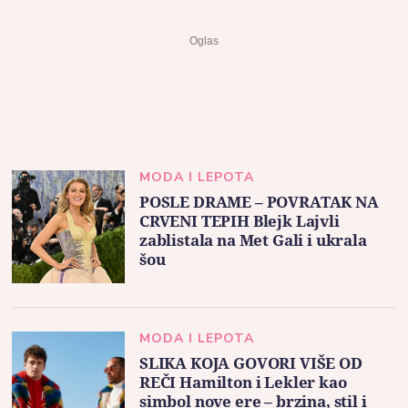
MODA I LEPOTA
POSLE DRAME – POVRATAK NA
CRVENI TEPIH Blejk Lajvli
zablistala na Met Gali i ukrala
šou
MODA I LEPOTA
SLIKA KOJA GOVORI VIŠE OD
REČI Hamilton i Lekler kao
simbol nove ere – brzina, stil i