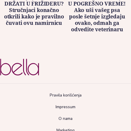
DRŽATI U FRIŽIDERU?
U POGREŠNO VREME!
Stručnjaci konačno
Ako uši vašeg psa
otkrili kako je pravilno
posle šetnje izgledaju
čuvati ovu namirnicu
ovako, odmah ga
odvedite veterinaru
Pravila korišćenja
Impressum
O nama
Marketing