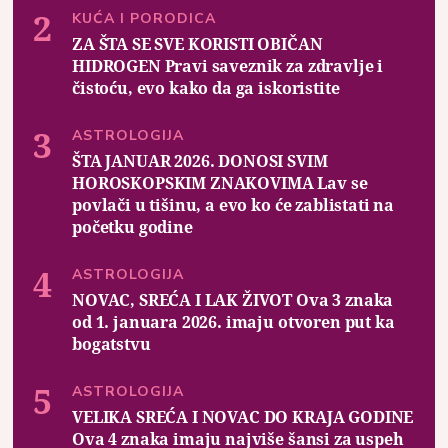
KUĆA I PORODICA
ZA ŠTA SE SVE KORISTI OBIČAN
HIDROGEN Pravi saveznik za zdravlje i
čistoću, evo kako da ga iskoristite
ASTROLOGIJA
ŠTA JANUAR 2026. DONOSI SVIM
HOROSKOPSKIM ZNAKOVIMA Lav se
povlači u tišinu, a evo ko će zablistati na
početku godine
ASTROLOGIJA
NOVAC, SREĆA I LAK ŽIVOT Ova 3 znaka
od 1. januara 2026. imaju otvoren put ka
bogatstvu
ASTROLOGIJA
VELIKA SREĆA I NOVAC DO KRAJA GODINE
Ova 4 znaka imaju najviše šansi za uspeh