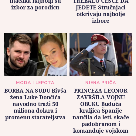
mačaka najbolji su
TREBALO ČEŠĆE DA
izbor za porodicu
JEDETE Stručnjaci
otkrivaju najbolje
izbore
MODA I LEPOTA
NJENA PRIČA
BORBA NA SUDU Bivša
PRINCEZA LEONOR
žena Luke Dončića
ZAVRŠILA VOJNU
navodno traži 50
OBUKU Buduća
miliona dolara i
kraljica Španije
promenu starateljstva
naučila da leti, skače
padobranom i
komanduje vojskom