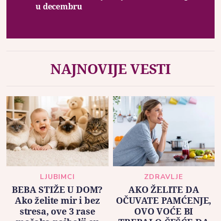
u decembru
NAJNOVIJE VESTI
LJUBIMCI
ZDRAVLJE
BEBA STIŽE U DOM?
AKO ŽELITE DA
Ako želite mir i bez
OČUVATE PAMĆENJE,
stresa, ove 3 rase
OVO VOĆE BI