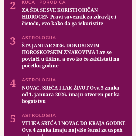
KUĆA I PORODICA
ZA ŠTA SE SVE KORISTI OBIČAN
HIDROGEN Pravi saveznik za zdravlje i
čistoću, evo kako da ga iskoristite
ASTROLOGIJA
ŠTA JANUAR 2026. DONOSI SVIM
HOROSKOPSKIM ZNAKOVIMA Lav se
povlači u tišinu, a evo ko će zablistati na
početku godine
ASTROLOGIJA
NOVAC, SREĆA I LAK ŽIVOT Ova 3 znaka
od 1. januara 2026. imaju otvoren put ka
bogatstvu
ASTROLOGIJA
VELIKA SREĆA I NOVAC DO KRAJA GODINE
Ova 4 znaka imaju najviše šansi za uspeh