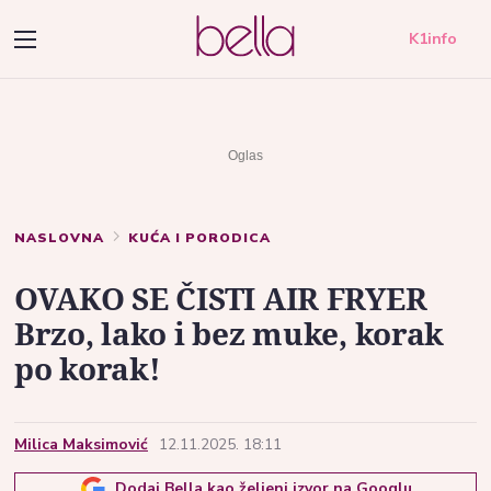
K1info
NASLOVNA
KUĆA I PORODICA
OVAKO SE ČISTI AIR FRYER
Brzo, lako i bez muke, korak
po korak!
Milica Maksimović
12.11.2025. 18:11
Dodaj Bella kao željeni izvor na Googlu