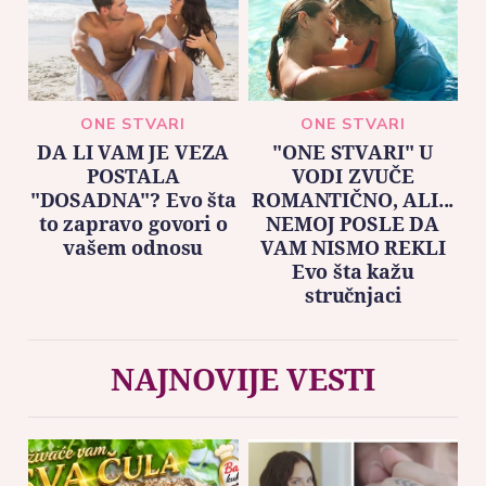
ONE STVARI
ONE STVARI
DA LI VAM JE VEZA
"ONE STVARI" U
POSTALA
VODI ZVUČE
"DOSADNA"? Evo šta
ROMANTIČNO, ALI...
to zapravo govori o
NEMOJ POSLE DA
vašem odnosu
VAM NISMO REKLI
Evo šta kažu
stručnjaci
NAJNOVIJE VESTI