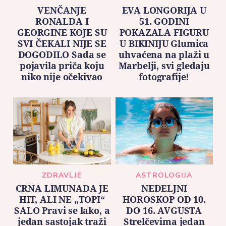
VENČANJE
EVA LONGORIJA U
RONALDA I
51. GODINI
GEORGINE KOJE SU
POKAZALA FIGURU
SVI ČEKALI NIJE SE
U BIKINIJU Glumica
DOGODILO Sada se
uhvaćena na plaži u
pojavila priča koju
Marbelji, svi gledaju
niko nije očekivao
fotografije!
ZDRAVLJE
ASTROLOGIJA
CRNA LIMUNADA JE
NEDELJNI
HIT, ALI NE „TOPI“
HOROSKOP OD 10.
SALO Pravi se lako, a
DO 16. AVGUSTA
jedan sastojak traži
Strelčevima jedan