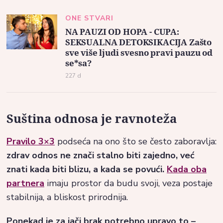
ONE STVARI
NA PAUZI OD HOPA - CUPA:
SEKSUALNA DETOKSIKACIJA Zašto
sve više ljudi svesno pravi pauzu od
se*sa?
227 d
Suština odnosa je ravnoteža
Pravilo 3×3
podseća na ono što se često zaboravlja:
zdrav odnos ne znači stalno biti zajedno, već
znati kada biti blizu, a kada se povući.
Kada oba
partnera
imaju prostor da budu svoji, veza postaje
stabilnija, a bliskost prirodnija.
Ponekad je za jači brak potrebno upravo to –