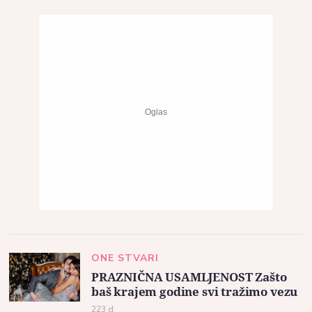
ONE STVARI
PRAZNIČNA USAMLJENOST Zašto
baš krajem godine svi tražimo vezu
223 d