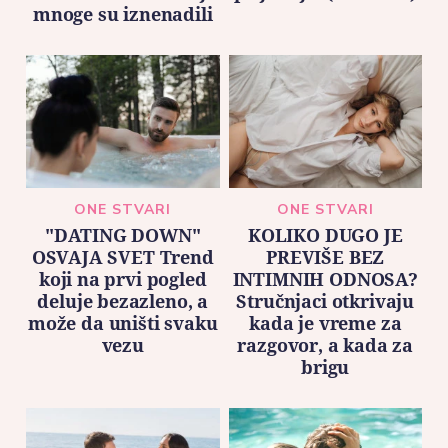
mnoge su iznenadili
ONE STVARI
ONE STVARI
"DATING DOWN"
KOLIKO DUGO JE
OSVAJA SVET Trend
PREVIŠE BEZ
koji na prvi pogled
INTIMNIH ODNOSA?
deluje bezazleno, a
Stručnjaci otkrivaju
može da uništi svaku
kada je vreme za
vezu
razgovor, a kada za
brigu