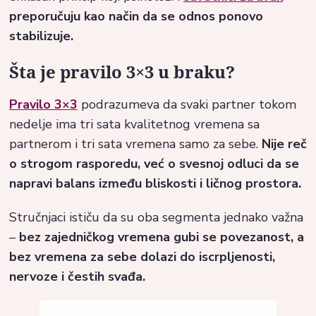
preporučuju kao način da se odnos ponovo
stabilizuje.
Šta je pravilo 3×3 u braku?
Pravilo 3×3
podrazumeva da svaki partner tokom
nedelje ima tri sata kvalitetnog vremena sa
partnerom i tri sata vremena samo za sebe.
Nije reč
o strogom rasporedu, već o svesnoj odluci da se
napravi balans između bliskosti i ličnog prostora.
Stručnjaci ističu da su oba segmenta jednako važna
–
bez zajedničkog vremena gubi se povezanost, a
bez vremena za sebe dolazi do iscrpljenosti,
nervoze i čestih svađa.