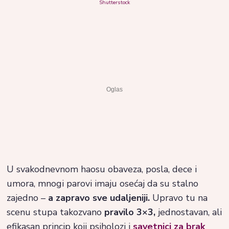
Shutterstock
U svakodnevnom haosu obaveza, posla, dece i
umora, mnogi parovi imaju osećaj da su stalno
zajedno –
a zapravo sve udaljeniji.
Upravo tu na
scenu stupa takozvano
pravilo 3×3,
jednostavan, ali
efikasan princip koji psiholozi i
savetnici za brak