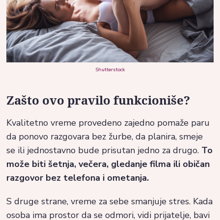
Shutterstock
Zašto ovo pravilo funkcioniše?
Kvalitetno vreme provedeno zajedno pomaže paru
da ponovo razgovara bez žurbe, da planira, smeje
se ili jednostavno bude prisutan jedno za drugo.
To
može biti šetnja, večera, gledanje filma ili običan
razgovor bez telefona i ometanja.
S druge strane, vreme za sebe smanjuje stres. Kada
osoba ima prostor da se odmori, vidi prijatelje, bavi