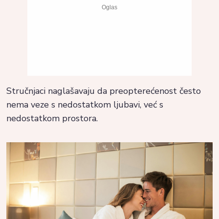
Stručnjaci naglašavaju da preopterećenost često
nema veze s nedostatkom ljubavi, već s
nedostatkom prostora.