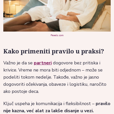
Pexels.com
Kako primeniti pravilo u praksi?
Važno je da se
partneri
dogovore bez pritiska i
krivice. Vreme ne mora biti odjednom – može se
podeliti tokom nedelje. Takođe, važno je jasno
dogovoriti očekivanja, obaveze i logistiku, naročito
ako postoje deca.
Ključ uspeha je komunikacija i fleksibilnost –
pravilo
nije kazna, već alat za lakše disanje u vezi.