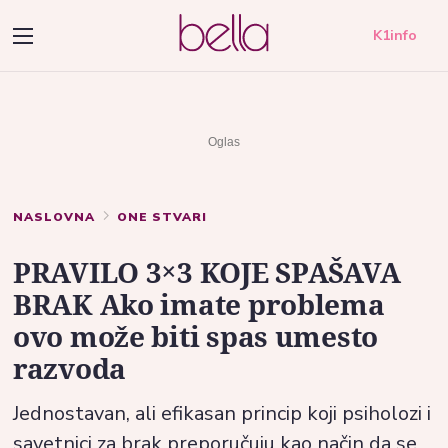
K1info
NASLOVNA
ONE STVARI
PRAVILO 3×3 KOJE SPAŠAVA
BRAK Ako imate problema
ovo može biti spas umesto
razvoda
Jednostavan, ali efikasan princip koji psiholozi i
savetnici za brak preporučuju kao način da se