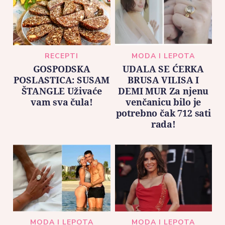
RECEPTI
MODA I LEPOTA
GOSPODSKA
UDALA SE ĆERKA
POSLASTICA: SUSAM
BRUSA VILISA I
ŠTANGLE Uživaće
DEMI MUR Za njenu
vam sva čula!
venčanicu bilo je
potrebno čak 712 sati
rada!
MODA I LEPOTA
MODA I LEPOTA