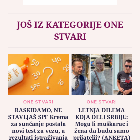
JOŠ IZ KATEGORIJE ONE
STVARI
ONE STVARI
ONE STVARI
RASKIDAMO, NE
LETNJA DILEMA
STAVLJAŠ SPF Krema
KOJA DELI SRBIJU:
za sunčanje postala
Mogu li muškarac i
novi test za vezu, a
žena da budu samo
rezultati istraživanja
prijatelji? (ANKETA)