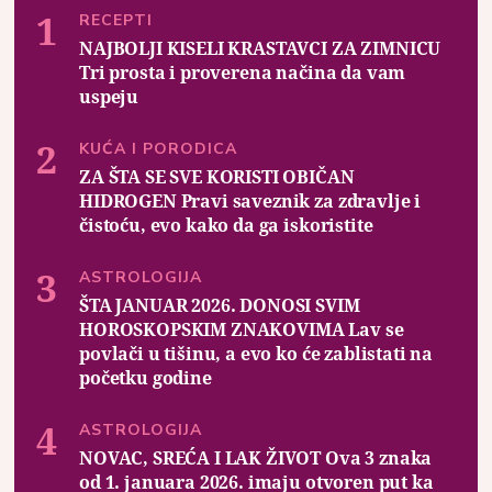
RECEPTI
NAJBOLJI KISELI KRASTAVCI ZA ZIMNICU
Tri prosta i proverena načina da vam
uspeju
KUĆA I PORODICA
ZA ŠTA SE SVE KORISTI OBIČAN
HIDROGEN Pravi saveznik za zdravlje i
čistoću, evo kako da ga iskoristite
ASTROLOGIJA
ŠTA JANUAR 2026. DONOSI SVIM
HOROSKOPSKIM ZNAKOVIMA Lav se
povlači u tišinu, a evo ko će zablistati na
početku godine
ASTROLOGIJA
NOVAC, SREĆA I LAK ŽIVOT Ova 3 znaka
od 1. januara 2026. imaju otvoren put ka