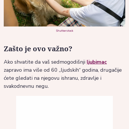
Shutterstock
Zašto je ovo važno?
Ako shvatite da vaš sedmogodišnji
ljubimac
zapravo ima više od 60 „ljudskih“ godina, drugačije
ćete gledati na njegovu ishranu, zdravlje i
svakodnevnu negu.