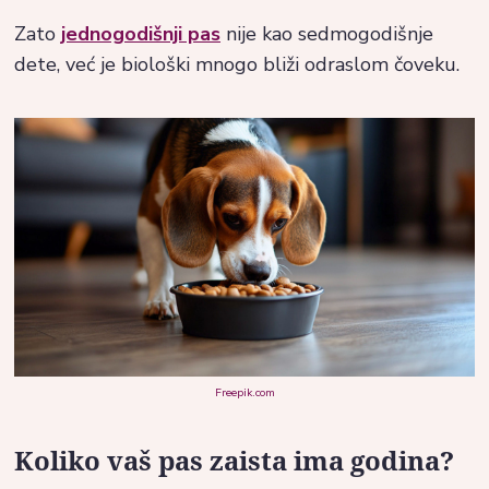
Zato
jednogodišnji pas
nije kao sedmogodišnje
dete, već je biološki mnogo bliži odraslom čoveku.
Freepik.com
Koliko vaš pas zaista ima godina?