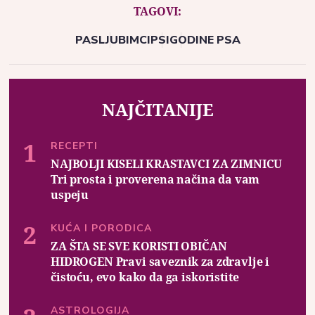
TAGOVI:
PAS
LJUBIMCI
PSI
GODINE PSA
NAJČITANIJE
RECEPTI
NAJBOLJI KISELI KRASTAVCI ZA ZIMNICU
Tri prosta i proverena načina da vam
uspeju
KUĆA I PORODICA
ZA ŠTA SE SVE KORISTI OBIČAN
HIDROGEN Pravi saveznik za zdravlje i
čistoću, evo kako da ga iskoristite
ASTROLOGIJA