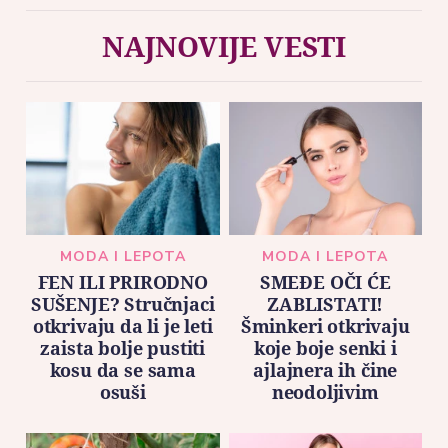
NAJNOVIJE VESTI
MODA I LEPOTA
MODA I LEPOTA
FEN ILI PRIRODNO
SMEĐE OČI ĆE
SUŠENJE? Stručnjaci
ZABLISTATI!
otkrivaju da li je leti
Šminkeri otkrivaju
zaista bolje pustiti
koje boje senki i
kosu da se sama
ajlajnera ih čine
osuši
neodoljivim