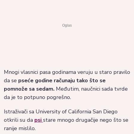
Mnogi vlasnici pasa godinama veruju u staro pravilo
da se
pseće godine računaju tako što se
pomnože sa sedam.
Međutim, naučnici sada tvrde
da je to potpuno pogrešno.
Istraživači sa University of California San Diego
otkrili su da
psi
stare mnogo drugačije nego što se
ranije mislilo.