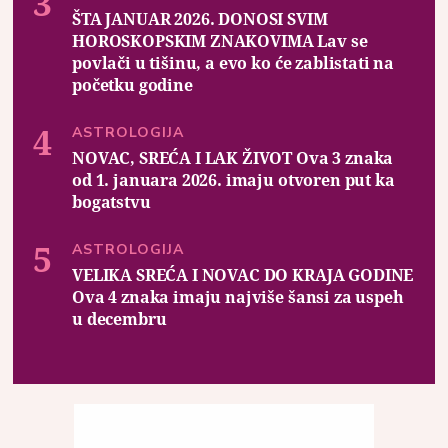
ŠTA JANUAR 2026. DONOSI SVIM
HOROSKOPSKIM ZNAKOVIMA Lav se
povlači u tišinu, a evo ko će zablistati na
početku godine
ASTROLOGIJA
NOVAC, SREĆA I LAK ŽIVOT Ova 3 znaka
od 1. januara 2026. imaju otvoren put ka
bogatstvu
ASTROLOGIJA
VELIKA SREĆA I NOVAC DO KRAJA GODINE
Ova 4 znaka imaju najviše šansi za uspeh
u decembru