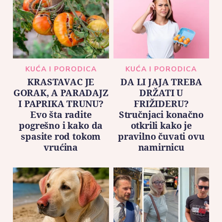
KUĆA I PORODICA
KUĆA I PORODICA
KRASTAVAC JE
DA LI JAJA TREBA
GORAK, A PARADAJZ
DRŽATI U
I PAPRIKA TRUNU?
FRIŽIDERU?
Evo šta radite
Stručnjaci konačno
pogrešno i kako da
otkrili kako je
spasite rod tokom
pravilno čuvati ovu
vrućina
namirnicu