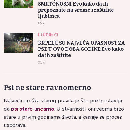
SMRTONOSNI Evo kako da ih
prepoznate na vreme i zaštitite
ljubimca
85 d
LJUBIMCI
KRPELJI SU NAJVEĆA OPASNOST ZA
PSE U OVO DOBA GODINE Evo kako
da ih zaštitite
91 d
Psi ne stare ravnomerno
Najveća greška starog pravila je što pretpostavlja
da
psi stare linearno
. U stvarnosti, oni veoma brzo
stare u prvim godinama života, a kasnije se proces
usporava.