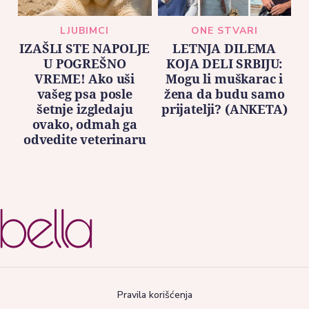
LJUBIMCI
ONE STVARI
IZAŠLI STE NAPOLJE
LETNJA DILEMA
U POGREŠNO
KOJA DELI SRBIJU:
VREME! Ako uši
Mogu li muškarac i
vašeg psa posle
žena da budu samo
šetnje izgledaju
prijatelji? (ANKETA)
ovako, odmah ga
odvedite veterinaru
Pravila korišćenja