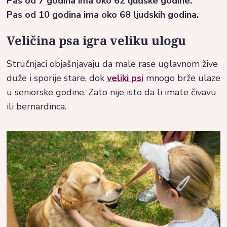
Pas od 7 godina ima oko 62 ljudske godine.
Pas od 10 godina ima oko 68 ljudskih godina.
Veličina psa igra veliku ulogu
Stručnjaci objašnjavaju da male rase uglavnom žive
duže i sporije stare, dok
veliki psi
mnogo brže ulaze
u seniorske godine. Zato nije isto da li imate čivavu
ili bernardinca.