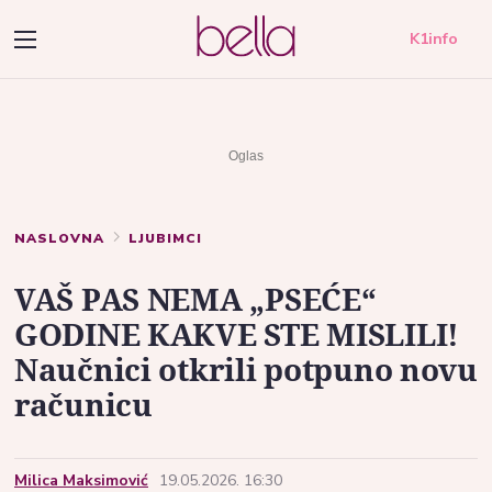
K1info
NASLOVNA
LJUBIMCI
VAŠ PAS NEMA „PSEĆE“
GODINE KAKVE STE MISLILI!
Naučnici otkrili potpuno novu
računicu
Milica Maksimović
19.05.2026. 16:30