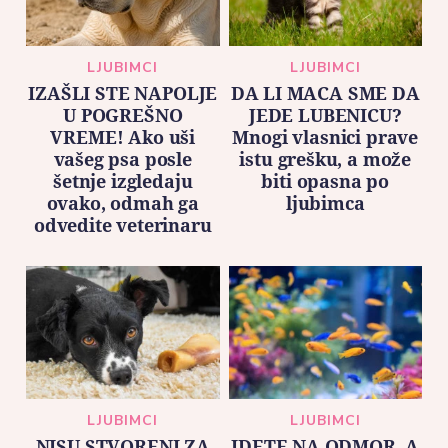
LJUBIMCI
LJUBIMCI
IZAŠLI STE NAPOLJE
DA LI MACA SME DA
U POGREŠNO
JEDE LUBENICU?
VREME! Ako uši
Mnogi vlasnici prave
vašeg psa posle
istu grešku, a može
šetnje izgledaju
biti opasna po
ovako, odmah ga
ljubimca
odvedite veterinaru
LJUBIMCI
LJUBIMCI
NISU STVORENI ZA
IDETE NA ODMOR, A