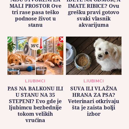
MALI PROSTOR Ove
IMATE RIBICE? Ovu
tri rase pasa teško
grešku pravi gotovo
podnose život u
svaki vlasnik
stanu
akvarijuma
LJUBIMCI
LJUBIMCI
PAS NA BALKONU ILI
SUVA ILI VLAŽNA
U STANU NA 35
HRANA ZA PSA?
STEPENI? Evo gde je
Veterinari otkrivaju
ljubimcu bezbednije
šta je zaista bolji
tokom velikih
izbor
vrućina