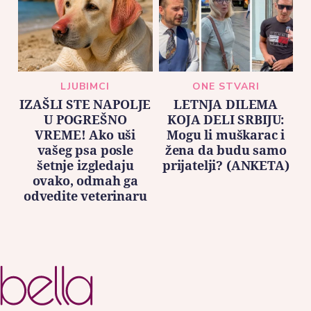
LJUBIMCI
ONE STVARI
IZAŠLI STE NAPOLJE
LETNJA DILEMA
U POGREŠNO
KOJA DELI SRBIJU:
VREME! Ako uši
Mogu li muškarac i
vašeg psa posle
žena da budu samo
šetnje izgledaju
prijatelji? (ANKETA)
ovako, odmah ga
odvedite veterinaru