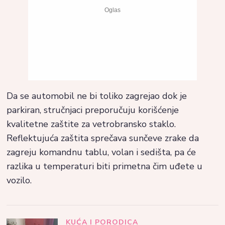
Da se automobil ne bi toliko zagrejao dok je
parkiran, stručnjaci preporučuju korišćenje
kvalitetne zaštite za vetrobransko staklo.
Reflektujuća zaštita sprečava sunčeve zrake da
zagreju komandnu tablu, volan i sedišta, pa će
razlika u temperaturi biti primetna čim uđete u
vozilo.
KUĆA I PORODICA