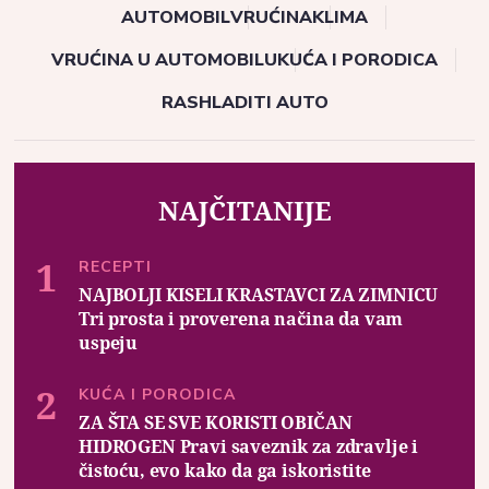
AUTOMOBIL
VRUĆINA
KLIMA
VRUĆINA U AUTOMOBILU
KUĆA I PORODICA
RASHLADITI AUTO
NAJČITANIJE
RECEPTI
NAJBOLJI KISELI KRASTAVCI ZA ZIMNICU
Tri prosta i proverena načina da vam
uspeju
KUĆA I PORODICA
ZA ŠTA SE SVE KORISTI OBIČAN
HIDROGEN Pravi saveznik za zdravlje i
čistoću, evo kako da ga iskoristite