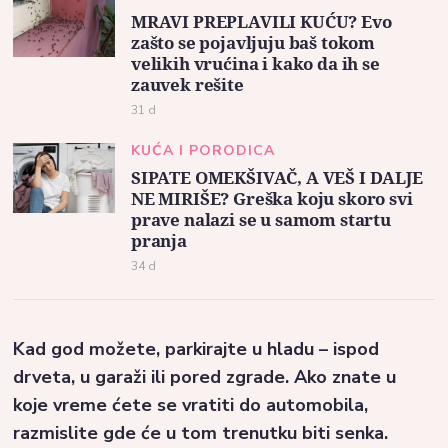
MRAVI PREPLAVILI KUĆU? Evo
zašto se pojavljuju baš tokom
velikih vrućina i kako da ih se
zauvek rešite
31 d
KUĆA I PORODICA
SIPATE OMEKŠIVAČ, A VEŠ I DALJE
NE MIRIŠE? Greška koju skoro svi
prave nalazi se u samom startu
pranja
34 d
Kad god možete, parkirajte u hladu – ispod
drveta, u garaži ili pored zgrade. Ako znate u
koje vreme ćete se vratiti do automobila,
razmislite gde će u tom trenutku biti senka.