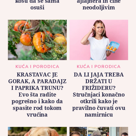
kosu da se sama
ajlajnera ih čine
osuši
neodoljivim
KUĆA I PORODICA
KUĆA I PORODICA
KRASTAVAC JE
DA LI JAJA TREBA
GORAK, A PARADAJZ
DRŽATI U
I PAPRIKA TRUNU?
FRIŽIDERU?
Evo šta radite
Stručnjaci konačno
pogrešno i kako da
otkrili kako je
spasite rod tokom
pravilno čuvati ovu
vrućina
namirnicu