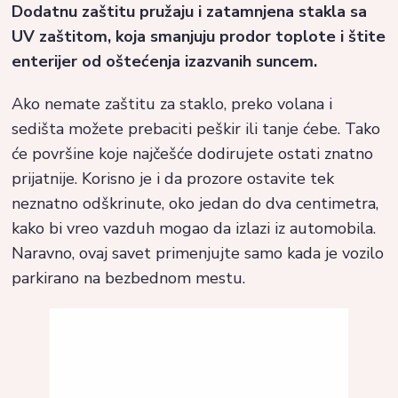
Dodatnu zaštitu pružaju i zatamnjena stakla sa
UV zaštitom, koja smanjuju prodor toplote i štite
enterijer od oštećenja izazvanih suncem.
Ako nemate zaštitu za staklo, preko volana i
sedišta možete prebaciti peškir ili tanje ćebe. Tako
će površine koje najčešće dodirujete ostati znatno
prijatnije. Korisno je i da prozore ostavite tek
neznatno odškrinute, oko jedan do dva centimetra,
kako bi vreo vazduh mogao da izlazi iz automobila.
Naravno, ovaj savet primenjujte samo kada je vozilo
parkirano na bezbednom mestu.