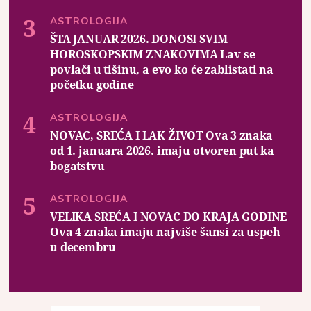
ASTROLOGIJA
ŠTA JANUAR 2026. DONOSI SVIM
HOROSKOPSKIM ZNAKOVIMA Lav se
povlači u tišinu, a evo ko će zablistati na
početku godine
ASTROLOGIJA
NOVAC, SREĆA I LAK ŽIVOT Ova 3 znaka
od 1. januara 2026. imaju otvoren put ka
bogatstvu
ASTROLOGIJA
VELIKA SREĆA I NOVAC DO KRAJA GODINE
Ova 4 znaka imaju najviše šansi za uspeh
u decembru