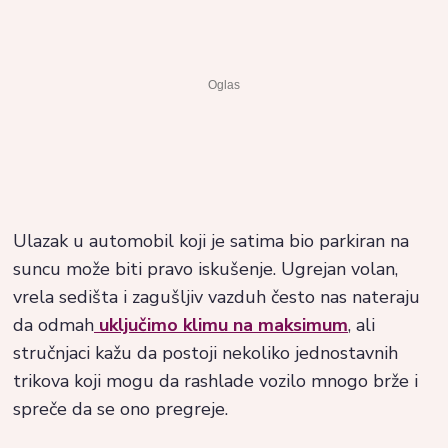
Ulazak u automobil koji je satima bio parkiran na
suncu može biti pravo iskušenje. Ugrejan volan,
vrela sedišta i zagušljiv vazduh često nas nateraju
da odmah
uključimo klimu na maksimum
, ali
stručnjaci kažu da postoji nekoliko jednostavnih
trikova koji mogu da rashlade vozilo mnogo brže i
spreče da se ono pregreje.