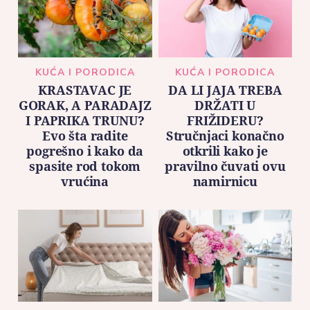
KUĆA I PORODICA
KUĆA I PORODICA
KRASTAVAC JE
DA LI JAJA TREBA
GORAK, A PARADAJZ
DRŽATI U
I PAPRIKA TRUNU?
FRIŽIDERU?
Evo šta radite
Stručnjaci konačno
pogrešno i kako da
otkrili kako je
spasite rod tokom
pravilno čuvati ovu
vrućina
namirnicu