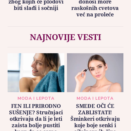
zbog kojih će plodovi
donosi more
biti slađi i sočniji
raskošnih cvetova
već na proleće
NAJNOVIJE VESTI
MODA I LEPOTA
MODA I LEPOTA
FEN ILI PRIRODNO
SMEĐE OČI ĆE
SUŠENJE? Stručnjaci
ZABLISTATI!
otkrivaju da li je leti
Šminkeri otkrivaju
zaista bolje pustiti
koje boje senki i