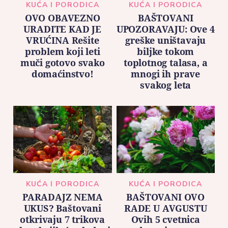
KUĆA I PORODICA
KUĆA I PORODICA
OVO OBAVEZNO
BAŠTOVANI
URADITE KAD JE
UPOZORAVAJU: Ove 4
VRUĆINA Rešite
greške uništavaju
problem koji leti
biljke tokom
muči gotovo svako
toplotnog talasa, a
domaćinstvo!
mnogi ih prave
svakog leta
KUĆA I PORODICA
KUĆA I PORODICA
PARADAJZ NEMA
BAŠTOVANI OVO
UKUS? Baštovani
RADE U AVGUSTU
otkrivaju 7 trikova
Ovih 5 cvetnica