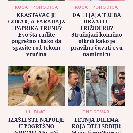
KUĆA I PORODICA
KUĆA I PORODICA
KRASTAVAC JE
DA LI JAJA TREBA
GORAK, A PARADAJZ
DRŽATI U
I PAPRIKA TRUNU?
FRIŽIDERU?
Evo šta radite
Stručnjaci konačno
pogrešno i kako da
otkrili kako je
spasite rod tokom
pravilno čuvati ovu
vrućina
namirnicu
LJUBIMCI
ONE STVARI
IZAŠLI STE NAPOLJE
LETNJA DILEMA
U POGREŠNO
KOJA DELI SRBIJU:
VREME! Ako uši
Mogu li muškarac i