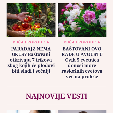
KUĆA I PORODICA
KUĆA I PORODICA
PARADAJZ NEMA
BAŠTOVANI OVO
UKUS? Baštovani
RADE U AVGUSTU
otkrivaju 7 trikova
Ovih 5 cvetnica
zbog kojih će plodovi
donosi more
biti slađi i sočniji
raskošnih cvetova
već na proleće
NAJNOVIJE VESTI