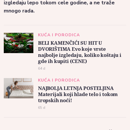
izgledaju lepo tokom cele godine, a ne traže
mnogo rada.
KUĆA I PORODICA
BELI KAMENČIĆI SU HIT U
DVORIŠTIMA Evo koje vrste
najbolje izgledaju, koliko koštaju i
gde ih kupiti (CENE)
64 d
KUĆA I PORODICA
NAJBOLJA LETNJA POSTELJINA
Materijali koji hlade telo i tokom
tropskih noći!
65 d