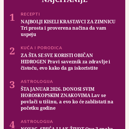
RECEPTI
NAJBOLJI KISELI KRASTAVCI ZA ZIMNICU
Tri prosta i proverena načina da vam
uspeju
KUĆA I PORODICA
ZA ŠTA SE SVE KORISTI OBIČAN
HIDROGEN Pravi saveznik za zdravlje i
čistoću, evo kako da ga iskoristite
ASTROLOGIJA
ŠTA JANUAR 2026. DONOSI SVIM
HOROSKOPSKIM ZNAKOVIMA Lav se
povlači u tišinu, a evo ko će zablistati na
početku godine
ASTROLOGIJA
NOVAC, SREĆA I LAK ŽIVOT Ova 3 znaka