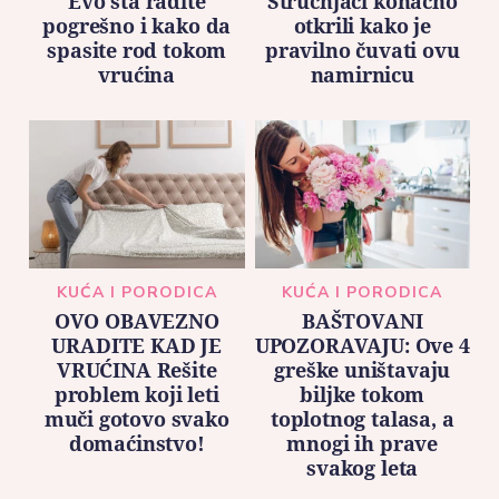
Evo šta radite
Stručnjaci konačno
pogrešno i kako da
otkrili kako je
spasite rod tokom
pravilno čuvati ovu
vrućina
namirnicu
KUĆA I PORODICA
KUĆA I PORODICA
OVO OBAVEZNO
BAŠTOVANI
URADITE KAD JE
UPOZORAVAJU: Ove 4
VRUĆINA Rešite
greške uništavaju
problem koji leti
biljke tokom
muči gotovo svako
toplotnog talasa, a
domaćinstvo!
mnogi ih prave
svakog leta