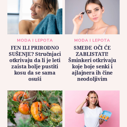
MODA I LEPOTA
MODA I LEPOTA
FEN ILI PRIRODNO
SMEĐE OČI ĆE
SUŠENJE? Stručnjaci
ZABLISTATI!
otkrivaju da li je leti
Šminkeri otkrivaju
zaista bolje pustiti
koje boje senki i
kosu da se sama
ajlajnera ih čine
osuši
neodoljivim