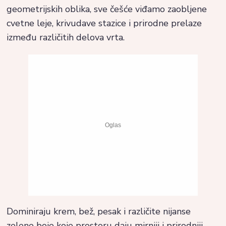
geometrijskih oblika, sve češće viđamo zaobljene
cvetne leje, krivudave stazice i prirodne prelaze
između različitih delova vrta.
Dominiraju krem, bež, pesak i različite nijanse
zelene boje koje prostoru daju mirniji i prirodniji