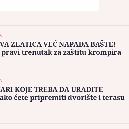
A
A ZLATICA VEĆ NAPADA BAŠTE!
 pravi trenutak za zaštitu krompira
A
ARI KOJE TREBA DA URADITE
o ćete pripremiti dvorište i terasu