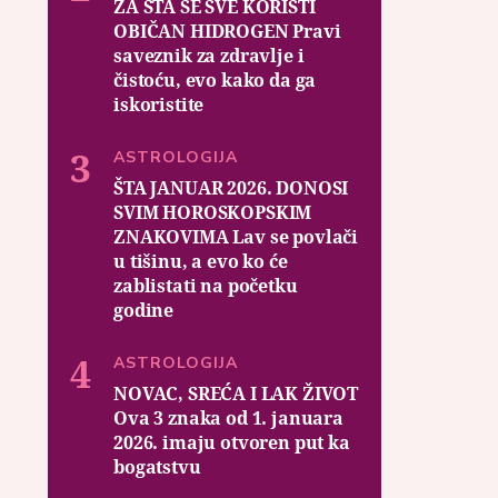
ZA ŠTA SE SVE KORISTI
OBIČAN HIDROGEN Pravi
saveznik za zdravlje i
čistoću, evo kako da ga
iskoristite
ASTROLOGIJA
ŠTA JANUAR 2026. DONOSI
SVIM HOROSKOPSKIM
ZNAKOVIMA Lav se povlači
u tišinu, a evo ko će
zablistati na početku
godine
ASTROLOGIJA
NOVAC, SREĆA I LAK ŽIVOT
Ova 3 znaka od 1. januara
2026. imaju otvoren put ka
bogatstvu