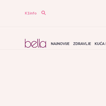
K1info
NAJNOVIJE
ZDRAVLJE
KUĆA 