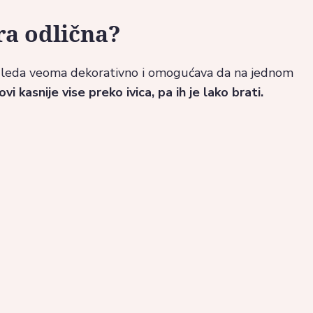
ra odlična?
zgleda veoma dekorativno i omogućava da na jednom
vi kasnije vise preko ivica, pa ih je lako brati.