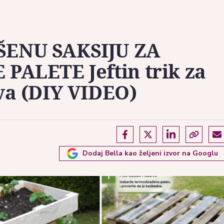
ŠENU SAKSIJU ZA
PALETE Jeftin trik za
va (DIY VIDEO)
Dodaj Bella kao željeni izvor na Googlu