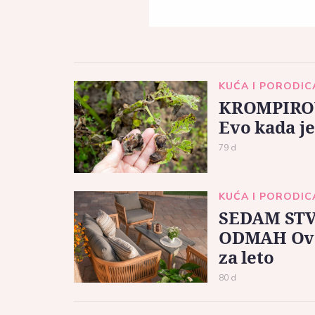
KUĆA I PORODIC
KROMPIROV
Evo kada je
79 d
KUĆA I PORODIC
SEDAM STV
ODMAH Ovak
za leto
80 d