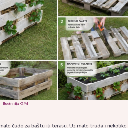
Ilustracija K1/AI
lo čudo za baštu ili terasu. Uz malo truda i nekoliko