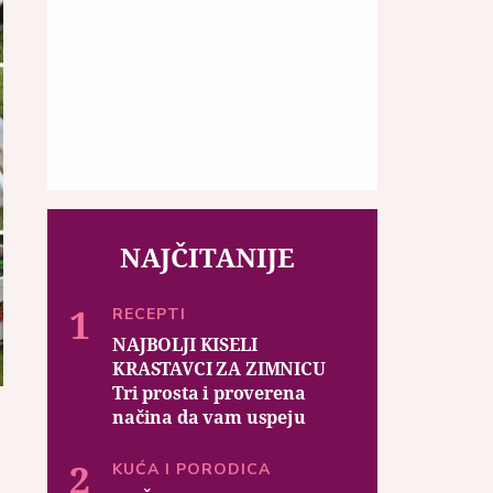
NAJČITANIJE
RECEPTI
NAJBOLJI KISELI
KRASTAVCI ZA ZIMNICU
Tri prosta i proverena
načina da vam uspeju
KUĆA I PORODICA