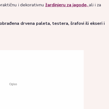
praktičnu i dekorativnu
žardinjeru za jagode,
ali i za
rađena drvena paleta, testera, šrafovi ili ekseri i