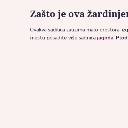
Zašto je ova žardinje
Ovakva sadilica zauzima malo prostora, i
mestu posadite više sadnica
jagoda.
Plodo