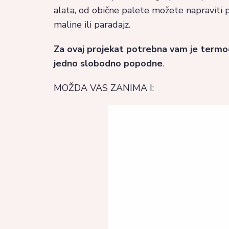
alata, od obične palete možete napraviti 
maline ili paradajz.
Za ovaj projekat potrebna vam je termoob
jedno slobodno popodne
.
MOŽDA VAS ZANIMA I: