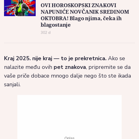
OVI HOROSKOPSKI ZNAKOVI
NAPUNIĆE NOVČANIK SREDINOM
OKTOBRA! Blago njima, čeka ih
blagostanje
302 d
Kraj 2025. nije kraj — to je prekretnica.
Ako se
nalazite među ovih
pet znakova
, pripremite se da
vaše priče dobace mnogo dalje nego što ste ikada
sanjali.