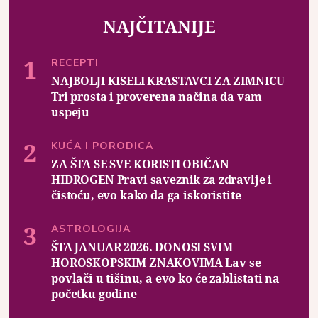
NAJČITANIJE
RECEPTI
NAJBOLJI KISELI KRASTAVCI ZA ZIMNICU
Tri prosta i proverena načina da vam
uspeju
KUĆA I PORODICA
ZA ŠTA SE SVE KORISTI OBIČAN
HIDROGEN Pravi saveznik za zdravlje i
čistoću, evo kako da ga iskoristite
ASTROLOGIJA
ŠTA JANUAR 2026. DONOSI SVIM
HOROSKOPSKIM ZNAKOVIMA Lav se
povlači u tišinu, a evo ko će zablistati na
početku godine