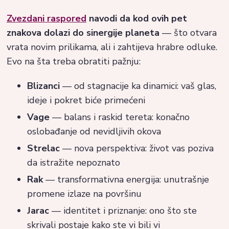
Zvezdani raspored
navodi da kod ovih pet
znakova dolazi do sinergije planeta
— što otvara
vrata novim prilikama, ali i zahtijeva hrabre odluke.
Evo na šta treba obratiti pažnju:
Blizanci
— od stagnacije ka dinamici: vaš glas,
ideje i pokret biće primećeni
Vage
— balans i raskid tereta: konačno
oslobađanje od nevidljivih okova
Strelac
— nova perspektiva: život vas poziva
da istražite nepoznato
Rak
— transformativna energija: unutrašnje
promene izlaze na površinu
Jarac
— identitet i priznanje: ono što ste
skrivali postaje kako ste vi bili vi