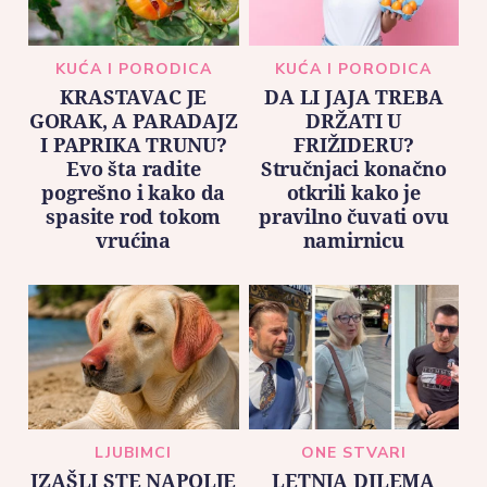
KUĆA I PORODICA
KUĆA I PORODICA
KRASTAVAC JE
DA LI JAJA TREBA
GORAK, A PARADAJZ
DRŽATI U
I PAPRIKA TRUNU?
FRIŽIDERU?
Evo šta radite
Stručnjaci konačno
pogrešno i kako da
otkrili kako je
spasite rod tokom
pravilno čuvati ovu
vrućina
namirnicu
LJUBIMCI
ONE STVARI
IZAŠLI STE NAPOLJE
LETNJA DILEMA