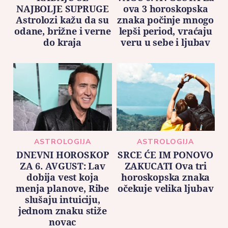
NAJBOLJE SUPRUGE
ova 3 horoskopska
Astrolozi kažu da su
znaka počinje mnogo
odane, brižne i verne
lepši period, vraćaju
do kraja
veru u sebe i ljubav
ASTROLOGIJA
ASTROLOGIJA
DNEVNI HOROSKOP
SRCE ĆE IM PONOVO
ZA 6. AVGUST: Lav
ZAKUCATI Ova tri
dobija vest koja
horoskopska znaka
menja planove, Ribe
očekuje velika ljubav
slušaju intuiciju,
jednom znaku stiže
novac