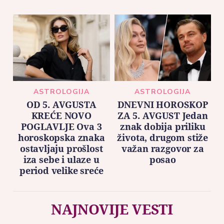
ASTROLOGIJA
ASTROLOGIJA
OD 5. AVGUSTA
DNEVNI HOROSKOP
KREĆE NOVO
ZA 5. AVGUST Jedan
POGLAVLJE Ova 3
znak dobija priliku
horoskopska znaka
života, drugom stiže
ostavljaju prošlost
važan razgovor za
iza sebe i ulaze u
posao
period velike sreće
NAJNOVIJE VESTI