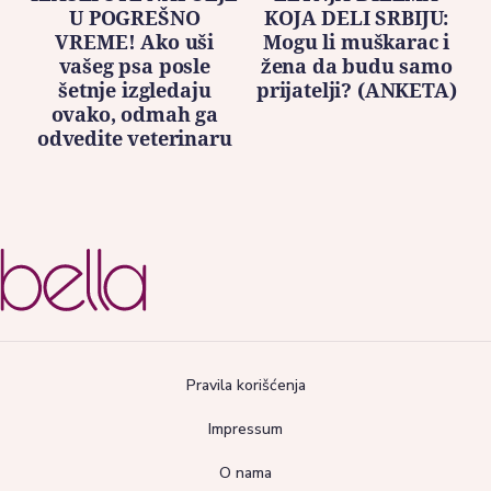
U POGREŠNO
KOJA DELI SRBIJU:
VREME! Ako uši
Mogu li muškarac i
vašeg psa posle
žena da budu samo
šetnje izgledaju
prijatelji? (ANKETA)
ovako, odmah ga
odvedite veterinaru
Pravila korišćenja
Impressum
O nama