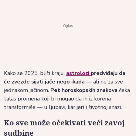
Kako se 2025. bliži kraju,
astrolozi
predviđaju da
će zvezde sija­ti jače nego ikada
— ali ne za sve
jednakom jačinom.
Pet horoskopskih znakova
čeka
talas promena koji bi mogao da ih iz korena
transformiše — u ljubavi, karijeri i životnoj snazi.
Ko sve može očekivati veći zavoj
sudbine