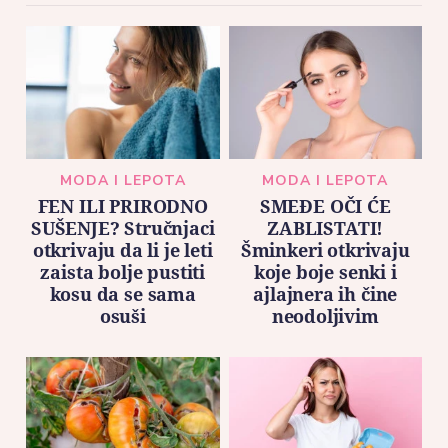
MODA I LEPOTA
MODA I LEPOTA
FEN ILI PRIRODNO
SMEĐE OČI ĆE
SUŠENJE? Stručnjaci
ZABLISTATI!
otkrivaju da li je leti
Šminkeri otkrivaju
zaista bolje pustiti
koje boje senki i
kosu da se sama
ajlajnera ih čine
osuši
neodoljivim