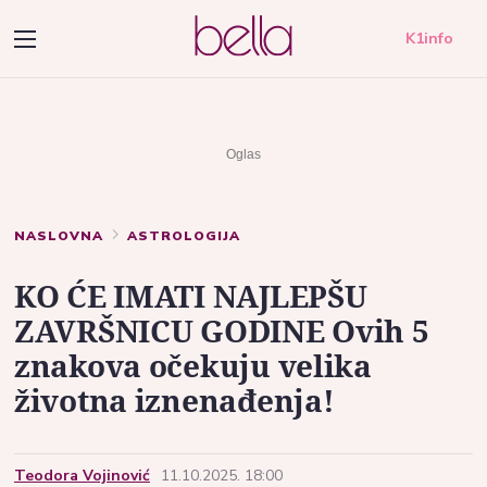
K1info
NASLOVNA
ASTROLOGIJA
KO ĆE IMATI NAJLEPŠU
ZAVRŠNICU GODINE Ovih 5
znakova očekuju velika
životna iznenađenja!
Teodora Vojinović
11.10.2025. 18:00