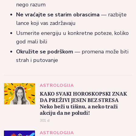
nego razum
Ne vraćajte se starim obrascima
— razbijte
lance koji vas zadržavaju
Usmerite energiju u konkretne poteze, koliko
god mali bili
Okružite se podrškom
— promena može biti
strah i putovanje
ASTROLOGIJA
KAKO SVAKI HOROSKOPSKI ZNAK
DA PREŽIVI JESEN BEZ STRESA
Neko beži u tišinu, a neko traži
akciju da ne poludi!
301 d
ASTROLOGIJA